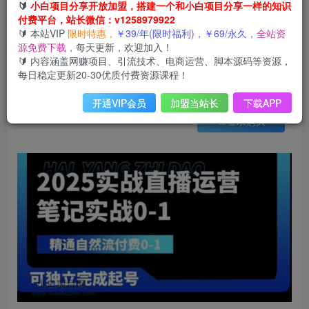
会员免费
🔰
小白项目分享开放加盟，搭建一个和小白项目分享一样的知识
已售 8
付费平台，站长微信：v1258979922
2025实战直播运营0-1，精通自然流付费0-1，可独立完成起号
🔰 本站VIP
限时特惠，
￥39/年(限时福利)，￥69/永久，
全站资
此内容为会员免费，请付费后查看
源免费下载，
每天更新，欢迎加入！
3
限时特惠
🔰 内容涵盖网赚项目、引流技术、电商运营、脚本源码等资源，
99
云币
云币
每日稳定更新20-30优质付费资源课程！
免费
免费
年VIP
终身VIP会员
开通VIP会员
加盟当站长
下载APP
登录购买