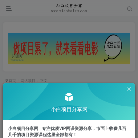
首页
网络项目
正文
2025实战直播运营0-1，精通自然流付费0-1，可独
立完成起号
小白项目分享网
小白项目
关注
私信
1年前更新
小白项目分享网 | 专注优质VIP网课资源分享，市面上收费几百
0
988
62
几千的项目资源课程这里全部都有！