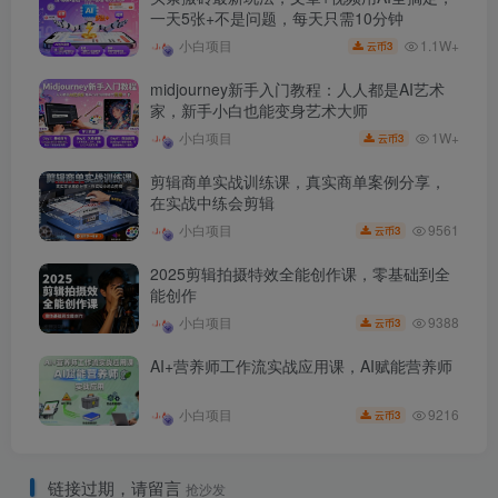
一天5张+不是问题，每天只需10分钟
1.1W+
小白项目
3
云币
midjourney新手入门教程：人人都是AI艺术
家，新手小白也能变身艺术大师
1W+
小白项目
3
云币
剪辑商单实战训练课，真实商单案例分享，
在实战中练会剪辑
9561
小白项目
3
云币
2025剪辑拍摄特效全能创作课，零基础到全
能创作
9388
小白项目
3
云币
AI+营养师工作流实战应用课，AI赋能营养师
9216
小白项目
3
云币
链接过期，请留言
抢沙发