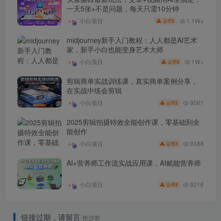
一天5张+不是问题，每天只需10分钟
1.1W+
小白项目
3
云币
midjourney新手入门教程：人人都是AI艺术
家，新手小白也能变身艺术大师
1W+
小白项目
3
云币
剪辑商单实战训练课，真实商单案例分享，
在实战中练会剪辑
9561
小白项目
3
云币
2025剪辑拍摄特效全能创作课，零基础到全
能创作
9388
小白项目
3
云币
AI+营养师工作流实战应用课，AI赋能营养师
9216
小白项目
3
云币
链接过期，请留言
抢沙发