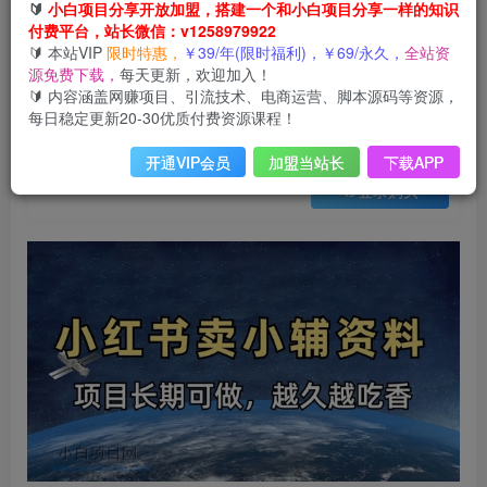
会员免费
🔰
小白项目分享开放加盟，搭建一个和小白项目分享一样的知识
已售 9
付费平台，站长微信：v1258979922
小学教辅资料在小红书这样卖，项目长期稳定收益，越久越吃香
🔰 本站VIP
限时特惠，
￥39/年(限时福利)，￥69/永久，
全站资
此内容为会员免费，请付费后查看
源免费下载，
每天更新，欢迎加入！
3
限时特惠
🔰 内容涵盖网赚项目、引流技术、电商运营、脚本源码等资源，
99
云币
云币
每日稳定更新20-30优质付费资源课程！
免费
免费
年VIP
终身VIP会员
开通VIP会员
加盟当站长
下载APP
登录购买