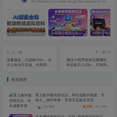
Put blinders on to those things that conspire to hold you back, especially the ones in your own head.
育儿教学教培新玩法，AI生成教学视频，市场大，操作简单，变现天花板非常高
头条搬砖最新玩法，文章+视频用AI全搞定，一天5张+不是问题，每天只需10分钟
上一篇
下一篇
流量掘金，日进粉100+，当
微信小程序游戏无脑搬砖，
天上粉当天见钱，长期管道
单设备日入2张+，可矩阵操
收入，每月躺挣5k
作
相关推荐
育儿教学教培新玩法，AI生成教学视频，市
场大，操作简单，变现天花板非常高
1.2W+
小白项目
3
云币
头条搬砖最新玩法，文章+视频用AI全搞定，