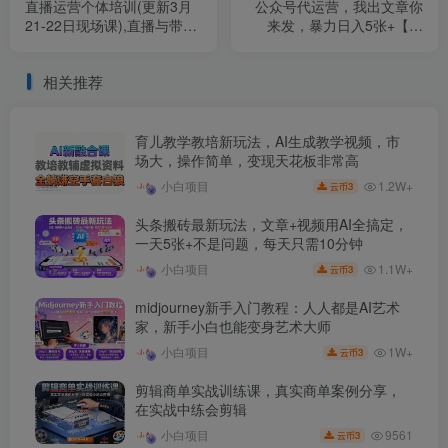
直播运营个体培训(更新3月
公众号代运营，我出文章你
21-22日现场课),直播与带货
来发，暴力日入5张+【揭
变现的有结果玩法
秘】
相关推荐
育儿教学教培新玩法，AI生成教学视频，市
场大，操作简单，变现天花板非常高
1.2W+
小白项目
3
云币
头条搬砖最新玩法，文章+视频用AI全搞定，
一天5张+不是问题，每天只需10分钟
1.1W+
小白项目
3
云币
midjourney新手入门教程：人人都是AI艺术
家，新手小白也能变身艺术大师
1W+
小白项目
3
云币
剪辑商单实战训练课，真实商单案例分享，
在实战中练会剪辑
9561
小白项目
3
云币