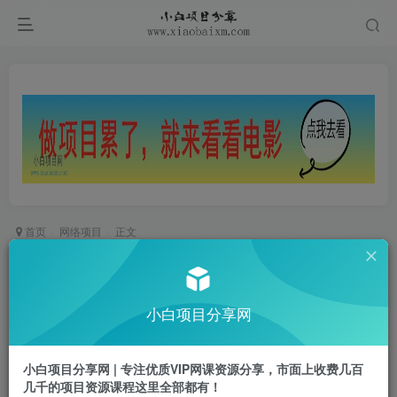
首页
网络项目
正文
抖音直播运营(第48期+第50期线下课)运营型实操
训练营，全面系统学习面对面解决账号问题
小白项目分享网
小白项目
关注
私信
1年前更新
小白项目分享网 | 专注优质VIP网课资源分享，市面上收费几百
0
815
71
几千的项目资源课程这里全部都有！