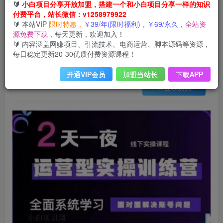
会员免费
🔰
小白项目分享开放加盟，搭建一个和小白项目分享一样的知识
已售 29
付费平台，站长微信：v1258979922
抖音直播运营(第48期+第50期线下课)运营型实操训练营，全面系统学习面对面解决账号问题
🔰 本站VIP
限时特惠，
￥39/年(限时福利)，￥69/永久，
全站资
此内容为会员免费，请付费后查看
源免费下载，
每天更新，欢迎加入！
3
限时特惠
🔰 内容涵盖网赚项目、引流技术、电商运营、脚本源码等资源，
99
云币
云币
每日稳定更新20-30优质付费资源课程！
免费
免费
年VIP
终身VIP会员
开通VIP会员
加盟当站长
下载APP
登录购买