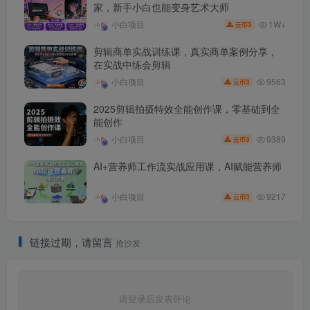
家，新手小白也能变身艺术大师
1W+
小白项目
3
云币
剪辑商单实战训练课，真实商单案例分享，
在实战中练会剪辑
9563
小白项目
3
云币
2025剪辑拍摄特效全能创作课，零基础到全
能创作
9389
小白项目
3
云币
AI+营养师工作流实战应用课，AI赋能营养师
9217
小白项目
3
云币
链接过期，请留言
抢沙发
请登录后发表评论