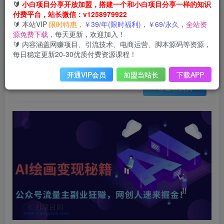
会员免费
🔰
小白项目分享开放加盟，搭建一个和小白项目分享一样的知识
已售 18
付费平台，站长微信：v1258979922
AI绘画变现秘籍：公众号流量主副业狂挣，网创人速来掘金【揭秘】
🔰 本站VIP
限时特惠，
￥39/年(限时福利)，￥69/永久，
全站资
此内容为会员免费，请付费后查看
源免费下载，
每天更新，欢迎加入！
3
限时特惠
🔰 内容涵盖网赚项目、引流技术、电商运营、脚本源码等资源，
99
云币
云币
每日稳定更新20-30优质付费资源课程！
免费
免费
年VIP
终身VIP会员
开通VIP会员
加盟当站长
下载APP
登录购买