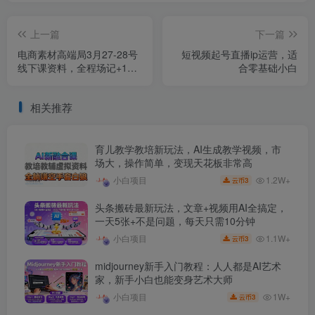
上一篇
下一篇
电商素材高端局3月27-28号
短视频起号直播ip运营，适
线下课资料，全程场记+100
合零基础小白
多张ppt图片+重点视频+课程
思维导图+录音带字幕
相关推荐
育儿教学教培新玩法，AI生成教学视频，市
场大，操作简单，变现天花板非常高
1.2W+
小白项目
3
云币
头条搬砖最新玩法，文章+视频用AI全搞定，
一天5张+不是问题，每天只需10分钟
1.1W+
小白项目
3
云币
midjourney新手入门教程：人人都是AI艺术
家，新手小白也能变身艺术大师
1W+
小白项目
3
云币