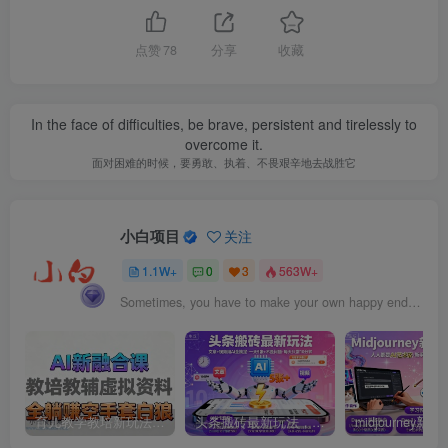
点赞
78
分享
收藏
In the face of difficulties, be brave, persistent and tirelessly to
overcome it.
面对困难的时候，要勇敢、执着、不畏艰辛地去战胜它
小白项目
关注
1.1W+
0
3
563W+
Sometimes, you have to make your own happy ending.
育儿教学教培新玩法，AI生成教学视频，市场大，操作简单，变现天花板非常高
头条搬砖最新玩法，文章+视频用AI全搞定，一天5张+不是问题，每天只需10分钟