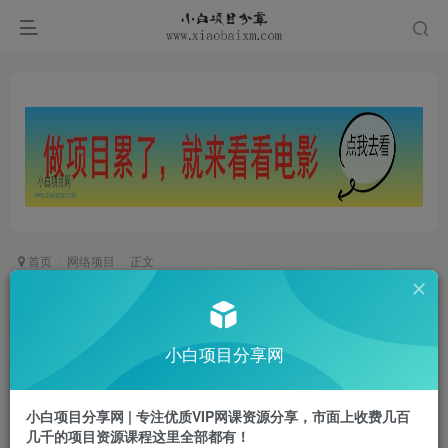
首页
网络项目
正文
AI绘画变现秘籍：公众号流量主副业狂挣，网创人
速来掘金【揭秘】
小白项目分享网
小白项目
关注
私信
1年前更新
小白项目分享网 | 专注优质VIP网课资源分享，市面上收费几百
0
404
78
几千的项目资源课程这里全部都有！