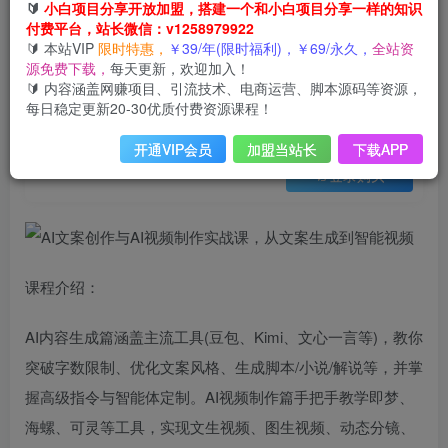
会员免费
🔰
小白项目分享开放加盟，搭建一个和小白项目分享一样的知识
已售 32
付费平台，站长微信：v1258979922
AI文案创作与AI视频制作实战课，从文案生成到智能视频
🔰 本站VIP
限时特惠，
￥39/年(限时福利)，￥69/永久，
全站资
此内容为会员免费，请付费后查看
源免费下载，
每天更新，欢迎加入！
3
限时特惠
🔰 内容涵盖网赚项目、引流技术、电商运营、脚本源码等资源，
99
云币
云币
每日稳定更新20-30优质付费资源课程！
免费
免费
年VIP
终身VIP会员
开通VIP会员
加盟当站长
下载APP
登录购买
课程介绍：
AI内容生成篇涵盖主流工具(豆包、Kimi、文心一言等)，教你
突破字数限制、优化文案风格、生成脚本/小说/解说等，并掌
握高级指令与智能体定制。AI视频制作篇手把手教学即梦、
海螺、可灵等工具，实现文生视频、图生视频、动态分镜、