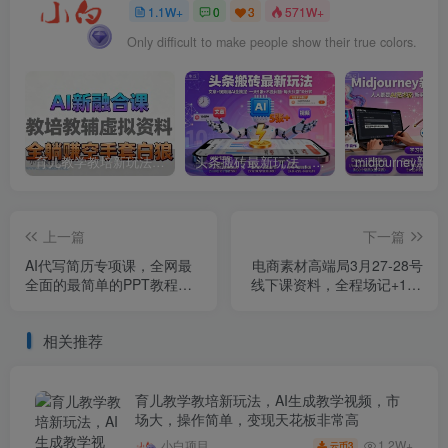
1.1W+
0
3
571W+
Only difficult to make people show their true colors.
育儿教学教培新玩法，AI生成教学视频，市场大，操作简单，变现天花板非常高
头条搬砖最新玩法，文章+视频用AI全搞定，一天5张+不是问题，每天只需10分钟
上一篇
下一篇
AI代写简历专项课，全网最
电商素材高端局3月27-28号
全面的最简单的PPT教程，
线下课资料，全程场记+100
一单15-50元，首月盈利5k+
多张ppt图片+重点视频+课程
思维导图+录音带字幕
相关推荐
育儿教学教培新玩法，AI生成教学视频，市
场大，操作简单，变现天花板非常高
1.2W+
小白项目
3
云币