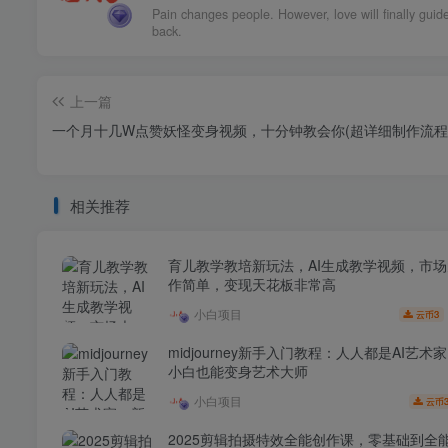
The sacrifices you make today will pay dividends in 
future.
上一篇
一个月十几W点赞妖怪变身视频，十分钟教会你(超详细制作流程)
相关推荐
育儿教学教培新玩法，AI生成教学视频，市
作简单，变现天花板非常高
小白项目
3
云币
midjourney新手入门教程：人人都是AI艺术
小白也能变身艺术大师
小白项目
云币
2025剪辑拍摄特效全能创作课，零基础到全