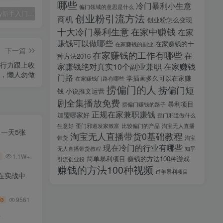
哪些
冷门暴利小生意
偏门领域的意思是什么
midjourney新手入门教程：人人都是AI艺术家，新手小白也能变身艺术大师
剪辑商单实战训练课，真实商单案例分享，在实战中练会剪辑
2025剪辑拍摄特效全能创作课，零基础到全能创作
创业粉引流方法
商机
创业粉怎么变现
十大冷门暴利生意
在家中赚钱
在家
赚钱可以做哪些
在家赚钱的十
在家赚钱的副业
下一篇
在家赚钱的工作有哪些
在
种方法2016
执行力跟上收
家赚钱绝对真实10个副业兼职
在家赚钱
W，懒人勿做
门路
学插画多久可以在家赚
在家赚钱门路有哪些
捞偏门的人
捞偏门短
钱
小说推文运营
剧全集播放免费
暴利项目
捞偏门赚钱的路子
正规在家兼职赚钱
加盟哪家好
歪门邪道做什么
生意好
歪门邪道发家致富
比较偏门的产品
淘宝无人直播
，一天5张
淘宝无人直播带货0基础教程
带货
淘宝
现在冷门的行业有哪些
无人直播带货教程
知乎
1.1W+
简单暴利项目
赚钱的方法100种游戏
引流创业粉
赚钱的方法100种视频
过年暴利项目
在实战中
9561
3
币
师