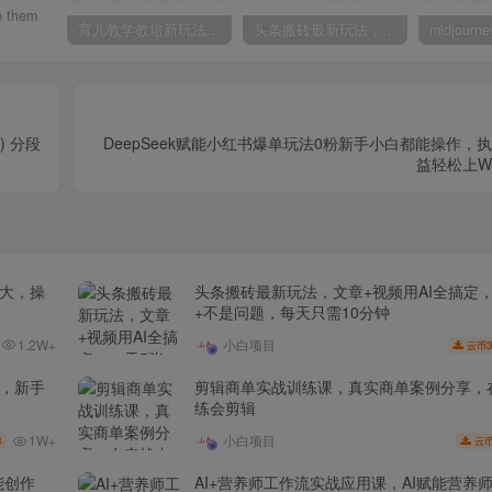
the
育儿教学教培新玩法，AI生成教学视频，市场大，操作简单，变现天花板非常高
头条搬砖最新玩法，文章+视频用AI全搞定，一天5张+不是问题，每天只需10分钟
 分段
DeepSeek赋能小红书爆单玩法0粉新手小白都能操作，
益轻松上
场大，操
头条搬砖最新玩法，文章+视频用AI全搞定
+不是问题，每天只需10分钟
1.2W+
小白项目
3
云币
家，新手
剪辑商单实战训练课，真实商单案例分享，
练会剪辑
1W+
小白项目
3
云
能创作
AI+营养师工作流实战应用课，AI赋能营养