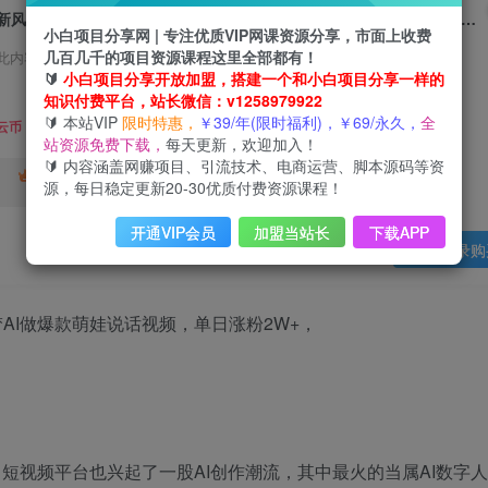
新风口项目5.0版！即梦AI做爆款萌娃说话视频，单日涨粉2W+，新手宝妈轻松日入5张
小白项目分享网 | 专注优质VIP网课资源分享，市面上收费
几百几千的项目资源课程这里全部都有！
此内容为会员免费，请付费后查看
🔰
小白项目分享开放加盟，搭建一个和小白项目分享一样的
3
知识付费平台，站长微信：v1258979922
限时特惠
🔰 本站VIP
限时特惠，
￥39/年(限时福利)，￥69/永久，
全
99
云币
云币
站资源免费下载，
每天更新，欢迎加入！
🔰 内容涵盖网赚项目、引流技术、电商运营、脚本源码等资
免费
终身VIP会员
年VIP
源，每日稳定更新20-30优质付费资源课程！
免费
开通VIP会员
加盟当站长
下载APP
登录购
短视频平台也兴起了一股AI创作潮流，其中最火的当属AI数字