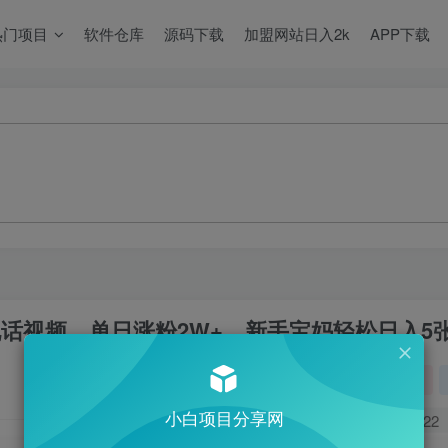
热门项目
软件仓库
源码下载
加盟网站日入2k
APP下载
说话视频，单日涨粉2W+，新手宝妈轻松日入5
关注
小白项目分享网
0
822