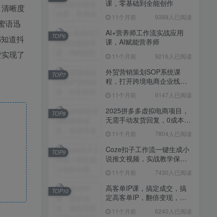
课，零基础到全能创作
11个月前
7430人已阅读
，清晰度
11个月前
9388人已阅读
高客单IP课，搞定成交，搞
蜜语迅
TOP10
定高客单IP，翻倍变现，轻
AI+营养师工作流实战应用
TOP6
松卖爆，不销而销
都知道抖
课，AI赋能营养师
11个月前
6240人已阅读
货实现了
11个月前
9216人已阅读
快手带货AI暴力起号，0粉丝
TOP11
可开通，月入过W，提供账
外贸营销策划SOP系统课
TOP7
号就行，适合普通人的懒人
程，打开跨境电商企业线上
11个月前
6109人已阅读
项目【揭秘】
营销任督二脉
11个月前
9147人已阅读
抖音从0到1起号运营全攻略
TOP12
课程，从认知纠偏到实操落
2025拼多多虚拟电商项目，
TOP8
地，高效起号变现
无需手动发货回复，0成本，
11个月前
5819人已阅读
轻松月入1-5W【揭秘】
11个月前
7804人已阅读
Coze扣子工作流一键生成小
TOP9
说推文视频，实战教学保姆
级教程
11个月前
7430人已阅读
高客单IP课，搞定成交，搞
TOP10
定高客单IP，翻倍变现，轻
松卖爆，不销而销
11个月前
6240人已阅读