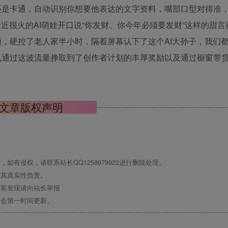
还是卡通，自动识别你想要他表达的文字资料，嘴部口型对得准
近很火的AI萌娃开口说“你发财、你今年必须要发财”这样的甜言
，硬控了老人家半小时，隔着屏幕认下了这个AI大孙子，我们
也通过这波流量挣取到了创作者计划的丰厚奖励以及通过橱窗带
文章版权声明
有侵权，请联系站长QQ1258979922进行删除处理。
对其真实性负责。
访客发现请向站长举报
们会第一时间更新。