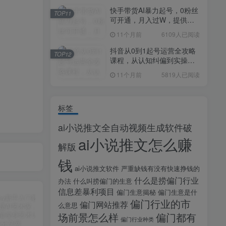
快手带货AI暴力起号，0粉丝
TOP11
可开通，月入过W，提供账
号就行，适合普通人的懒人
11个月前
6109人已阅读
项目【揭秘】
抖音从0到1起号运营全攻略
TOP12
课程，从认知纠偏到实操落
地，高效起号变现
11个月前
5819人已阅读
标签
ai小说推文全自动视频生成软件破
ai小说推文怎么赚
解版
钱
ai小说推文软件
严重缺钱有没有快速挣钱的
什么是捞偏门行业
办法
什么叫捞偏门的生意
信息差暴利项目
偏门生意揭秘
偏门生意是什
偏门行业的市
偏门网站推荐
么意思
场前景怎么样
偏门都有
偏门行业种类