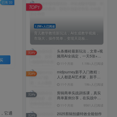
剪辑商单实战训练课，真实
已售 33
TOP4
TOP1
商单案例分享，在实战中练
会剪辑
11个月前
9561人已阅读
2025剪辑拍摄特效全能创作
TOP5
1.2W+人已阅读
课，零基础到全能创作
育儿教学教培新玩法，AI生成教学视频，
11个月前
9388人已阅读
市场大，操作简单，变现天花板...
AI+营养师工作流实战应用
TOP6
课，AI赋能营养师
头条搬砖最新玩法，文章+视
TOP2
频用AI全搞定，一天5张+不
11个月前
9216人已阅读
买
是问题，每天只需10分钟
11个月前
1.1W+人已阅读
外贸营销策划SOP系统课
TOP7
程，打开跨境电商企业线上
midjourney新手入门教程：
TOP3
营销任督二脉
人人都是AI艺术家，新手小
11个月前
9147人已阅读
白也能变身艺术大师
11个月前
1W+人已阅读
2025拼多多虚拟电商项目，
TOP8
无需手动发货回复，0成本，
剪辑商单实战训练课，真实
TOP4
轻松月入1-5W【揭秘】
商单案例分享，在实战中练
11个月前
7804人已阅读
会剪辑
11个月前
9561人已阅读
Coze扣子工作流一键生成小
TOP9
说推文视频，实战教学保姆
人，它通
2025剪辑拍摄特效全能创作
TOP5
级教程