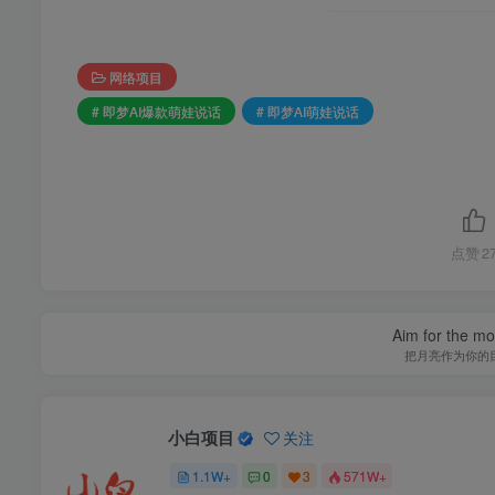
网络项目
# 即梦AI爆款萌娃说话
# 即梦AI萌娃说话
点赞
2
I try to g
小白项目
关注
1.1W+
0
3
571W+