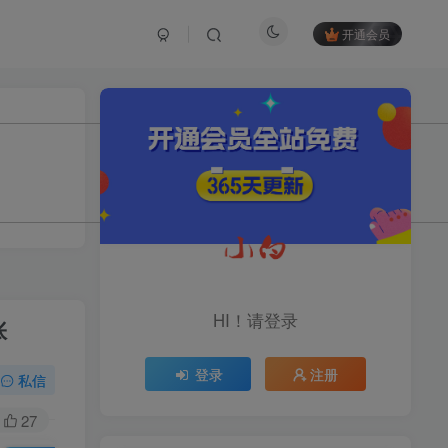
开通会员
TOP1
1.2W+人已阅读
育儿教学教培新玩法，AI生成教学视频，
市场大，操作简单，变现天花板...
头条搬砖最新玩法，文章+视
TOP2
频用AI全搞定，一天5张+不
HI！请登录
张
是问题，每天只需10分钟
11个月前
1.1W+人已阅读
登录
注册
midjourney新手入门教程：
私信
TOP3
人人都是AI艺术家，新手小
白也能变身艺术大师
27
11个月前
1W+人已阅读