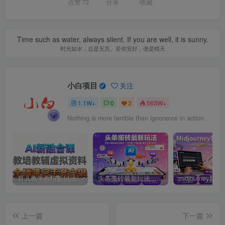
点赞
73
分享
收藏
Time such as water, always silent. If you are well, it is sunny.
时光如水，总是无言。若你安好，便是晴天
小白项目
关注
1.1W+
0
3
563W+
Nothing is more terrible than ignorance in action.
育儿教学教培新玩法，AI生成教学视频，市场大，操作简单，变现天花板非常高
头条搬砖最新玩法，文章+视频用AI全搞定，一天5张+不是问题，每天只需10分钟
上一篇
下一篇