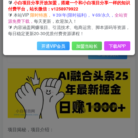
会员免费
🔰
小白项目分享开放加盟，搭建一个和小白项目分享一样的知识
已售 21
付费平台，站长微信：v1258979922
掌握这招：DeepSeek 融合今日头条，一键复制粘贴，日入 1k【揭秘】
🔰 本站VIP
限时特惠，
￥39/年(限时福利)，￥69/永久，
全站资
此内容为会员免费，请付费后查看
源免费下载，
每天更新，欢迎加入！
3
限时特惠
🔰 内容涵盖网赚项目、引流技术、电商运营、脚本源码等资源，
99
云币
云币
每日稳定更新20-30优质付费资源课程！
免费
免费
年VIP
终身VIP会员
开通VIP会员
加盟当站长
下载APP
登录购买
项目揭秘，项目介绍：