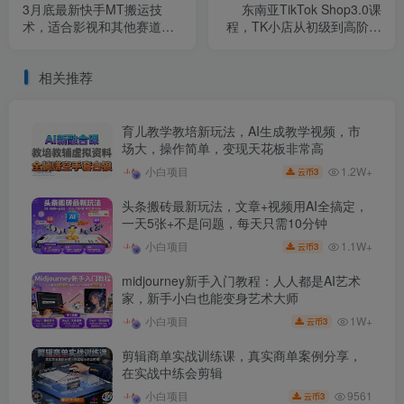
3月底最新快手MT搬运技
东南亚TikTok Shop3.0课
术，适合影视和其他赛道，
程，TK小店​从初级到高阶，
最新的方法，3分钟一个作
运营出单干货输出
品，可以连怼
相关推荐
育儿教学教培新玩法，AI生成教学视频，市
场大，操作简单，变现天花板非常高
1.2W+
小白项目
3
云币
头条搬砖最新玩法，文章+视频用AI全搞定，
一天5张+不是问题，每天只需10分钟
1.1W+
小白项目
3
云币
midjourney新手入门教程：人人都是AI艺术
家，新手小白也能变身艺术大师
1W+
小白项目
3
云币
剪辑商单实战训练课，真实商单案例分享，
在实战中练会剪辑
9561
小白项目
3
云币