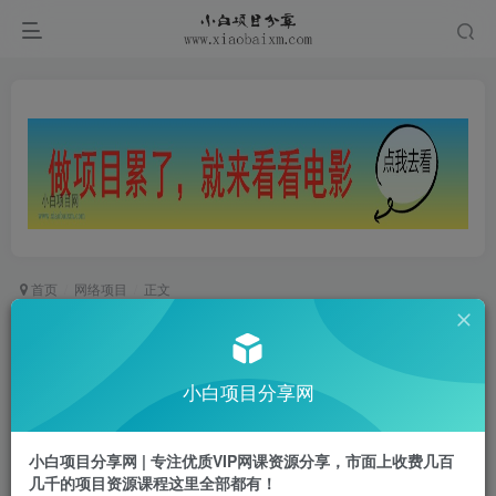
首页
网络项目
正文
掌握这招：DeepSeek 融合今日头条，一键复制粘
贴，日入 1k【揭秘】
小白项目分享网
小白项目
关注
私信
1年前更新
小白项目分享网 | 专注优质VIP网课资源分享，市面上收费几百
0
486
73
几千的项目资源课程这里全部都有！