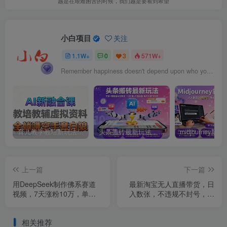
越是在艰难困苦的时候，我们越是要看到希望
小白项目
关注
1.1W+
0
3
571W+
Remember happiness doesn't depend upon who you are or what you have; it depends solely on what you think.
育儿教学教培新玩法，AI生成教学视频，市场大，操作简单，变现天花板非常高
头条搬砖最新玩法，文章+视频用AI全搞定，一天5张+不是问题，每天只需10分钟
上一篇
下一篇
用DeepSeek制作佛系赛道
最新淘宝无人直播带货，日
视频，7天涨粉10万，单日
入数张，不违规不封号，独
变现1k
家技术，操作简单【揭秘】
相关推荐