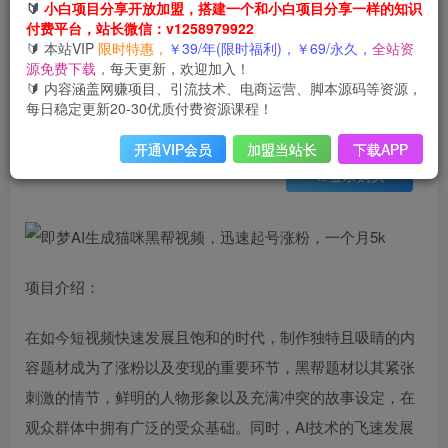
会员免费
🔰
小白项目分享开放加盟，搭建一个和小白项目分享一样的知识
已售 29
付费平台，站长微信：v1258979922
即梦AI生成猫咪黑帮视频，迅速起号涨粉，一个月5k
🔰 本站VIP
限时特惠，
￥39/年(限时福利)，￥69/永久，
全站资
此内容为会员免费，请付费后查看
源免费下载，
每天更新，欢迎加入！
3
限时特惠
🔰 内容涵盖网赚项目、引流技术、电商运营、脚本源码等资源，
99
云币
云币
每日稳定更新20-30优质付费资源课程！
免费
免费
年VIP
终身VIP会员
开通VIP会员
加盟当站长
下载APP
登录购买
项目介绍：
在如今短视频快速发展且饱和的时代，制作独特且吸睛的内
容题材成为了涨粉以及变现的重要环节，黑帮题材以其紧张
刺激的情节，鲜明的人物形象以及充满冲突的故事设定，在
观众群体中拥有广泛的受众基础。同时，AI技术的飞速发展