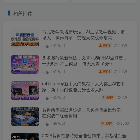
个角度认识京东投放
相关推荐
育儿教学教培新玩法，AI生成教学视频，市
场大，操作简单，变现天花板非常高
1.2W+
小白项目
3
云币
头条搬砖最新玩法，文章+视频用AI全搞定，
一天5张+不是问题，每天只需10分钟
1.1W+
小白项目
3
云币
midjourney新手入门教程：人人都是AI艺术
家，新手小白也能变身艺术大师
1W+
小白项目
3
云币
剪辑商单实战训练课，真实商单案例分享，
在实战中练会剪辑
9563
小白项目
3
云币
2025剪辑拍摄特效全能创作课，零基础到全