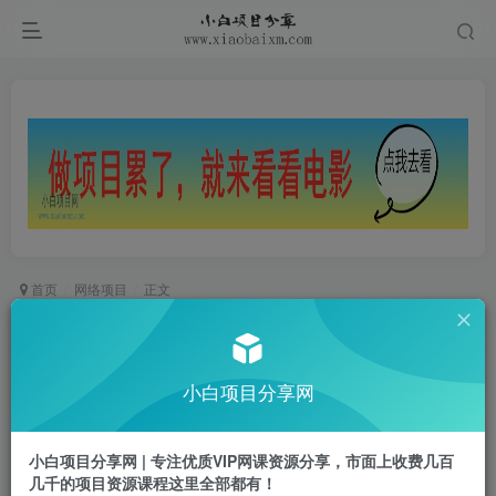
首页
网络项目
正文
小红书电商带货课2期，月利润20个的小红书电商
的有货源，无货源，虚拟产品，付费投流等整套玩
小白项目分享网
法
小白项目
关注
私信
小白项目分享网 | 专注优质VIP网课资源分享，市面上收费几百
1年前更新
几千的项目资源课程这里全部都有！
0
115
20