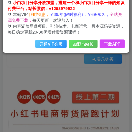
🔰
小白项目分享开放加盟，搭建一个和小白项目分享一样的知识
会员免费
付费平台，站长微信：v1258979922
已售 5
🔰 本站VIP
限时特惠，
￥39/年(限时福利)，￥69/永久，
全站资
小红书电商带货课2期，月利润20个的小红书电商的有货源，无货源，虚拟产品，付费投流等整套玩法
源免费下载，
每天更新，欢迎加入！
此内容为会员免费，请付费后查看
🔰 内容涵盖网赚项目、引流技术、电商运营、脚本源码等资源，
3
每日稳定更新20-30优质付费资源课程！
限时特惠
99
云币
云币
开通VIP会员
加盟当站长
下载APP
免费
免费
年VIP
终身VIP会员
登录购买