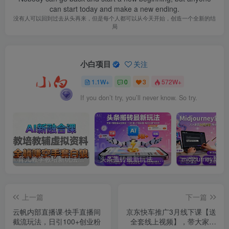
can start today and make a new ending.
没有人可以回到过去从头再来，但是每个人都可以从今天开始，创造一个全新的结
局
小白项目
关注
1.1W+
0
3
572W+
If you don’t try, you’ll never know. So try.
育儿教学教培新玩法，AI生成教学视频，市场大，操作简单，变现天花板非常高
头条搬砖最新玩法，文章+视频用AI全搞定，一天5张+不是问题，每天只需10分钟
上一篇
下一篇
云帆内部直播课·快手直播间
京东快车推广3月线下课【送
截流玩法，日引100+创业粉
全套线上视频】，带大家换