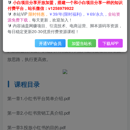
项目介绍
🔰
小白项目分享开放加盟，搭建一个和小白项目分享一样的知识
付费平台，站长微信：v1258979922
🔰 本站VIP
限时特惠，
￥39/年(限时福利)，￥69/永久，
全站资
课程来自品牌医生·的小红书全链营销干货，价值299元。小
源免费下载，
每天更新，欢迎加入！
红书最全干货｜9位资深嘉宾，5个起盘案例，7个内容方
🔰 内容涵盖网赚项目、引流技术、电商运营、脚本源码等资源，
每日稳定更新20-30优质付费资源课程！
向，n条避坑指南。主要包含：小红书完整营销策略规划、小
红书效果广告、从选品和爆文的角度、从爆文的底层逻辑、
开通VIP会员
加盟当站长
下载APP
从数据监控维度、从达人bd角度从节点大促角度让你清晰投
放思路，执行更高效。
课程目录
第一章1.小红书平台简单介绍.pdf
第一章2.小红书营销工具介绍.pdf
第一章3.投放小红书的目的.pdf