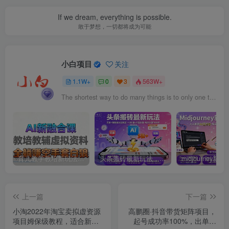
If we dream, everything is possible.
敢于梦想，一切都将成为可能
小白项目
关注
1.1W+
0
3
563W+
The shortest way to do many things is to only one thing at a time.
育儿教学教培新玩法，AI生成教学视频，市场大，操作简单，变现天花板非常高
头条搬砖最新玩法，文章+视频用AI全搞定，一天5张+不是问题，每天只需10分钟
上一篇
下一篇
小淘2022年淘宝卖拟虚‬资源
高鹏圈·抖音带货矩阵项目，
项目姆保‬级教程，适合新手
起号成功率100%，出单率