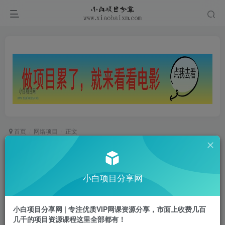
首页
网络项目
正文
品牌医生·小红书全链营销干货，5个起盘案例，7
个内容方向，n条避坑指南￼
小白项目分享网
小白项目
关注
私信
2年前更新
小白项目分享网 | 专注优质VIP网课资源分享，市面上收费几百
0
590
23
几千的项目资源课程这里全部都有！