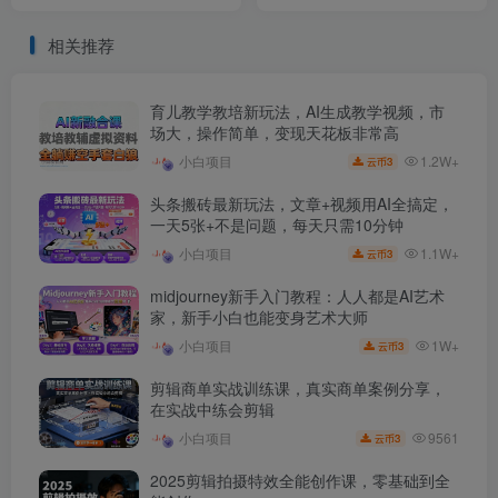
的长期项目￼
100%！￼
相关推荐
育儿教学教培新玩法，AI生成教学视频，市
场大，操作简单，变现天花板非常高
1.2W+
小白项目
3
云币
头条搬砖最新玩法，文章+视频用AI全搞定，
一天5张+不是问题，每天只需10分钟
1.1W+
小白项目
3
云币
midjourney新手入门教程：人人都是AI艺术
家，新手小白也能变身艺术大师
1W+
小白项目
3
云币
剪辑商单实战训练课，真实商单案例分享，
在实战中练会剪辑
9561
小白项目
3
云币
2025剪辑拍摄特效全能创作课，零基础到全