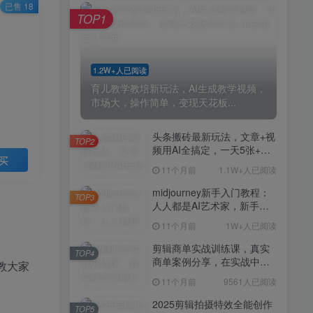
剪辑商单实战训练课，真实
已售 18
TOP4
TOP1
商单案例分享，在实战中练
会剪辑
11个月前
9561人已阅读
2025剪辑拍摄特效全能创作
TOP5
1.2W+人已阅读
课，零基础到全能创作
育儿教学教培新玩法，AI生成教学视频，
11个月前
9388人已阅读
市场大，操作简单，变现天花板...
AI+营养师工作流实战应用
TOP6
课，AI赋能营养师
头条搬砖最新玩法，文章+视
TOP2
频用AI全搞定，一天5张+不
11个月前
9216人已阅读
买
是问题，每天只需10分钟
11个月前
1.1W+人已阅读
外贸营销策划SOP系统课
TOP7
程，打开跨境电商企业线上
midjourney新手入门教程：
TOP3
营销任督二脉
人人都是AI艺术家，新手小
11个月前
9147人已阅读
白也能变身艺术大师
11个月前
1W+人已阅读
2025拼多多虚拟电商项目，
TOP8
无需手动发货回复，0成本，
剪辑商单实战训练课，真实
TOP4
轻松月入1-5W【揭秘】
商单案例分享，在实战中练
11个月前
7803人已阅读
教大家
会剪辑
11个月前
9561人已阅读
Coze扣子工作流一键生成小
TOP9
说推文视频，实战教学保姆
2025剪辑拍摄特效全能创作
TOP5
级教程