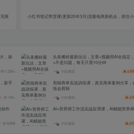
元无限
小红书笔记带货课(更新25年3月)流量电商新机会，抓住
场大，操
头条搬砖最新玩法，文章+视频用AI全搞定
+不是问题，每天只需10分钟
1.2W+
小白项目
3
云币
家，新手
剪辑商单实战训练课，真实商单案例分享，
练会剪辑
1W+
小白项目
3
云
能创作
AI+营养师工作流实战应用课，AI赋能营养
9388
小白项目
云