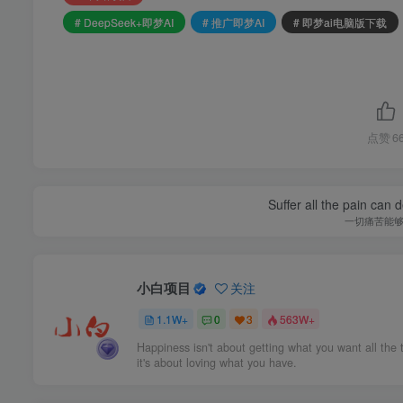
# DeepSeek+即梦AI
# 推广即梦AI
# 即梦ai电脑版下载
点赞
6
Little complime
有时候，
小白项目
关注
1.1W+
0
3
563W+
pencil and a dream can take you anywhere.