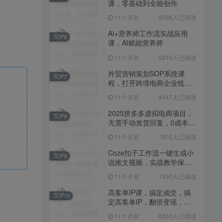
课，零基础到全能创作
11个月前
7430人已阅读
11个月前
9388人已阅读
高客单IP课，搞定成交，搞
TOP10
定高客单IP，翻倍变现，轻
AI+营养师工作流实战应用
TOP6
松卖爆，不销而销
课，AI赋能营养师
11个月前
6240人已阅读
11个月前
9216人已阅读
快手带货AI暴力起号，0粉丝
TOP11
可开通，月入过W，提供账
外贸营销策划SOP系统课
TOP7
号就行，适合普通人的懒人
程，打开跨境电商企业线上
11个月前
6109人已阅读
项目【揭秘】
营销任督二脉
11个月前
9147人已阅读
抖音从0到1起号运营全攻略
TOP12
课程，从认知纠偏到实操落
2025拼多多虚拟电商项目，
TOP8
地，高效起号变现
无需手动发货回复，0成本，
11个月前
5819人已阅读
轻松月入1-5W【揭秘】
11个月前
7803人已阅读
Coze扣子工作流一键生成小
TOP9
说推文视频，实战教学保姆
级教程
11个月前
7430人已阅读
高客单IP课，搞定成交，搞
TOP10
定高客单IP，翻倍变现，轻
松卖爆，不销而销
11个月前
6240人已阅读