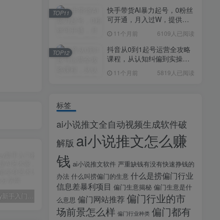
快手带货AI暴力起号，0粉丝
TOP11
可开通，月入过W，提供账
号就行，适合普通人的懒人
11个月前
6109人已阅读
项目【揭秘】
抖音从0到1起号运营全攻略
TOP12
课程，从认知纠偏到实操落
地，高效起号变现
11个月前
5819人已阅读
标签
ai小说推文全自动视频生成软件破
ai小说推文怎么赚
解版
钱
ai小说推文软件
严重缺钱有没有快速挣钱的
什么是捞偏门行业
办法
什么叫捞偏门的生意
信息差暴利项目
偏门生意揭秘
偏门生意是什
midjourney新手入门教程：人人都是AI艺术家，新手小白也能变身艺术大师
剪辑商单实战训练课，真实商单案例分享，在实战中练会剪辑
2025剪辑拍摄特效全能创作课，零基础到全能创作
偏门行业的市
偏门网站推荐
么意思
场前景怎么样
偏门都有
偏门行业种类