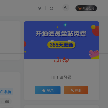
开通会员
TOP1
1.2W+人已阅读
育儿教学教培新玩法，AI生成教学视频，
市场大，操作简单，变现天花板...
头条搬砖最新玩法，文章+视
TOP2
频用AI全搞定，一天5张+不
HI！请登录
是问题，每天只需10分钟
11个月前
1.1W+人已阅读
登录
注册
midjourney新手入门教程：
私信
TOP3
人人都是AI艺术家，新手小
白也能变身艺术大师
66
11个月前
1W+人已阅读