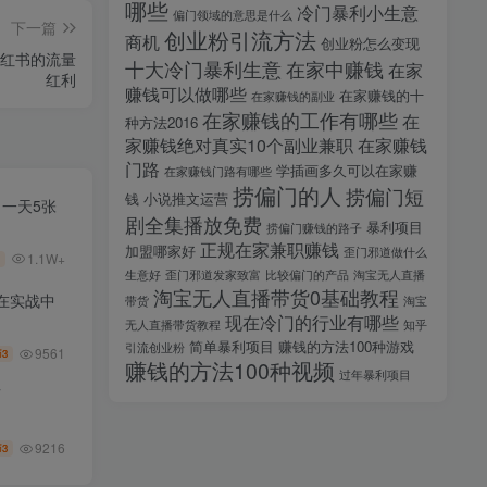
哪些
冷门暴利小生意
偏门领域的意思是什么
下一篇
创业粉引流方法
商机
创业粉怎么变现
小红书的流量
十大冷门暴利生意
在家中赚钱
在家
红利
赚钱可以做哪些
在家赚钱的十
在家赚钱的副业
在家赚钱的工作有哪些
在
种方法2016
家赚钱绝对真实10个副业兼职
在家赚钱
门路
学插画多久可以在家赚
在家赚钱门路有哪些
捞偏门的人
捞偏门短
钱
小说推文运营
，一天5张
剧全集播放免费
暴利项目
捞偏门赚钱的路子
正规在家兼职赚钱
加盟哪家好
歪门邪道做什么
1.1W+
生意好
歪门邪道发家致富
比较偏门的产品
淘宝无人直播
淘宝无人直播带货0基础教程
在实战中
带货
淘宝
现在冷门的行业有哪些
无人直播带货教程
知乎
简单暴利项目
赚钱的方法100种游戏
引流创业粉
9561
3
币
赚钱的方法100种视频
过年暴利项目
师
9216
3
币