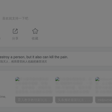
喜欢就支持一下吧
6
分享
收藏
nts mean so much to me sometimes.
一点微不足道的肯定，对我却意义非凡
育儿教学教培新玩法，AI生成教学视频，市场大，操作简单，变现天花板非常高
头条搬砖最新玩法，文章+视频用AI全搞定，一天5张+不是问题，每天只需10分钟