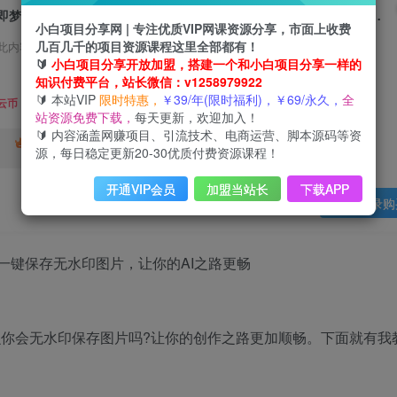
即梦AI如何不开会员，一键保存无水印图片，让你的AI之路更畅通，详细教学来啦
小白项目分享网 | 专注优质VIP网课资源分享，市面上收费
几百几千的项目资源课程这里全部都有！
此内容为会员免费，请付费后查看
🔰
小白项目分享开放加盟，搭建一个和小白项目分享一样的
3
知识付费平台，站长微信：v1258979922
限时特惠
🔰 本站VIP
限时特惠，
￥39/年(限时福利)，￥69/永久，
全
99
云币
云币
站资源免费下载，
每天更新，欢迎加入！
🔰 内容涵盖网赚项目、引流技术、电商运营、脚本源码等资
免费
终身VIP会员
年VIP
源，每日稳定更新20-30优质付费资源课程！
免费
开通VIP会员
加盟当站长
下载APP
登录购
那么你会无水印保存图片吗?让你的创作之路更加顺畅。下面就有我