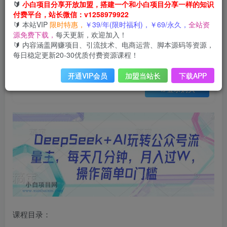
会员免费
🔰
小白项目分享开放加盟，搭建一个和小白项目分享一样的知识
已售 14
付费平台，站长微信：v1258979922
DeepSeek+AI玩转公众号流量主，每天几分钟，月入过W，操作简单0门槛
🔰 本站VIP
限时特惠，
￥39/年(限时福利)，￥69/永久，
全站资
此内容为会员免费，请付费后查看
源免费下载，
每天更新，欢迎加入！
3
限时特惠
🔰 内容涵盖网赚项目、引流技术、电商运营、脚本源码等资源，
99
云币
云币
每日稳定更新20-30优质付费资源课程！
免费
免费
年VIP
终身VIP会员
开通VIP会员
加盟当站长
下载APP
登录购买
课程目录：