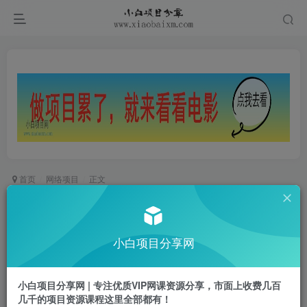
首页
网络项目
正文
DeepSeek+AI玩转公众号流量主，每天几分钟，
月入过W，操作简单0门槛
小白项目分享网
小白项目
关注
私信
1年前更新
小白项目分享网 | 专注优质VIP网课资源分享，市面上收费几百
0
595
50
几千的项目资源课程这里全部都有！