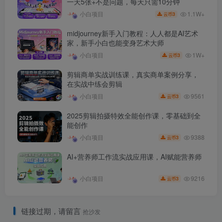
一天5张+不是问题，每天只需10分钟
1.1W+
小白项目
3
云币
midjourney新手入门教程：人人都是AI艺术
家，新手小白也能变身艺术大师
1W+
小白项目
3
云币
剪辑商单实战训练课，真实商单案例分享，
在实战中练会剪辑
9561
小白项目
3
云币
2025剪辑拍摄特效全能创作课，零基础到全
能创作
9388
小白项目
3
云币
AI+营养师工作流实战应用课，AI赋能营养师
9216
小白项目
3
云币
链接过期，请留言
抢沙发