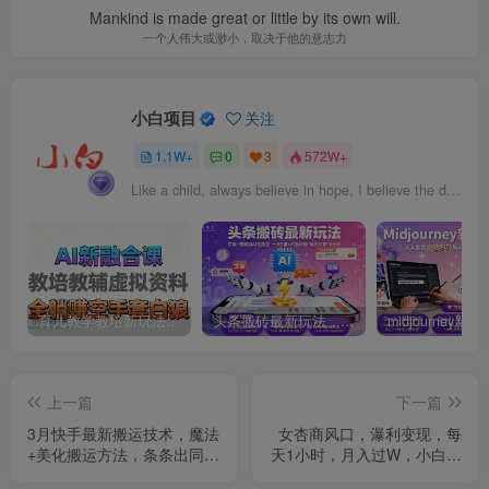
Mankind is made great or little by its own will.
一个人伟大或渺小，取决于他的意志力
小白项目
关注
1.1W+
0
3
572W+
Like a child, always believe in hope, I believe the dream.
育儿教学教培新玩法，AI生成教学视频，市场大，操作简单，变现天花板非常高
头条搬砖最新玩法，文章+视频用AI全搞定，一天5张+不是问题，每天只需10分钟
上一篇
下一篇
3月快手最新搬运技术，魔法
女杏商风口，瀑利变现，每
+美化搬运方法，条条出同框
天1小时，月入过W，小白也
（适用所有手机型号）
能做