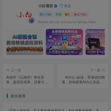
小白项目
关注
1.1W+
0
3
571W+
Believe you can and you’re halfway there.
育儿教学教培新玩法，AI生成教学视频，市场大，操作简单，变现天花板非常高
头条搬砖最新玩法，文章+视频用AI全搞定，一天5张+不是问题，每天只需10分钟
上一篇
下一篇
AI创作《山海经》奇珍异
AI办公+副业，零基础到精
兽，超现实画风，流量大易
通，持续探索AI办公实战+AI
爆款，附详细教程
副业挣钱机会
相关推荐
育儿教学教培新玩法，AI生成教学视频，市