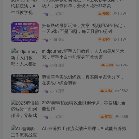
场大，操作简单，变现天花板非常高
1.2W+
小白项目
3
云币
头条搬砖最新玩法，文章+视频用AI全搞定，
一天5张+不是问题，每天只需10分钟
1.1W+
小白项目
3
云币
midjourney新手入门教程：人人都是AI艺术
家，新手小白也能变身艺术大师
1W+
小白项目
3
云币
剪辑商单实战训练课，真实商单案例分享，
在实战中练会剪辑
9562
小白项目
3
云币
2025剪辑拍摄特效全能创作课，零基础到全
能创作
9389
小白项目
3
云币
AI+营养师工作流实战应用课，AI赋能营养师