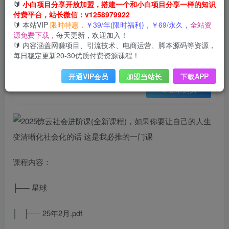
会员免费
🔰
小白项目分享开放加盟，搭建一个和小白项目分享一样的知识
已售 7
付费平台，站长微信：v1258979922
2025惊云社会进阶课(全新课程)，如果你要让自己的人生变清晰化社会化的话 这是我必推的一门课
🔰 本站VIP
限时特惠，
￥39/年(限时福利)，￥69/永久，
全站资
此内容为会员免费，请付费后查看
源免费下载，
每天更新，欢迎加入！
3
限时特惠
🔰 内容涵盖网赚项目、引流技术、电商运营、脚本源码等资源，
99
云币
云币
每日稳定更新20-30优质付费资源课程！
免费
免费
年VIP
终身VIP会员
开通VIP会员
加盟当站长
下载APP
登录购买
课程内容：
├── 星球
│ ├── 25年2月.pdf