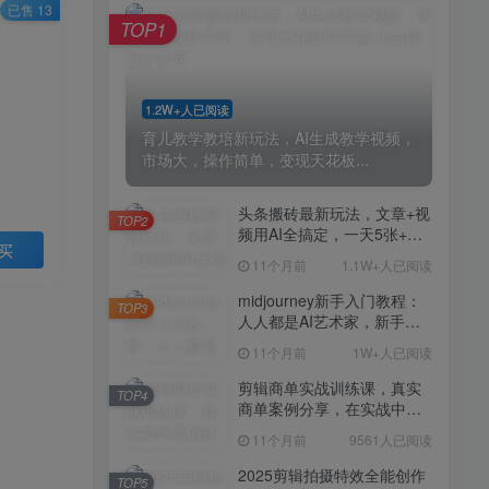
剪辑商单实战训练课，真实
已售 13
TOP4
TOP1
商单案例分享，在实战中练
会剪辑
11个月前
9561人已阅读
2025剪辑拍摄特效全能创作
TOP5
1.2W+人已阅读
课，零基础到全能创作
育儿教学教培新玩法，AI生成教学视频，
11个月前
9388人已阅读
市场大，操作简单，变现天花板...
AI+营养师工作流实战应用
TOP6
课，AI赋能营养师
头条搬砖最新玩法，文章+视
TOP2
频用AI全搞定，一天5张+不
11个月前
9216人已阅读
买
是问题，每天只需10分钟
11个月前
1.1W+人已阅读
外贸营销策划SOP系统课
TOP7
程，打开跨境电商企业线上
midjourney新手入门教程：
TOP3
营销任督二脉
人人都是AI艺术家，新手小
11个月前
9147人已阅读
白也能变身艺术大师
11个月前
1W+人已阅读
2025拼多多虚拟电商项目，
TOP8
无需手动发货回复，0成本，
剪辑商单实战训练课，真实
TOP4
轻松月入1-5W【揭秘】
商单案例分享，在实战中练
11个月前
7803人已阅读
会剪辑
11个月前
9561人已阅读
Coze扣子工作流一键生成小
TOP9
说推文视频，实战教学保姆
2025剪辑拍摄特效全能创作
TOP5
级教程