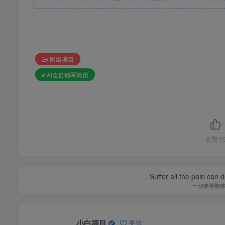
网络项目
# AI全自动写简历
点赞
1
Suffer all the pain can d
一切痛苦能
小白项目
关注