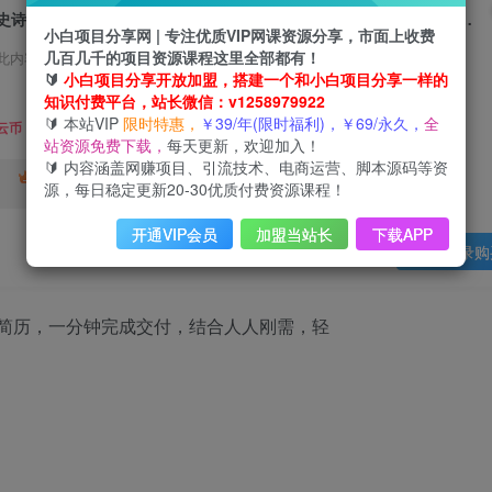
史诗级，AI全自动优化简历，一分钟完成交付，结合人人刚需，轻松日入多张
小白项目分享网 | 专注优质VIP网课资源分享，市面上收费
几百几千的项目资源课程这里全部都有！
此内容为会员免费，请付费后查看
🔰
小白项目分享开放加盟，搭建一个和小白项目分享一样的
3
知识付费平台，站长微信：v1258979922
限时特惠
🔰 本站VIP
限时特惠，
￥39/年(限时福利)，￥69/永久，
全
99
云币
云币
站资源免费下载，
每天更新，欢迎加入！
🔰 内容涵盖网赚项目、引流技术、电商运营、脚本源码等资
免费
终身VIP会员
年VIP
源，每日稳定更新20-30优质付费资源课程！
免费
开通VIP会员
加盟当站长
下载APP
登录购