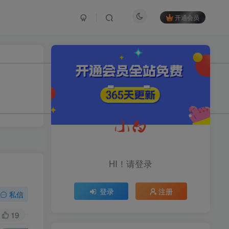
开通会员
TOP1
1.2W+人已阅读
育儿教学教培新玩法，AI生成教学视频，
市场大，操作简单，变现天花板...
头条搬砖最新玩法，文章+视
TOP2
频用AI全搞定，一天5张+不
HI！请登录
是问题，每天只需10分钟
11个月前
1.1W+人已阅读
登录
注册
midjourney新手入门教程：
私信
TOP3
人人都是AI艺术家，新手小
白也能变身艺术大师
19
11个月前
1W+人已阅读