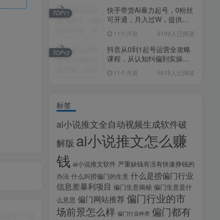
快手带货AI暴力起号，0粉丝
TOP11
可开通，月入过W，提供账
号就行，适合普通人的懒人
11个月前
6109人已阅读
项目【揭秘】
抖音从0到1起号运营全攻略
TOP12
课程，从认知纠偏到实操落
地，高效起号变现
11个月前
5819人已阅读
标签
ai小说推文全自动视频生成软件破
ai小说推文怎么赚
解版
钱
ai小说推文软件
严重缺钱有没有快速挣钱的
什么是捞偏门行业
办法
什么叫捞偏门的生意
信息差暴利项目
偏门生意揭秘
偏门生意是什
偏门行业的市
偏门网站推荐
么意思
场前景怎么样
偏门都有
偏门行业种类