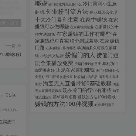
哪些
冷门暴利小生意
偏门领域的意思是什么
创业粉引流方法
商机
创业粉怎么变现
十大冷门暴利生意
在家中赚钱
在家
midjourney新手入门教程：人人都是AI艺术家，新手小白也能变身艺术大师
剪辑商单实战训练课，真实商单案例分享，在实战中练会剪辑
2025剪辑拍摄特效全能创作课，零基础到全能创作
赚钱可以做哪些
在家赚钱的十
在家赚钱的副业
在家赚钱的工作有哪些
在
种方法2016
家赚钱绝对真实10个副业兼职
在家赚钱
下一篇
门路
学插画多久可以在家赚
在家赚钱门路有哪些
捞偏门的人
1.0版教程)
捞偏门短
钱
小说推文运营
剧全集播放免费
暴利项目
捞偏门赚钱的路子
正规在家兼职赚钱
加盟哪家好
歪门邪道做什么
生意好
歪门邪道发家致富
比较偏门的产品
淘宝无人直播
淘宝无人直播带货0基础教程
带货
淘宝
现在冷门的行业有哪些
无人直播带货教程
知乎
，一天5张
简单暴利项目
赚钱的方法100种游戏
引流创业粉
赚钱的方法100种视频
过年暴利项目
1.1W+
在实战中