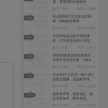
课，零基础到全能创作
11个月前
7430人已阅读
11个月前
9388人已阅读
高客单IP课，搞定成交，搞
TOP10
定高客单IP，翻倍变现，轻
AI+营养师工作流实战应用
TOP6
松卖爆，不销而销
课，AI赋能营养师
11个月前
6240人已阅读
11个月前
9216人已阅读
快手带货AI暴力起号，0粉丝
TOP11
可开通，月入过W，提供账
外贸营销策划SOP系统课
TOP7
号就行，适合普通人的懒人
程，打开跨境电商企业线上
11个月前
6109人已阅读
项目【揭秘】
营销任督二脉
11个月前
9147人已阅读
抖音从0到1起号运营全攻略
TOP12
课程，从认知纠偏到实操落
2025拼多多虚拟电商项目，
TOP8
地，高效起号变现
无需手动发货回复，0成本，
11个月前
5819人已阅读
轻松月入1-5W【揭秘】
11个月前
7803人已阅读
Coze扣子工作流一键生成小
TOP9
说推文视频，实战教学保姆
级教程
11个月前
7430人已阅读
高客单IP课，搞定成交，搞
TOP10
定高客单IP，翻倍变现，轻
松卖爆，不销而销
11个月前
6240人已阅读