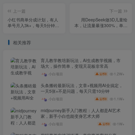
上一篇
下一篇
小红书商单分成计划，有人
用DeepSeek做3D儿童绘
单号月入3k+，每天5分钟，
本，让流量暴涨300%，单日
可矩阵放大，长期稳定的蓝
变现多张
海项目【揭秘】
相关推荐
育儿教学教培新玩法，AI生成教学视频，市
场大，操作简单，变现天花板非常高
1.2W+
小白项目
3
云币
头条搬砖最新玩法，文章+视频用AI全搞定，
一天5张+不是问题，每天只需10分钟
1.1W+
小白项目
3
云币
midjourney新手入门教程：人人都是AI艺术
家，新手小白也能变身艺术大师
1W+
小白项目
3
云币