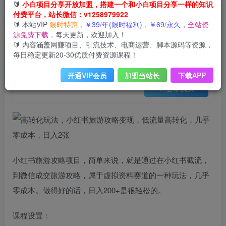
会员免费
🔰
小白项目分享开放加盟，搭建一个和小白项目分享一样的知识
已售 22
付费平台，站长微信：v1258979922
高转化玩法，小红书旅游攻略变现，低流量高转化，几乎零成本，日入2张
🔰 本站VIP
限时特惠，
￥39/年(限时福利)，￥69/永久，
全站资
此内容为会员免费，请付费后查看
源免费下载，
每天更新，欢迎加入！
3
限时特惠
🔰 内容涵盖网赚项目、引流技术、电商运营、脚本源码等资源，
99
云币
云币
每日稳定更新20-30优质付费资源课程！
免费
免费
年VIP
终身VIP会员
开通VIP会员
加盟当站长
下载APP
登录购买
小红书旅游攻略项目，简单来说，就是通过在小红书截流，
到微信成交旅游攻略，属于虚拟资料赛道的一种玩法，几乎
零成本。做得好的话，日入200+是很轻松的。
课程设置：