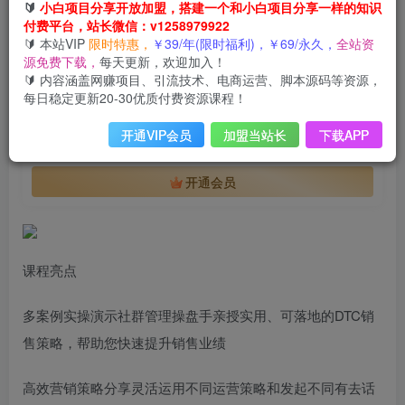
付费阅读
🔰
小白项目分享开放加盟，搭建一个和小白项目分享一样的知识
付费平台，站长微信：v1258979922
DTC品牌增长利器：Facebook Group私域营销，提高活跃度和粘性 实现涨粉及变现
🔰 本站VIP
限时特惠，
￥39/年(限时福利)，￥69/永久，
全站资
此内容为付费阅读，请付费后查看
源免费下载，
每天更新，欢迎加入！
会员专属资源
🔰 内容涵盖网赚项目、引流技术、电商运营、脚本源码等资源，
每日稳定更新20-30优质付费资源课程！
免费
免费
年VIP
终身VIP会员
开通VIP会员
加盟当站长
下载APP
您暂无购买权限，请先开通会员
开通会员
课程亮点
多案例实操演示社群管理操盘手亲授实用、可落地的DTC销
售策略，帮助您快速提升销售业绩
高效营销策略分享灵活运用不同运营策略和发起不同有去话