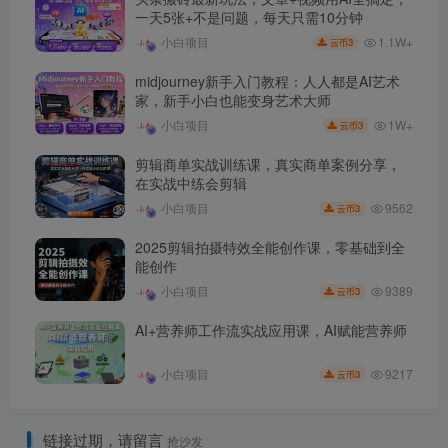
一天5张+不是问题，每天只需10分钟
1.1W+
小白项目
3
云币
midjourney新手入门教程：人人都是AI艺术
家，新手小白也能变身艺术大师
1W+
小白项目
3
云币
剪辑商单实战训练课，真实商单案例分享，
在实战中练会剪辑
9562
小白项目
3
云币
2025剪辑拍摄特效全能创作课，零基础到全
能创作
9389
小白项目
3
云币
AI+营养师工作流实战应用课，AI赋能营养师
9217
小白项目
3
云币
链接过期，请留言
抢沙发