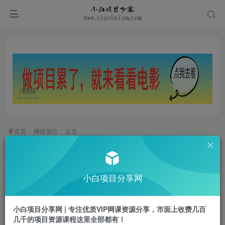
首页
网络项目
正文
DTC品牌增长利器：Facebook Group私域营销，
提高活跃度和粘性 实现涨粉及变现
小白项目分享网
小白项目
关注
私信
2年前发布
小白项目分享网 | 专注优质VIP网课资源分享，市面上收费几百
0
784
51
几千的项目资源课程这里全部都有！