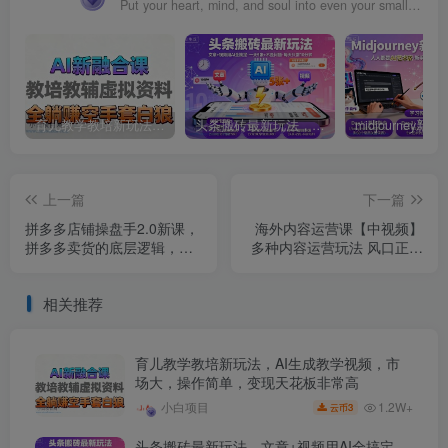
Put your heart, mind, and soul into even your smallest acts. This is the secret of success.
育儿教学教培新玩法，AI生成教学视频，市场大，操作简单，变现天花板非常高
头条搬砖最新玩法，文章+视频用AI全搞定，一天5张+不是问题，每天只需10分钟
上一篇
下一篇
拼多多店铺操盘手2.0新课，
海外内容运营课【中视频】
拼多多卖货的底层逻辑，打
多种内容运营玩法 风口正当
造爆款的3个周期（8节）
时 掘金好时机（101节）
相关推荐
育儿教学教培新玩法，AI生成教学视频，市
场大，操作简单，变现天花板非常高
1.2W+
小白项目
3
云币
头条搬砖最新玩法，文章+视频用AI全搞定，