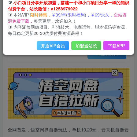
会员免费
🔰
小白项目分享开放加盟，搭建一个和小白项目分享一样的知识
已售 16
付费平台，站长微信：v1258979922
全网首发悟空网盘云真机自撸拉新项目玩法单机可挣10.20不等
🔰 本站VIP
限时特惠，
￥39/年(限时福利)，￥69/永久，
全站资
此内容为会员免费，请付费后查看
源免费下载，
每天更新，欢迎加入！
3
限时特惠
🔰 内容涵盖网赚项目、引流技术、电商运营、脚本源码等资源，
99
云币
云币
每日稳定更新20-30优质付费资源课程！
免费
免费
年VIP
终身VIP会员
开通VIP会员
加盟当站长
下载APP
登录购买
全网首发，悟空网盘自撸玩法，单机10.20元，云真机自撸云