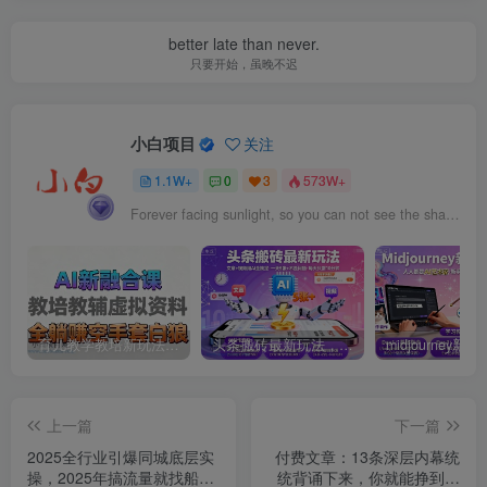
better late than never.
只要开始，虽晚不迟
小白项目
关注
1.1W+
0
3
573W+
Forever facing sunlight, so you can not see the shadow of the.
育儿教学教培新玩法，AI生成教学视频，市场大，操作简单，变现天花板非常高
头条搬砖最新玩法，文章+视频用AI全搞定，一天5张+不是问题，每天只需10分钟
上一篇
下一篇
2025全行业引爆同城底层实
付费文章：13条深层内幕统
操，2025年搞流量就找船
统背诵下来，你就能挣到自