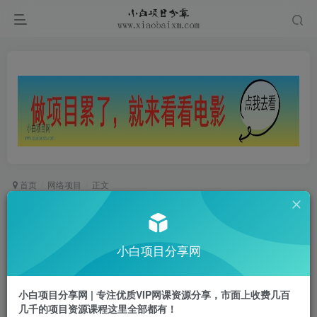
首页
网络项目
正文
全网首发悟空网盘云真机自撸拉新项目玩法单机可
挣10.20不等
小白项目分享网
小白项目
关注
私信
1年前更新
小白项目分享网 | 专注优质VIP网课资源分享，市面上收费几百
0
960
23
几千的项目资源课程这里全部都有！