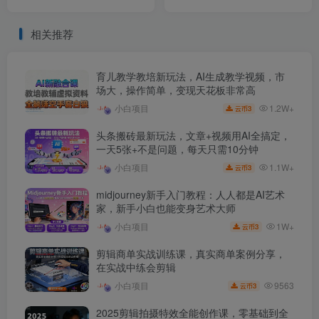
长，6年实体经验，引爆同
己的第一笔1000W
城!
相关推荐
育儿教学教培新玩法，AI生成教学视频，市
场大，操作简单，变现天花板非常高
1.2W+
小白项目
3
云币
头条搬砖最新玩法，文章+视频用AI全搞定，
一天5张+不是问题，每天只需10分钟
1.1W+
小白项目
3
云币
midjourney新手入门教程：人人都是AI艺术
家，新手小白也能变身艺术大师
1W+
小白项目
3
云币
剪辑商单实战训练课，真实商单案例分享，
在实战中练会剪辑
9563
小白项目
3
云币
2025剪辑拍摄特效全能创作课，零基础到全