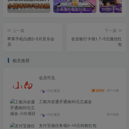
育儿教学教培新玩法，AI生成教学视频，市场大，操作简单，变现天花板非常高
头条搬砖最新玩法，文章+视频用AI全搞定，一天5张+不是问题，每天只需10分钟
上一篇
下一篇
苹果手机白嫖2~5月音乐会
农业银行卡领1.7~5元微信红
员
包
相关推荐
会员可见
1148
小白项目
19
云币
工银兴农通开通抽30元立减金
小白项目
1045
支付宝做任务领2~10元转账红包