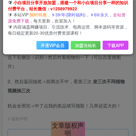
🔰
小白项目分享开放加盟，搭建一个和小白项目分享一样的知识
付费平台，站长微信：v1258979922
🔰 本站VIP
限时特惠，
￥39/年(限时福利)，￥69/永久，
全站资
前两次不中或者中挂件，只有发完三
源免费下载，
每天更新，欢迎加入！
次视频后抽三次，最后一次才会中！
🔰 内容涵盖网赚项目、引流技术、电商运营、脚本源码等资源，
每日稳定更新20-30优质付费资源课程！
1、抖音搜索“抖音自然活动”->点横幅进入活动->去拍摄
开通VIP会员
加盟当站长
下载APP
点下右侧边->识别->然后对着植物拍一下（可以百度搜图
片）
2、然后返回抽奖->前两次不中，看第三次
发三次不同植物
视频抽三次
机会全用完->中了点我的奖品填写领取！几率还蛮大的！
©
版权声明
文章版权声
明