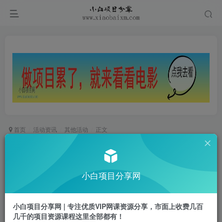
首页
活动资讯
其他活动
正文
抖音老用户抽绿植盆栽包邮
小白项目
小白项目分享网
关注
私信
2年前发布
0
63
62
小白项目分享网 | 专注优质VIP网课资源分享，市面上收费几百
活动截图
几千的项目资源课程这里全部都有！