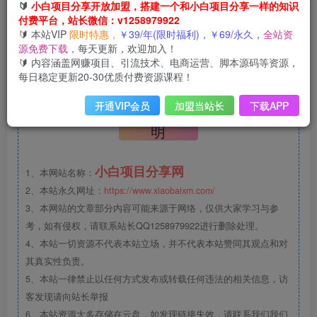
🔰
小白项目分享开放加盟，搭建一个和小白项目分享一样的知识
3月19日置顶新一期
付费平台，站长微信：v1258979922
🔰 本站VIP
限时特惠，
￥39/年(限时福利)，￥69/永久，
全站资
哔哩哔哩APP->我的->限时福利->限时任务->根据页面提示
源免费下载，
每天更新，欢迎加入！
🔰 内容涵盖网赚项目、引流技术、电商运营、脚本源码等资源，
完成任务->领取红包提現秒到
每日稳定更新20-30优质付费资源课程！
©
版权声明
开通VIP会员
加盟当站长
下载APP
文章版权声
明
小白项目分享网
1、本网站名称：
2、本站永久网址：
https://www.xiaobaixm.com/
3、本网站的文章部分内容可能来源于网络，仅供大家学习与参
考，如有侵权，请联系站长QQ1258979922进行删除处理。
4、本站一切资源不代表本站立场，并不代表本站赞同其观点和对
其真实性负责。
5、本站一律禁止以任何方式发布或转载任何违法的相关信息，访
客发现请向站长举报
6、本站资源大多存储在云盘，如发现链接失效，请联系我们我们