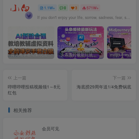
1.1W+
0
3
571W+
If you don't enjoy your life, sorrow, sadness, fear, shame and guilt will.
育儿教学教培新玩法，AI生成教学视频，市场大，操作简单，变现天花板非常高
头条搬砖最新玩法，文章+视频用AI全搞定，一天5张+不是问题，每天只需10分钟
上一篇
下一篇
哔哩哔哩投稿视频领1～8元
海底捞29周年送1/4免费锅底
红包
相关推荐
会员可见