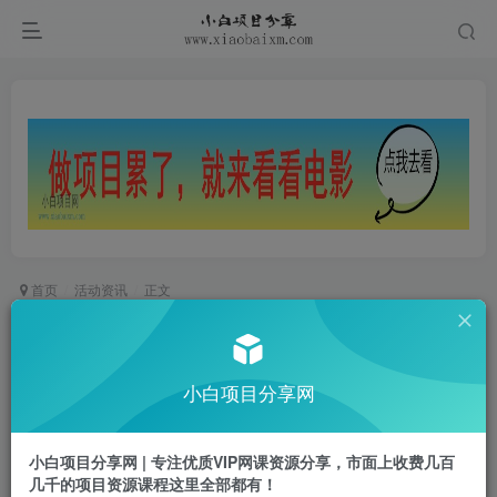
首页
活动资讯
正文
哔哩哔哩投稿视频领1～8元红包
小白项目
小白项目分享网
关注
私信
2年前发布
0
709
50
小白项目分享网 | 专注优质VIP网课资源分享，市面上收费几百
几千的项目资源课程这里全部都有！