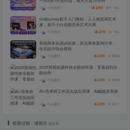
一天5张+不是问题，每天只需10分钟
1.1W+
小白项目
3
云币
midjourney新手入门教程：人人都是AI艺术
家，新手小白也能变身艺术大师
1W+
小白项目
3
云币
剪辑商单实战训练课，真实商单案例分享，
在实战中练会剪辑
9562
小白项目
3
云币
2025剪辑拍摄特效全能创作课，零基础到全
能创作
9389
小白项目
3
云币
AI+营养师工作流实战应用课，AI赋能营养师
9217
小白项目
3
云币
链接过期，请留言
抢沙发