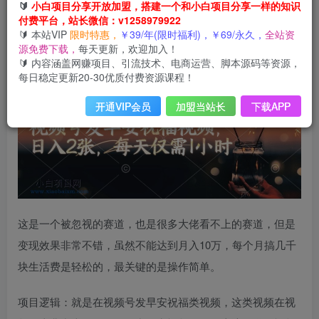
视频号发早安祝福视频，日入2张，每天仅需1小时
🔰
小白项目分享开放加盟，搭建一个和小白项目分享一样的知识
付费平台，站长微信：v1258979922
此内容为会员免费，请登录后查看
🔰 本站VIP
限时特惠，
￥39/年(限时福利)，￥69/永久，
全站资
登录查看
源免费下载，
每天更新，欢迎加入！
🔰 内容涵盖网赚项目、引流技术、电商运营、脚本源码等资源，
每日稳定更新20-30优质付费资源课程！
开通VIP会员
加盟当站长
下载APP
这是一个被忽视的赛道，也是很多大佬看不上的赛道，但是
变现效果非常不错，虽然不能达到月入10万，每个月搞几千
块生活费是轻松的，最关键的是操作简单。
项目逻辑：就是在视频号发早安祝福类视频，这类视频在视