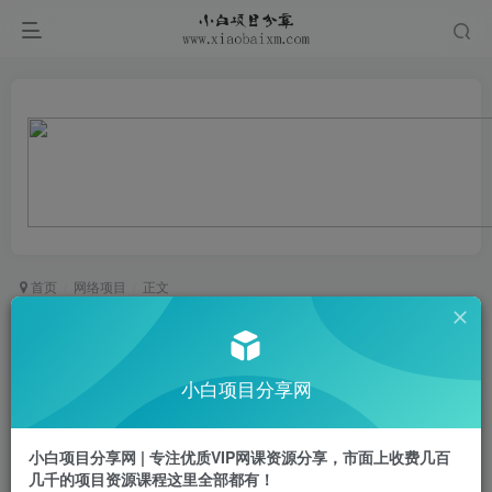
首页
网络项目
正文
视频号发早安祝福视频，日入2张，每天仅需1小时
小白项目
小白项目分享网
关注
私信
1年前更新
0
411
73
小白项目分享网 | 专注优质VIP网课资源分享，市面上收费几百
会员免费
已售 12
几千的项目资源课程这里全部都有！