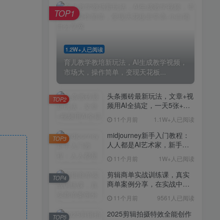
剪辑商单实战训练课，真实
TOP4
TOP1
商单案例分享，在实战中练
会剪辑
11个月前
9561人已阅读
2025剪辑拍摄特效全能创作
TOP5
1.2W+人已阅读
课，零基础到全能创作
育儿教学教培新玩法，AI生成教学视频，
11个月前
9388人已阅读
市场大，操作简单，变现天花板...
AI+营养师工作流实战应用
TOP6
课，AI赋能营养师
头条搬砖最新玩法，文章+视
TOP2
频用AI全搞定，一天5张+不
11个月前
9216人已阅读
是问题，每天只需10分钟
11个月前
1.1W+人已阅读
外贸营销策划SOP系统课
TOP7
程，打开跨境电商企业线上
midjourney新手入门教程：
TOP3
营销任督二脉
人人都是AI艺术家，新手小
11个月前
9147人已阅读
白也能变身艺术大师
11个月前
1W+人已阅读
2025拼多多虚拟电商项目，
TOP8
无需手动发货回复，0成本，
剪辑商单实战训练课，真实
TOP4
轻松月入1-5W【揭秘】
商单案例分享，在实战中练
11个月前
7804人已阅读
会剪辑
11个月前
9561人已阅读
Coze扣子工作流一键生成小
TOP9
说推文视频，实战教学保姆
2025剪辑拍摄特效全能创作
TOP5
级教程