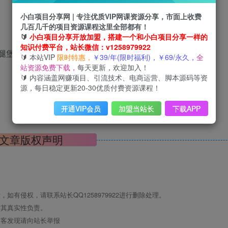
小白项目分享网 | 专注优质VIP网课资源分享，市面上收费
几百几千的项目资源课程这里全部都有！
🔰
小白项目分享开放加盟，搭建一个和小白项目分享一样的
知识付费平台，站长微信：v1258979922
腿堡+辣翅一对
🔰 本站VIP
限时特惠，
￥39/年(限时福利)，￥69/永久，
全
站资源免费下载，
每天更新，欢迎加入！
🔰 内容涵盖网赚项目、引流技术、电商运营、脚本源码等资
源，每日稳定更新20-30优质付费资源课程！
开通VIP会员
加盟当站长
下载APP
文章版权声明
有侵权，请联系站长QQ1258979922进行删除处理。
对其真实性负责。
访客发现请向站长举报