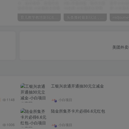
育儿教学教培新玩法，AI生成教学视频，市场大，操作简单，变现天花板非常高
头条搬砖最新玩法，文章+视频用AI全搞定，一天5张+不是问题，每天只需10分钟
美团外卖
工银兴农通开通抽30元立减金
1148
小白项目
陆金所集齐卡片必得6.6元红包
1006
小白项目