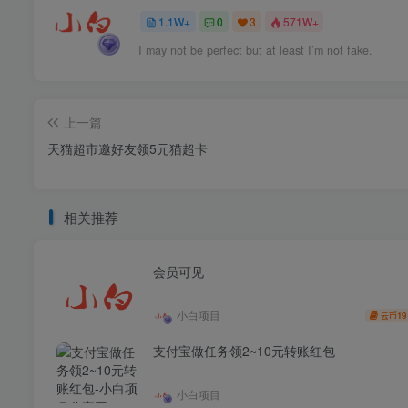
1.1W+
0
3
571W+
I may not be perfect but at least I’m not fake.
上一篇
天猫超市邀好友领5元猫超卡
相关推荐
会员可见
小白项目
19
云币
支付宝做任务领2~10元转账红包
小白项目