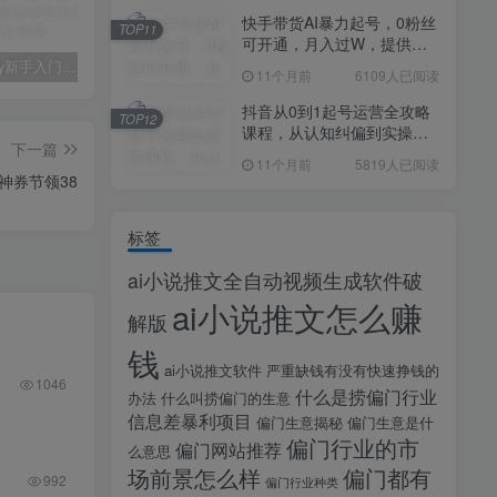
快手带货AI暴力起号，0粉丝
TOP11
可开通，月入过W，提供账
号就行，适合普通人的懒人
midjourney新手入门教程：人人都是AI艺术家，新手小白也能变身艺术大师
剪辑商单实战训练课，真实商单案例分享，在实战中练会剪辑
2025剪辑拍摄特效全能创作课，零基础到全能创作
11个月前
6109人已阅读
项目【揭秘】
抖音从0到1起号运营全攻略
TOP12
课程，从认知纠偏到实操落
下一篇
地，高效起号变现
11个月前
5819人已阅读
神券节领38
标签
ai小说推文全自动视频生成软件破
ai小说推文怎么赚
解版
钱
ai小说推文软件
严重缺钱有没有快速挣钱的
1046
什么是捞偏门行业
办法
什么叫捞偏门的生意
信息差暴利项目
偏门生意揭秘
偏门生意是什
偏门行业的市
偏门网站推荐
么意思
场前景怎么样
偏门都有
992
偏门行业种类