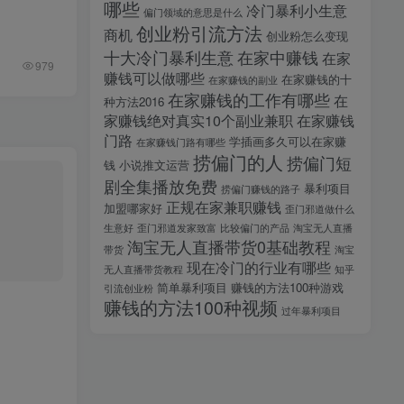
哪些
冷门暴利小生意
偏门领域的意思是什么
创业粉引流方法
商机
创业粉怎么变现
十大冷门暴利生意
在家中赚钱
在家
979
赚钱可以做哪些
在家赚钱的十
在家赚钱的副业
在家赚钱的工作有哪些
在
种方法2016
家赚钱绝对真实10个副业兼职
在家赚钱
门路
学插画多久可以在家赚
在家赚钱门路有哪些
捞偏门的人
捞偏门短
钱
小说推文运营
剧全集播放免费
暴利项目
捞偏门赚钱的路子
正规在家兼职赚钱
加盟哪家好
歪门邪道做什么
生意好
歪门邪道发家致富
比较偏门的产品
淘宝无人直播
淘宝无人直播带货0基础教程
带货
淘宝
现在冷门的行业有哪些
无人直播带货教程
知乎
简单暴利项目
赚钱的方法100种游戏
引流创业粉
赚钱的方法100种视频
过年暴利项目