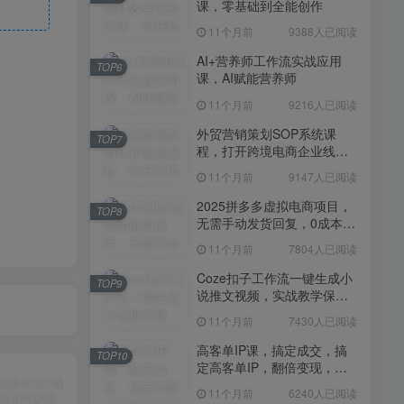
课，零基础到全能创作
11个月前
7430人已阅读
11个月前
9388人已阅读
高客单IP课，搞定成交，搞
TOP10
定高客单IP，翻倍变现，轻
AI+营养师工作流实战应用
TOP6
松卖爆，不销而销
课，AI赋能营养师
11个月前
6240人已阅读
11个月前
9216人已阅读
快手带货AI暴力起号，0粉丝
TOP11
可开通，月入过W，提供账
外贸营销策划SOP系统课
TOP7
号就行，适合普通人的懒人
程，打开跨境电商企业线上
11个月前
6109人已阅读
项目【揭秘】
营销任督二脉
11个月前
9147人已阅读
抖音从0到1起号运营全攻略
TOP12
课程，从认知纠偏到实操落
2025拼多多虚拟电商项目，
TOP8
地，高效起号变现
无需手动发货回复，0成本，
11个月前
5819人已阅读
轻松月入1-5W【揭秘】
11个月前
7804人已阅读
Coze扣子工作流一键生成小
TOP9
说推文视频，实战教学保姆
级教程
11个月前
7430人已阅读
高客单IP课，搞定成交，搞
TOP10
定高客单IP，翻倍变现，轻
松卖爆，不销而销
11个月前
6240人已阅读