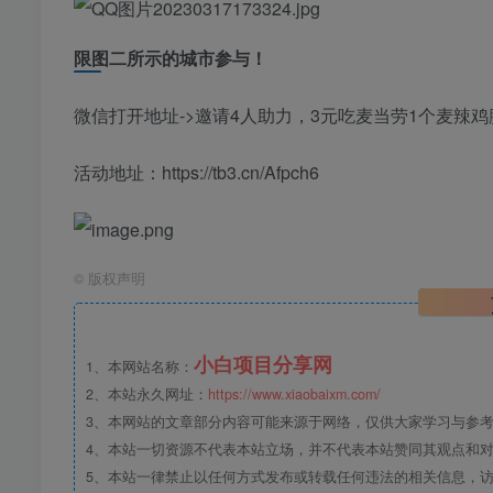
限图二所示的城市参与！
微信打开地址->邀请4人助力，3元吃麦当劳1个麦辣鸡
活动地址：https://tb3.cn/Afpch6
©
版权声明
小白项目分享网
1、本网站名称：
2、本站永久网址：
https://www.xiaobaixm.com/
3、本网站的文章部分内容可能来源于网络，仅供大家学习与参考，如
4、本站一切资源不代表本站立场，并不代表本站赞同其观点和
5、本站一律禁止以任何方式发布或转载任何违法的相关信息，