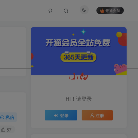
开通会员
TOP1
1.2W+人已阅读
育儿教学教培新玩法，AI生成教学视频，
市场大，操作简单，变现天花板...
头条搬砖最新玩法，文章+视
TOP2
频用AI全搞定，一天5张+不
HI！请登录
是问题，每天只需10分钟
11个月前
1.1W+人已阅读
登录
注册
midjourney新手入门教程：
私信
TOP3
人人都是AI艺术家，新手小
白也能变身艺术大师
57
11个月前
1W+人已阅读