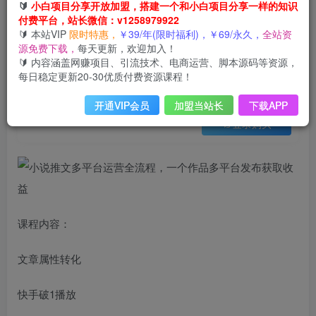
会员免费
🔰
小白项目分享开放加盟，搭建一个和小白项目分享一样的知识
已售 8
付费平台，站长微信：v1258979922
小说推文多平台运营全流程，一个作品多平台发布获取收益
🔰 本站VIP
限时特惠，
￥39/年(限时福利)，￥69/永久，
全站资
此内容为会员免费，请付费后查看
源免费下载，
每天更新，欢迎加入！
3
限时特惠
🔰 内容涵盖网赚项目、引流技术、电商运营、脚本源码等资源，
99
云币
云币
每日稳定更新20-30优质付费资源课程！
免费
免费
年VIP
终身VIP会员
开通VIP会员
加盟当站长
下载APP
登录购买
课程内容：
文章属性转化
快手破1播放