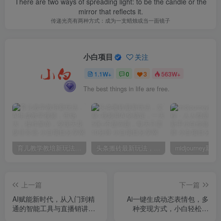
There are two ways of spreading light: to be the candle or the
mirror that reflects it.
传递光亮有两种方式：成为一支蜡烛或当一面镜子
小白项目
关注
1.1W+
0
3
563W+
The best things in life are free.
育儿教学教培新玩法，AI生成教学视频，市场大，操作简单，变现天花板非常高
头条搬砖最新玩法，文章+视频用AI全搞定，一天5张+不是问题，每天只需10分钟
上一篇
下一篇
AI赋能新时代，从入门到精
Ai一键生成动态表情包，多
通的智能工具与直播销讲实
种变现方式，小白轻松上
战课，新手快速上手并成为
手，一天收益多张