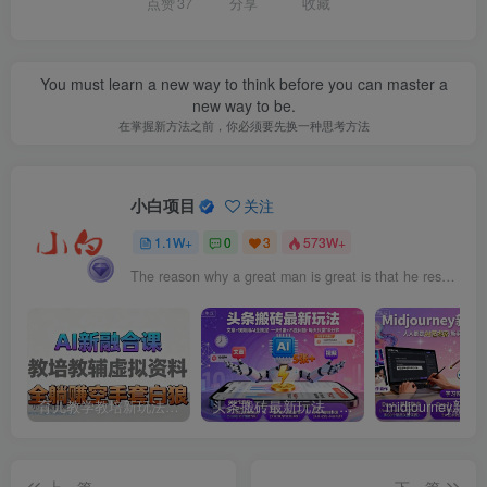
点赞
37
分享
收藏
You must learn a new way to think before you can master a
new way to be.
在掌握新方法之前，你必须要先换一种思考方法
小白项目
关注
1.1W+
0
3
573W+
The reason why a great man is great is that he resolves to be a great man.
育儿教学教培新玩法，AI生成教学视频，市场大，操作简单，变现天花板非常高
头条搬砖最新玩法，文章+视频用AI全搞定，一天5张+不是问题，每天只需10分钟