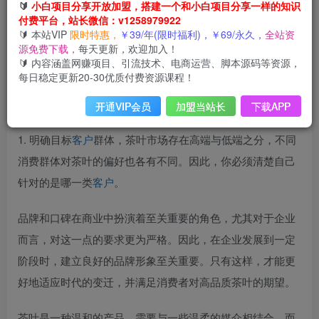
卖
茶叶
的最好
销售
方法，卖
茶叶
的最好
销售
方法微商？
🔰
小白项目分享开放加盟，搭建一个和小白项目分享一样的知识
付费平台，站长微信：v1258979922
🔰 本站VIP
限时特惠，
￥39/年(限时福利)，￥69/永久，
全站资
在吸引粉丝和
引流
之前，首要考虑的是一个关键问题：用户
源免费下载，
每天更新，欢迎加入！
为什么愿意关注你，成为你的粉丝，或购买你的茶叶？你的
🔰 内容涵盖网赚项目、引流技术、电商运营、脚本源码等资源，
每日稳定更新20-30优质付费资源课程！
产品有何独特之处？消费者能从中获得什么？是茶叶本身的
品质，还是附加的其他价值或体验？
开通VIP会员
加盟当站长
下载APP
1. 明确目标
客户
群体，茶叶市场存在高端与低端之分，不同
消费群体对茶叶的偏好也各有不同。因此，你必须清楚自己
针对的是哪一类
客户
。
品牌和口碑在商业中扮演着至关重要的角色，尤其对于企业
而言，对这一点的要求更为严格。因此，在企业发展到一定
阶段时，建立良好的品牌形象至关重要。只有这样，才能更
好地适应时代的变迁，并满足消费者对高品质茶叶的期望。
茶叶是一种温和的产品，需要与一些温柔的媒介相结合，而