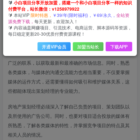
🔰
小白项目分享开放加盟，搭建一个和小白项目分享一样的知识
付费平台，站长微信：v1258979922
如需下载报告，请点击我的头条号头像并私信我，回复关键
🔰 本站VIP
限时特惠，
￥39/年(限时福利)，￥69/永久，
全站资
词【下载】即可获取报告，拓展人脉资源。
源免费下载，
每天更新，欢迎加入！
🔰 内容涵盖网赚项目、引流技术、电商运营、脚本源码等资源，
每日稳定更新20-30优质付费资源课程！
一位优秀的开发商
策划经理
应该与公司内部各个部门保持良
好的关系，对下属既要严格要求，又要关怀备至，因此能够
开通VIP会员
加盟当站长
下载APP
赢得下属的信赖和尊重。此外，
策划经理
还应在行业内建立
广泛的联系，以获取最新和最准确的市场信息。同时，熟悉
各类媒体，与媒体的沟通交流能力也相当重要，不仅要掌握
媒体的运作方式，还需要懂得如何吸引和维护媒体关系，这
些都能体现出策划经理的专业能力。
房地产策划经理必须深入了解自己负责的项目、策划团队以
及所使用的广告公司。同时，也要对项目适合投放的媒体有
所熟悉，了解各类媒体的特性，并掌握竞争项目的特点及其
相关人员的情况。