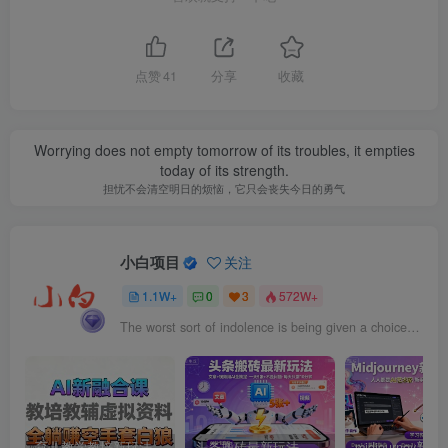
点赞
41
分享
收藏
Worrying does not empty tomorrow of its troubles, it empties
today of its strength.
担忧不会清空明日的烦恼，它只会丧失今日的勇气
小白项目
关注
1.1W+
0
3
572W+
The worst sort of indolence is being given a choice, yet taking no initiative to change.
育儿教学教培新玩法，AI生成教学视频，市场大，操作简单，变现天花板非常高
头条搬砖最新玩法，文章+视频用AI全搞定，一天5张+不是问题，每天只需10分钟