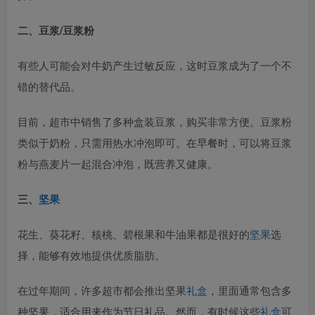
二、豆浆/豆浆粉
有些人可能会对牛奶产生过敏反应，这时豆浆成为了一个不
错的替代品。
目前，超市中销售了多种盒装豆浆，购买非常方便。豆浆粉
类似于奶粉，只需用热水冲泡即可。在早餐时，可以将豆浆
粉与燕麦片一起混合冲泡，既营养又健康。
三、
坚果
花生、葵花籽、核桃、碧根果和牛油果都是很好的
坚果
选
择，能够有效地提供优质脂肪。
在过年期间，许多超市都会推出坚果
礼盒
，里面通常包含多
种坚果，适合用来作为节日礼品。然而，有时候这些
礼盒
可