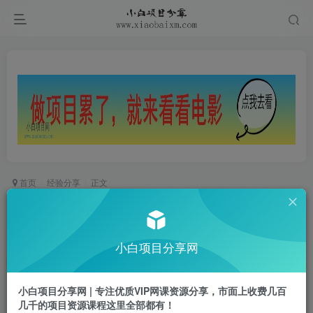
首页
经验分享
正文
春节送客户礼品实用，春节送客户礼品实用文案？
小白项目
小白项目分享网
关注
私信
1年前更新
0
92
38
小白项目分享网 | 专注优质VIP网课资源分享，市面上收费几百
春节送客户
礼品
实用，春节送客户
礼品
实用文案？
几千的项目资源课程这里全部都有！