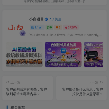
海浪宁可在挡路的礁山上撞得粉碎，也不肯后退一步
小白项目
关注
1.1W+
0
3
572W+
Your dream is like a flower. if you water it patiently, the flower will come out beautifully.
育儿教学教培新玩法，AI生成教学视频，市场大，操作简单，变现天花板非常高
头条搬砖最新玩法，文章+视频用AI全搞定，一天5张+不是问题，每天只需10分钟
上一篇
下一篇
客户谈判话术有哪些，客户
客户报价是什么意思，客户
谈判话术有哪些内容？
报价是什么意思啊？
相关推荐