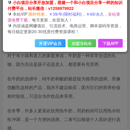
🔰
小白项目分享开放加盟，搭建一个和小白项目分享一样的知识
付费平台，站长微信：v1258979922
春节临近，走亲访友的礼品需要提前准备。这里总结了八种
🔰 本站VIP
限时特惠，
￥39/年(限时福利)，￥69/永久，
全站资
非常适合赠送给亲友的春节礼物，甚至连极简主义者也会觉
源免费下载，
每天更新，欢迎加入！
🔰 内容涵盖网赚项目、引流技术、电商运营、脚本源码等资源，
得这些礼物十分实用，绝对不会造成浪费。
每日稳定更新20-30优质付费资源课程！
一、牛奶/奶粉
开通VIP会员
加盟当站长
下载APP
对于有小孩和老人的家庭来说，牛奶是一种非常合适的礼
物，因为无论是孩子还是老人，都需要补充营养。
在牛奶的选择中，纯牛奶和酸奶都是较为推荐的选择。而像
优酸乳这样的产品，我并不建议购买，因为它们的营养价值
相对较低，只适合当作饮品来享用。
在冬季，许多人更喜欢饮用热牛奶，而奶粉则可以用热水轻
松冲调，是一个方便的选择。二者可以根据个人喜好进行选
择。