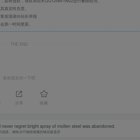
有侵权，请联系站长QQ1258979922进行删除处理。
对其真实性负责。
访客发现请向站长举报
们会第一时间更新。
THE END
喜欢就支持一下吧
2
分享
收藏
ill never regret bright spray of molten steel was abandoned.
的道路，钢铁决不惋惜璀璨的钢花被遗弃