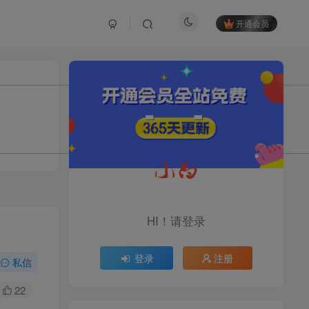
开通会员
TOP1
1.2W+人已阅读
育儿教学教培新玩法，AI生成教学视频，
市场大，操作简单，变现天花板...
头条搬砖最新玩法，文章+视
TOP2
频用AI全搞定，一天5张+不
HI！请登录
是问题，每天只需10分钟
11个月前
1.1W+人已阅读
登录
注册
midjourney新手入门教程：
私信
TOP3
人人都是AI艺术家，新手小
白也能变身艺术大师
22
11个月前
1W+人已阅读