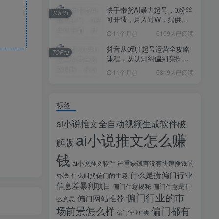
快手带货AI暴力起号，0粉丝
TOP11
可开通，月入过W，提供账
号就行，适合普通人的懒人
11个月前
6109人已阅读
项目【揭秘】
抖音从0到1起号运营全攻略
TOP12
课程，从认知纠偏到实操落
地，高效起号变现
11个月前
5819人已阅读
标签
ai小说推文全自动视频生成软件破
ai小说推文怎么赚
解版
钱
ai小说推文软件
严重缺钱有没有快速挣钱的
什么是捞偏门行业
办法
什么叫捞偏门的生意
信息差暴利项目
偏门生意揭秘
偏门生意是什
偏门行业的市
偏门网站推荐
么意思
场前景怎么样
偏门都有
偏门行业种类