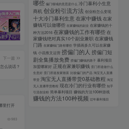
哪些
冷门暴利小生意
偏门领域的意思是什么
创业粉引流方法
商机
创业粉怎么变现
十大冷门暴利生意
在家中赚钱
在家
赚钱可以做哪些
在家赚钱的十
在家赚钱的副业
在家赚钱的工作有哪些
在
种方法2016
midjourney新手入门教程：人人都是AI艺术家，新手小白也能变身艺术大师
剪辑商单实战训练课，真实商单案例分享，在实战中练会剪辑
2025剪辑拍摄特效全能创作课，零基础到全能创作
家赚钱绝对真实10个副业兼职
在家赚钱
门路
学插画多久可以在家赚
在家赚钱门路有哪些
捞偏门的人
捞偏门短
钱
小说推文运营
下一篇
剧全集播放免费
暴利项目
捞偏门赚钱的路子
正规在家兼职赚钱
怎么说话？
加盟哪家好
歪门邪道做什么
生意好
歪门邪道发家致富
比较偏门的产品
淘宝无人直播
淘宝无人直播带货0基础教程
带货
淘宝
现在冷门的行业有哪些
无人直播带货教程
知乎
简单暴利项目
赚钱的方法100种游戏
引流创业粉
赚钱的方法100种视频
过年暴利项目
哪里打开
983