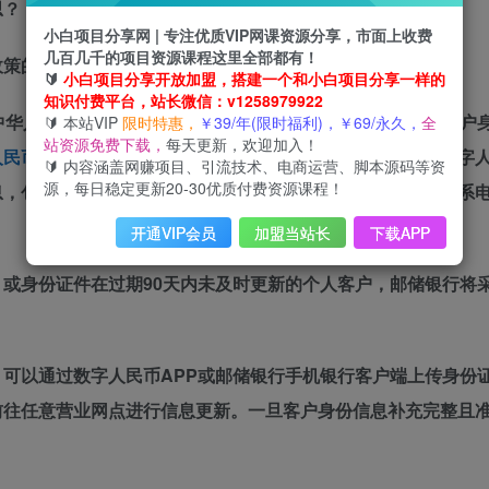
思？
小白项目分享网 | 专注优质VIP网课资源分享，市面上收费
几百几千的项目资源课程这里全部都有！
政策的相关要求，增强对
数字人民币
客户身份信息的管理。
🔰
小白项目分享开放加盟，搭建一个和小白项目分享一样的
知识付费平台，站长微信：v1258979922
中华人民共和国反洗钱法》及相关法律法规，如《金融机构客户
🔰 本站VIP
限时特惠，
￥39/年(限时福利)，￥69/永久，
全
站资源免费下载，
每天更新，欢迎加入！
人民币
反洗钱和反恐怖融资工作指引》，决定进一步增强对数字
🔰 内容涵盖网赚项目、引流技术、电商运营、脚本源码等资
源，每日稳定更新20-30优质付费资源课程！
息，包括姓名、性别、国籍、职业、住址或工作单位地址、联系
开通VIP会员
加盟当站长
下载APP
或身份证件在过期90天内未及时更新的个人客户，邮储银行将
可以通过数字人民币APP或邮储银行手机银行客户端上传身份
前往任意营业网点进行信息更新。一旦客户身份信息补充完整且