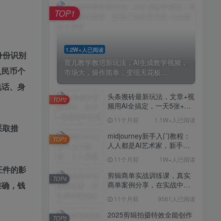
剪辑商单实战训练课，真实
TOP4
TOP1
商单案例分享，在实战中练
会剪辑
11个月前
9561人已阅读
2025剪辑拍摄特效全能创作
TOP5
1.2W+人已阅读
课，零基础到全能创作
身份识别
育儿教学教培新玩法，AI生成教学视频，
11个月前
9388人已阅读
人民币个
市场大，操作简单，变现天花板...
AI+营养师工作流实战应用
电话、身
TOP6
课，AI赋能营养师
头条搬砖最新玩法，文章+视
TOP2
频用AI全搞定，一天5张+不
11个月前
9216人已阅读
是问题，每天只需10分钟
11个月前
1.1W+人已阅读
外贸营销策划SOP系统课
TOP7
采取措
程，打开跨境电商企业线上
midjourney新手入门教程：
TOP3
营销任督二脉
人人都是AI艺术家，新手小
11个月前
9147人已阅读
白也能变身艺术大师
11个月前
1W+人已阅读
2025拼多多虚拟电商项目，
TOP8
证件的影
无需手动发货回复，0成本，
剪辑商单实战训练课，真实
TOP4
轻松月入1-5W【揭秘】
准确，钱
商单案例分享，在实战中练
11个月前
7803人已阅读
会剪辑
11个月前
9561人已阅读
Coze扣子工作流一键生成小
TOP9
说推文视频，实战教学保姆
2025剪辑拍摄特效全能创作
TOP5
级教程