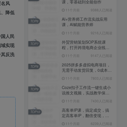
课，零基础到全能创作
11个月前
7430人已阅读
匿名风
11个月前
9388人已阅读
高客单IP课，搞定成交，搞
息、降低
TOP10
定高客单IP，翻倍变现，轻
AI+营养师工作流实战应用
TOP6
松卖爆，不销而销
课，AI赋能营养师
11个月前
6239人已阅读
11个月前
9216人已阅读
快手带货AI暴力起号，0粉丝
中国人民
TOP11
可开通，月入过W，提供账
外贸营销策划SOP系统课
TOP7
领域实现
号就行，适合普通人的懒人
程，打开跨境电商企业线上
11个月前
6109人已阅读
项目【揭秘】
营销任督二脉
升其反洗
11个月前
9147人已阅读
抖音从0到1起号运营全攻略
TOP12
课程，从认知纠偏到实操落
2025拼多多虚拟电商项目，
TOP8
地，高效起号变现
无需手动发货回复，0成本，
11个月前
5819人已阅读
轻松月入1-5W【揭秘】
11个月前
7803人已阅读
Coze扣子工作流一键生成小
TOP9
说推文视频，实战教学保姆
级教程
11个月前
7430人已阅读
高客单IP课，搞定成交，搞
TOP10
定高客单IP，翻倍变现，轻
松卖爆，不销而销
11个月前
6239人已阅读