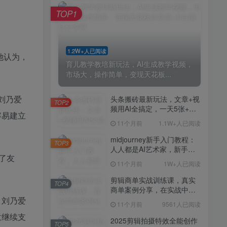
剪辑商单实战训练课，真实
TOP4
TOP1
商单案例分享，在实战中练
会剪辑
11个月前
9561人已阅读
2025剪辑拍摄特效全能创作
TOP5
1.2W+人已阅读
课，零基础到全能创作
她认为，
育儿教学教培新玩法，AI生成教学视频，
11个月前
9388人已阅读
市场大，操作简单，变现天花板...
AI+营养师工作流实战应用
TOP6
课，AI赋能营养师
刘乃爱
头条搬砖最新玩法，文章+视
TOP2
频用AI全搞定，一天5张+不
11个月前
9216人已阅读
容易建立
是问题，每天只需10分钟
11个月前
1.1W+人已阅读
外贸营销策划SOP系统课
TOP7
程，打开跨境电商企业线上
midjourney新手入门教程：
TOP3
营销任督二脉
人人都是AI艺术家，新手小
11个月前
9147人已阅读
了友
白也能变身艺术大师
11个月前
1W+人已阅读
2025拼多多虚拟电商项目，
TOP8
无需手动发货回复，0成本，
剪辑商单实战训练课，真实
TOP4
轻松月入1-5W【揭秘】
商单案例分享，在实战中练
11个月前
7803人已阅读
会剪辑
，刘乃爱
11个月前
9561人已阅读
Coze扣子工作流一键生成小
TOP9
意继续支
说推文视频，实战教学保姆
2025剪辑拍摄特效全能创作
TOP5
级教程