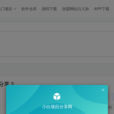
热门项目
软件仓库
源码下载
加盟网站日入2k
APP下载
分享？
关注
小白项目分享网
0
790