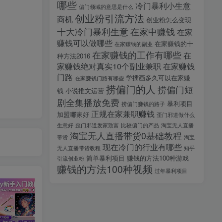
哪些
冷门暴利小生意
偏门领域的意思是什么
创业粉引流方法
商机
创业粉怎么变现
十大冷门暴利生意
在家中赚钱
在家
赚钱可以做哪些
在家赚钱的十
在家赚钱的副业
在家赚钱的工作有哪些
在
种方法2016
家赚钱绝对真实10个副业兼职
在家赚钱
门路
学插画多久可以在家赚
在家赚钱门路有哪些
捞偏门的人
捞偏门短
钱
小说推文运营
剧全集播放免费
暴利项目
捞偏门赚钱的路子
正规在家兼职赚钱
加盟哪家好
歪门邪道做什么
生意好
歪门邪道发家致富
比较偏门的产品
淘宝无人直播
淘宝无人直播带货0基础教程
带货
淘宝
现在冷门的行业有哪些
无人直播带货教程
知乎
简单暴利项目
赚钱的方法100种游戏
引流创业粉
赚钱的方法100种视频
过年暴利项目