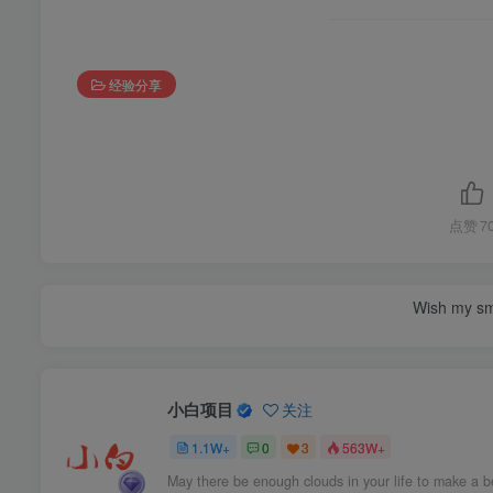
经验分享
点赞
7
Wish my smil
小白项目
关注
1.1W+
0
3
563W+
May there be enough clouds in your life to make a b