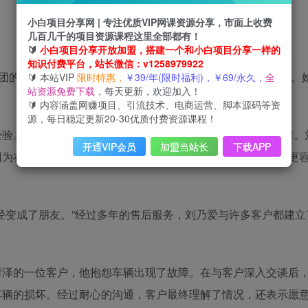
小白项目分享网 | 专注优质VIP网课资源分享，市面上收费
几百几千的项目资源课程这里全部都有！
🔰
小白项目分享开放加盟，搭建一个和小白项目分享一样的
知识付费平台，站长微信：v1258979922
集团的财务总监
刘乃爱
看来，这意味着要“用心服务，感动客户”。
🔰 本站VIP
限时特惠，
￥39/年(限时福利)，￥69/永久，
全
站资源免费下载，
每天更新，欢迎加入！
🔰 内容涵盖网赚项目、引流技术、电商运营、脚本源码等资
源，每日稳定更新20-30优质付费资源课程！
验。在2009年至2020年间，她一直在比亚迪的售后部门工作。
开通VIP会员
加盟当站长
下载APP
因为在与客户交流时，女性
售后人员
在处理客户问题方面往往更
经变成了朋友。”经过多年的售后服务，刘乃爱与许多客户都建立
菏泽的一位客户，他抱怨车辆出现了故障。在与客户深入交谈后
车辆的损坏。经过耐心的沟通，客户最终理解了情况，还表示愿