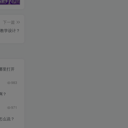
midjourney新手入门教程：人人都是AI艺术家，新手小白也能变身艺术大师
剪辑商单实战训练课，真实商单案例分享，在实战中练会剪辑
2025剪辑拍摄特效全能创作课，零基础到全能创作
下一篇
教学设计？
哪里打开
983
啊？
971
怎么说？