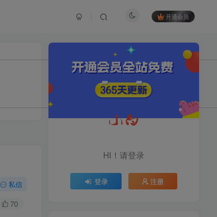
开通会员
TOP1
1.2W+人已阅读
育儿教学教培新玩法，AI生成教学视频，
市场大，操作简单，变现天花板...
头条搬砖最新玩法，文章+视
TOP2
频用AI全搞定，一天5张+不
HI！请登录
是问题，每天只需10分钟
11个月前
1.1W+人已阅读
登录
注册
midjourney新手入门教程：
私信
TOP3
人人都是AI艺术家，新手小
白也能变身艺术大师
70
11个月前
1W+人已阅读