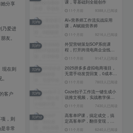
课，零基础到全能创作
11个月前
7430人已阅读
与她分享
11个月前
9388人已阅读
高客单IP课，搞定成交，搞
TOP10
定高客单IP，翻倍变现，轻
AI+营养师工作流实战应用
TOP6
松卖爆，不销而销
课，AI赋能营养师
11个月前
6240人已阅读
刘乃爱进
11个月前
9216人已阅读
快手带货AI暴力起号，0粉丝
了朋友。
TOP11
可开通，月入过W，提供账
外贸营销策划SOP系统课
TOP7
号就行，适合普通人的懒人
程，打开跨境电商企业线上
11个月前
6109人已阅读
项目【揭秘】
营销任督二脉
11个月前
9147人已阅读
抖音从0到1起号运营全攻略
TOP12
课程，从认知纠偏到实操落
2025拼多多虚拟电商项目，
，现在则
TOP8
地，高效起号变现
无需手动发货回复，0成本，
11个月前
5819人已阅读
见。
轻松月入1-5W【揭秘】
11个月前
7803人已阅读
Coze扣子工作流一键生成小
的客户
TOP9
说推文视频，实战教学保姆
级教程
11个月前
7430人已阅读
高客单IP课，搞定成交，搞
TOP10
事项，则
定高客单IP，翻倍变现，轻
松卖爆，不销而销
确是非常
11个月前
6240人已阅读