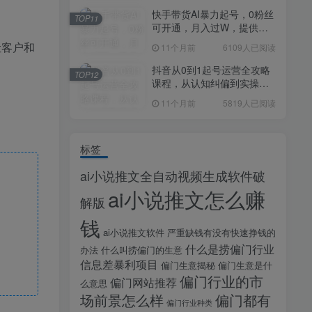
快手带货AI暴力起号，0粉丝
TOP11
可开通，月入过W，提供账
号就行，适合普通人的懒人
让客户和
11个月前
6109人已阅读
项目【揭秘】
抖音从0到1起号运营全攻略
TOP12
课程，从认知纠偏到实操落
地，高效起号变现
11个月前
5819人已阅读
标签
ai小说推文全自动视频生成软件破
ai小说推文怎么赚
解版
钱
ai小说推文软件
严重缺钱有没有快速挣钱的
什么是捞偏门行业
办法
什么叫捞偏门的生意
信息差暴利项目
偏门生意揭秘
偏门生意是什
偏门行业的市
偏门网站推荐
么意思
场前景怎么样
偏门都有
偏门行业种类