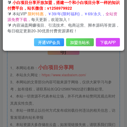
🔰
小白项目分享开放加盟，搭建一个和小白项目分享一样的知识
付费平台，站长微信：v1258979922
支付宝搜索“消费券”进入，再搜索“高德打车”领5+3元打车券-
🔰 本站VIP
限时特惠，
￥39/年(限时福利)，￥69/永久，
全站资
>支付宝首页“出行”进入，打车的地图下方领5+3元打车券->
源免费下载，
每天更新，欢迎加入！
🔰 内容涵盖网赚项目、引流技术、电商运营、脚本源码等资源，
出行券和打车券可以叠加使用
每日稳定更新20-30优质付费资源课程！
©
版权声明
开通VIP会员
加盟当站长
下载APP
文章版权声
明
小白项目分享网
1、本网站名称：
2、本站永久网址：
https://www.xiaobaixm.com/
3、本网站的文章部分内容可能来源于网络，仅供大家学习与参
考，如有侵权，请联系站长QQ1258979922进行删除处理。
4、本站一切资源不代表本站立场，并不代表本站赞同其观点和对
其真实性负责。
5、本站一律禁止以任何方式发布或转载任何违法的相关信息，访
客发现请向站长举报
6、本站资源大多存储在云盘，如发现链接失效，请联系我们我们