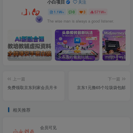
小白项目
关注
1.1W+
0
3
571W+
The wise man is always a good listener.
育儿教学教培新玩法，AI生成教学视频，市场大，操作简单，变现天花板非常高
头条搬砖最新玩法，文章+视频用AI全搞定，一天5张+不是问题，每天只需10分钟
上一篇
下一篇
免费领取京东到家会员月卡
京东1元撸65个垃圾袋包邮
相关推荐
会员可见