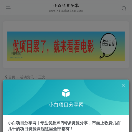
首页
活动资讯
正文
高德打车各领2张5+3元打车券
小白项目
小白项目分享网
关注
私信
2年前发布
0
895
13
小白项目分享网 | 专注优质VIP网课资源分享，市面上收费几百
几千的项目资源课程这里全部都有！