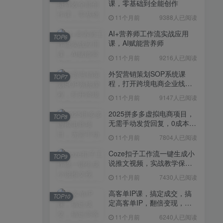
课，零基础到全能创作
11个月前
7430人已阅读
11个月前
9388人已阅读
高客单IP课，搞定成交，搞
TOP10
定高客单IP，翻倍变现，轻
AI+营养师工作流实战应用
TOP6
松卖爆，不销而销
课，AI赋能营养师
11个月前
6240人已阅读
11个月前
9216人已阅读
快手带货AI暴力起号，0粉丝
TOP11
可开通，月入过W，提供账
外贸营销策划SOP系统课
TOP7
号就行，适合普通人的懒人
程，打开跨境电商企业线上
11个月前
6109人已阅读
项目【揭秘】
营销任督二脉
11个月前
9147人已阅读
抖音从0到1起号运营全攻略
TOP12
课程，从认知纠偏到实操落
2025拼多多虚拟电商项目，
TOP8
地，高效起号变现
无需手动发货回复，0成本，
11个月前
5819人已阅读
轻松月入1-5W【揭秘】
11个月前
7804人已阅读
Coze扣子工作流一键生成小
TOP9
说推文视频，实战教学保姆
级教程
11个月前
7430人已阅读
高客单IP课，搞定成交，搞
TOP10
定高客单IP，翻倍变现，轻
松卖爆，不销而销
11个月前
6240人已阅读