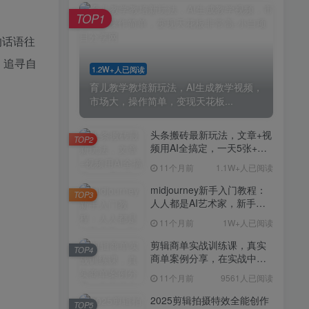
剪辑商单实战训练课，真实
TOP4
TOP1
商单案例分享，在实战中练
会剪辑
11个月前
9561人已阅读
的话语往
2025剪辑拍摄特效全能创作
，追寻自
TOP5
1.2W+人已阅读
课，零基础到全能创作
育儿教学教培新玩法，AI生成教学视频，
11个月前
9388人已阅读
市场大，操作简单，变现天花板...
AI+营养师工作流实战应用
TOP6
课，AI赋能营养师
头条搬砖最新玩法，文章+视
TOP2
频用AI全搞定，一天5张+不
11个月前
9216人已阅读
是问题，每天只需10分钟
11个月前
1.1W+人已阅读
外贸营销策划SOP系统课
TOP7
程，打开跨境电商企业线上
midjourney新手入门教程：
TOP3
营销任督二脉
人人都是AI艺术家，新手小
11个月前
9147人已阅读
白也能变身艺术大师
11个月前
1W+人已阅读
2025拼多多虚拟电商项目，
TOP8
无需手动发货回复，0成本，
剪辑商单实战训练课，真实
TOP4
轻松月入1-5W【揭秘】
商单案例分享，在实战中练
11个月前
7804人已阅读
会剪辑
11个月前
9561人已阅读
Coze扣子工作流一键生成小
TOP9
说推文视频，实战教学保姆
2025剪辑拍摄特效全能创作
TOP5
级教程