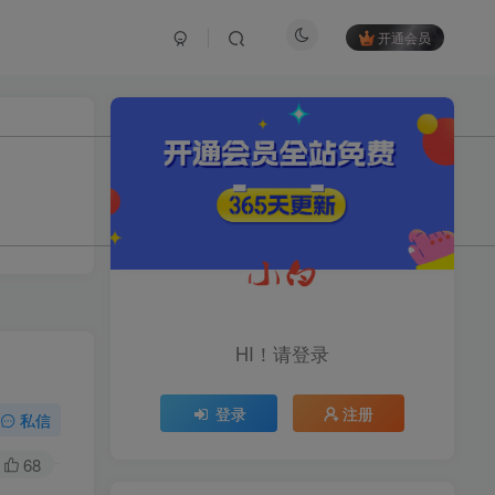
开通会员
TOP1
1.2W+人已阅读
育儿教学教培新玩法，AI生成教学视频，
市场大，操作简单，变现天花板...
头条搬砖最新玩法，文章+视
TOP2
频用AI全搞定，一天5张+不
HI！请登录
是问题，每天只需10分钟
11个月前
1.1W+人已阅读
登录
注册
midjourney新手入门教程：
私信
TOP3
人人都是AI艺术家，新手小
白也能变身艺术大师
68
11个月前
1W+人已阅读