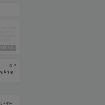
midjourney新手入门教程：人人都是AI艺术家，新手小白也能变身艺术大师
剪辑商单实战训练课，真实商单案例分享，在实战中练会剪辑
2025剪辑拍摄特效全能创作课，零基础到全能创作
下一篇
创业秘籍？
哪里打开