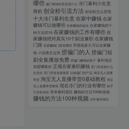
哪些
冷门暴利小生意
偏门领域的意思是什么
创业粉引流方法
商机
创业粉怎么变现
十大冷门暴利生意
在家中赚钱
在家
赚钱可以做哪些
在家赚钱的十
在家赚钱的副业
在家赚钱的工作有哪些
在
种方法2016
家赚钱绝对真实10个副业兼职
在家赚钱
门路
学插画多久可以在家赚
在家赚钱门路有哪些
捞偏门的人
捞偏门短
钱
小说推文运营
剧全集播放免费
暴利项目
捞偏门赚钱的路子
正规在家兼职赚钱
加盟哪家好
歪门邪道做什么
生意好
歪门邪道发家致富
比较偏门的产品
淘宝无人直播
淘宝无人直播带货0基础教程
带货
淘宝
现在冷门的行业有哪些
无人直播带货教程
知乎
简单暴利项目
赚钱的方法100种游戏
引流创业粉
赚钱的方法100种视频
过年暴利项目