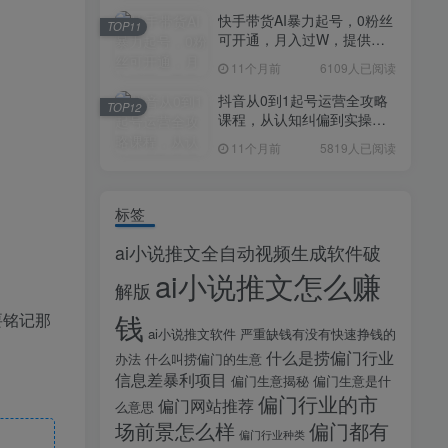
快手带货AI暴力起号，0粉丝
TOP11
可开通，月入过W，提供账
号就行，适合普通人的懒人
11个月前
6109人已阅读
项目【揭秘】
抖音从0到1起号运营全攻略
TOP12
课程，从认知纠偏到实操落
地，高效起号变现
11个月前
5819人已阅读
标签
ai小说推文全自动视频生成软件破
ai小说推文怎么赚
解版
钱
要铭记那
ai小说推文软件
严重缺钱有没有快速挣钱的
什么是捞偏门行业
办法
什么叫捞偏门的生意
信息差暴利项目
偏门生意揭秘
偏门生意是什
偏门行业的市
偏门网站推荐
么意思
场前景怎么样
偏门都有
偏门行业种类