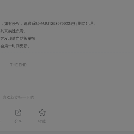
有侵权，请联系站长QQ1258979922进行删除处理。
对其真实性负责。
访客发现请向站长举报
们会第一时间更新。
THE END
喜欢就支持一下吧
8
分享
收藏