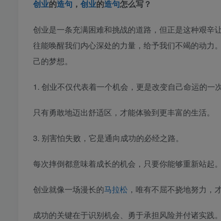
创业
的
造句
，
创业
的
造句
怎么写？
创业是一条充满困难和挑战的道路，但正是这种艰辛
往能唤醒我们内心深处的力量，给予我们不竭的动力。
己的梦想。
1. 创业不仅代表着一个机会，更是改变自己命运的一
只有勇敢地迈出舒适区，才能体验到更丰富的生活。
3. 别害怕失败，它是通向成功的必经之路。
每次摔倒都意味着成长的机会，只要你能够重新站起
创业就像一场漫长的
马拉松
，唯有不屈不挠地努力，
成功的关键在于识别机会、勇于承担风险并付诸实践