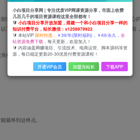
小白项目分享网 | 专注优质VIP网课资源分享，市面上收费
几百几千的项目资源课程这里全部都有！
让创业者能够实现自己的梦想。在遭遇挫折与困扰时，鼓舞人心
🔰
小白项目分享开放加盟，搭建一个和小白项目分享一样的
以下是20句激励人心的创业名言，让我们坚定信心，勇往直前
知识付费平台，站长微信：v1258979922
🔰 本站VIP
限时特惠，
￥39/年(限时福利)，￥69/永久，
全
站资源免费下载，
每天更新，欢迎加入！
🔰 内容涵盖网赚项目、引流技术、电商运营、脚本源码等资
源，每日稳定更新20-30优质付费资源课程！
次良机。
开通VIP会员
加盟当站长
下载APP
。
才能最终到达终点。
。