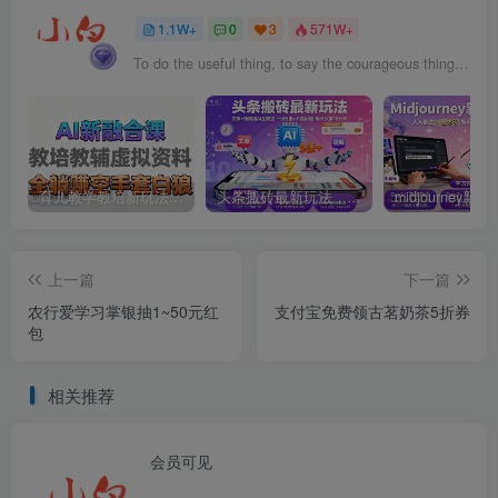
1.1W+
0
3
571W+
To do the useful thing, to say the courageous thing, to contemplate the beautiful thing: that’s enough for one man’s life.
育儿教学教培新玩法，AI生成教学视频，市场大，操作简单，变现天花板非常高
头条搬砖最新玩法，文章+视频用AI全搞定，一天5张+不是问题，每天只需10分钟
上一篇
下一篇
农行爱学习掌银抽1~50元红
支付宝免费领古茗奶茶5折券
包
相关推荐
会员可见