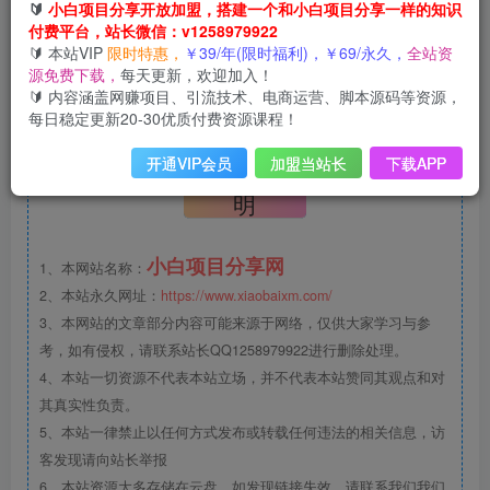
🔰
小白项目分享开放加盟，搭建一个和小白项目分享一样的知识
付费平台，站长微信：v1258979922
支付宝APP扫码->直接领取，在支付宝卡包中查看->点单带
🔰 本站VIP
限时特惠，
￥39/年(限时福利)，￥69/永久，
全站资
有“新品”标签的奶茶满13元可用
源免费下载，
每天更新，欢迎加入！
🔰 内容涵盖网赚项目、引流技术、电商运营、脚本源码等资源，
每日稳定更新20-30优质付费资源课程！
©
版权声明
开通VIP会员
加盟当站长
下载APP
文章版权声
明
小白项目分享网
1、本网站名称：
2、本站永久网址：
https://www.xiaobaixm.com/
3、本网站的文章部分内容可能来源于网络，仅供大家学习与参
考，如有侵权，请联系站长QQ1258979922进行删除处理。
4、本站一切资源不代表本站立场，并不代表本站赞同其观点和对
其真实性负责。
5、本站一律禁止以任何方式发布或转载任何违法的相关信息，访
客发现请向站长举报
6、本站资源大多存储在云盘，如发现链接失效，请联系我们我们