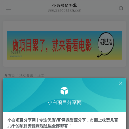
首页
活动资讯
正文
支付宝免费领古茗奶茶5折券
小白项目
小白项目分享网
关注
私信
2年前发布
0
155
49
小白项目分享网 | 专注优质VIP网课资源分享，市面上收费几百
几千的项目资源课程这里全部都有！