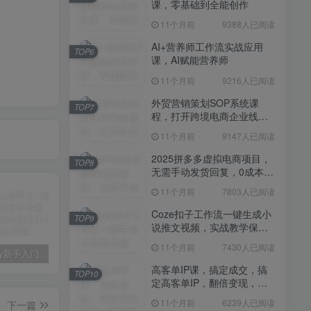
课，零基础到全能创作
11个月前
7430人已阅读
11个月前
9388人已阅读
高客单IP课，搞定成交，搞
TOP10
定高客单IP，翻倍变现，轻
AI+营养师工作流实战应用
TOP6
松卖爆，不销而销
课，AI赋能营养师
11个月前
6239人已阅读
11个月前
9216人已阅读
快手带货AI暴力起号，0粉丝
TOP11
可开通，月入过W，提供账
外贸营销策划SOP系统课
TOP7
号就行，适合普通人的懒人
程，打开跨境电商企业线上
11个月前
6109人已阅读
项目【揭秘】
营销任督二脉
11个月前
9147人已阅读
抖音从0到1起号运营全攻略
TOP12
课程，从认知纠偏到实操落
2025拼多多虚拟电商项目，
TOP8
地，高效起号变现
无需手动发货回复，0成本，
11个月前
5819人已阅读
轻松月入1-5W【揭秘】
11个月前
7803人已阅读
Coze扣子工作流一键生成小
TOP9
说推文视频，实战教学保姆
级教程
11个月前
7430人已阅读
midjourney新手入门教程：人人都是AI艺术家，新手小白也能变身艺术大师
剪辑商单实战训练课，真实商单案例分享，在实战中练会剪辑
2025剪辑拍摄特效全能创作课，零基础到全能创作
高客单IP课，搞定成交，搞
TOP10
定高客单IP，翻倍变现，轻
松卖爆，不销而销
11个月前
6239人已阅读
下一篇