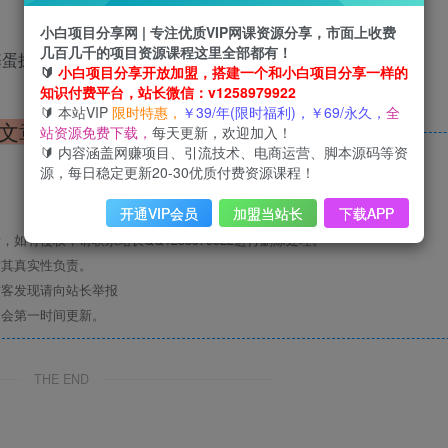
小白项目分享网 | 专注优质VIP网课资源分享，市面上收费
几百几千的项目资源课程这里全部都有！
德基蛋挞、麦当劳奥旋风、CoCo10元券、元祖西点卷
🔰
小白项目分享开放加盟，搭建一个和小白项目分享一样的
知识付费平台，站长微信：v1258979922
🔰 本站VIP
限时特惠，
￥39/年(限时福利)，￥69/永久，
全
文章版权声明
站资源免费下载，
每天更新，欢迎加入！
🔰 内容涵盖网赚项目、引流技术、电商运营、脚本源码等资
源，每日稳定更新20-30优质付费资源课程！
开通VIP会员
加盟当站长
下载APP
有侵权，请联系站长QQ1258979922进行删除处理。
对其真实性负责。
访客发现请向站长举报
们会第一时间更新。
THE END