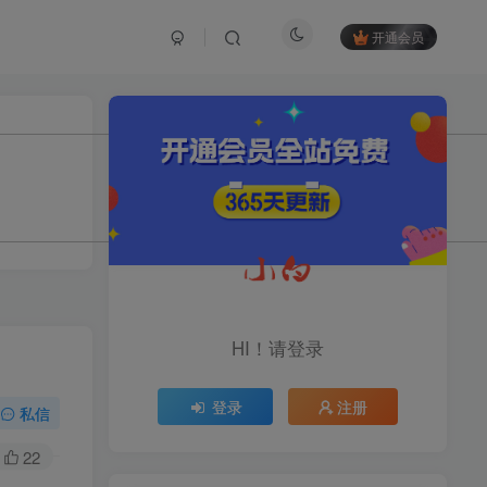
开通会员
TOP1
1.2W+人已阅读
育儿教学教培新玩法，AI生成教学视频，
市场大，操作简单，变现天花板...
头条搬砖最新玩法，文章+视
TOP2
频用AI全搞定，一天5张+不
HI！请登录
是问题，每天只需10分钟
11个月前
1.1W+人已阅读
登录
注册
midjourney新手入门教程：
私信
TOP3
人人都是AI艺术家，新手小
白也能变身艺术大师
22
11个月前
1W+人已阅读