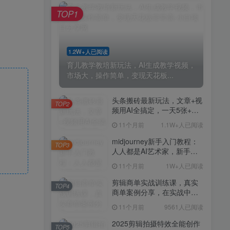
剪辑商单实战训练课，真实
TOP4
TOP1
商单案例分享，在实战中练
会剪辑
11个月前
9561人已阅读
2025剪辑拍摄特效全能创作
TOP5
1.2W+人已阅读
课，零基础到全能创作
育儿教学教培新玩法，AI生成教学视频，
11个月前
9388人已阅读
市场大，操作简单，变现天花板...
AI+营养师工作流实战应用
TOP6
课，AI赋能营养师
头条搬砖最新玩法，文章+视
TOP2
频用AI全搞定，一天5张+不
11个月前
9216人已阅读
是问题，每天只需10分钟
11个月前
1.1W+人已阅读
外贸营销策划SOP系统课
TOP7
程，打开跨境电商企业线上
midjourney新手入门教程：
TOP3
营销任督二脉
人人都是AI艺术家，新手小
11个月前
9147人已阅读
白也能变身艺术大师
11个月前
1W+人已阅读
2025拼多多虚拟电商项目，
TOP8
无需手动发货回复，0成本，
剪辑商单实战训练课，真实
TOP4
轻松月入1-5W【揭秘】
商单案例分享，在实战中练
11个月前
7803人已阅读
会剪辑
11个月前
9561人已阅读
Coze扣子工作流一键生成小
TOP9
说推文视频，实战教学保姆
2025剪辑拍摄特效全能创作
TOP5
级教程