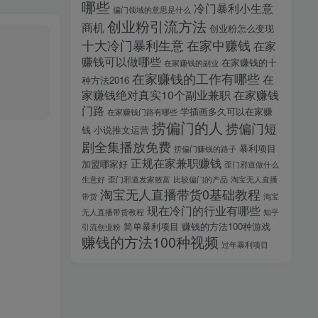
哪些
冷门暴利小生意
偏门领域的意思是什么
创业粉引流方法
商机
创业粉怎么变现
十大冷门暴利生意
在家中赚钱
在家
赚钱可以做哪些
在家赚钱的十
在家赚钱的副业
在家赚钱的工作有哪些
在
种方法2016
家赚钱绝对真实10个副业兼职
在家赚钱
门路
学插画多久可以在家赚
在家赚钱门路有哪些
捞偏门的人
捞偏门短
钱
小说推文运营
剧全集播放免费
暴利项目
捞偏门赚钱的路子
正规在家兼职赚钱
加盟哪家好
歪门邪道做什么
生意好
歪门邪道发家致富
比较偏门的产品
淘宝无人直播
淘宝无人直播带货0基础教程
带货
淘宝
现在冷门的行业有哪些
无人直播带货教程
知乎
简单暴利项目
赚钱的方法100种游戏
引流创业粉
赚钱的方法100种视频
过年暴利项目