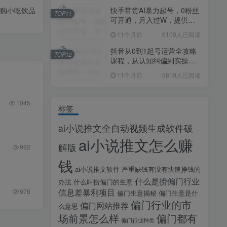
元购小吃饮品
快手带货AI暴力起号，0粉丝
TOP11
可开通，月入过W，提供账
号就行，适合普通人的懒人
11个月前
6109人已阅读
项目【揭秘】
抖音从0到1起号运营全攻略
TOP12
课程，从认知纠偏到实操落
地，高效起号变现
11个月前
5819人已阅读
1045
标签
ai小说推文全自动视频生成软件破
ai小说推文怎么赚
解版
992
钱
ai小说推文软件
严重缺钱有没有快速挣钱的
什么是捞偏门行业
办法
什么叫捞偏门的生意
信息差暴利项目
978
偏门生意揭秘
偏门生意是什
偏门行业的市
偏门网站推荐
么意思
场前景怎么样
偏门都有
偏门行业种类