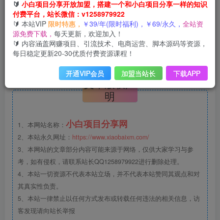
🔰
小白项目分享开放加盟，搭建一个和小白项目分享一样的知识
今天还能再抽5次
付费平台，站长微信：v1258979922
🔰 本站VIP
限时特惠，
￥39/年(限时福利)，￥69/永久，
全站资
源免费下载，
每天更新，欢迎加入！
工行APP搜索“任务中心”->38节悦己礼->简单浏览得5次机会
🔰 内容涵盖网赚项目、引流技术、电商运营、脚本源码等资源，
抽微信立减金
每日稳定更新20-30优质付费资源课程！
开通VIP会员
加盟当站长
下载APP
©
版权声明
文章版权声
明
小白项目分享网
1、本网站名称：
2、本站永久网址：
https://www.xiaobaixm.com/
3、本网站的文章部分内容可能来源于网络，仅供大家学习与参
考，如有侵权，请联系站长QQ1258979922进行删除处理。
4、本站一切资源不代表本站立场，并不代表本站赞同其观点和对
其真实性负责。
5、本站一律禁止以任何方式发布或转载任何违法的相关信息，访
客发现请向站长举报