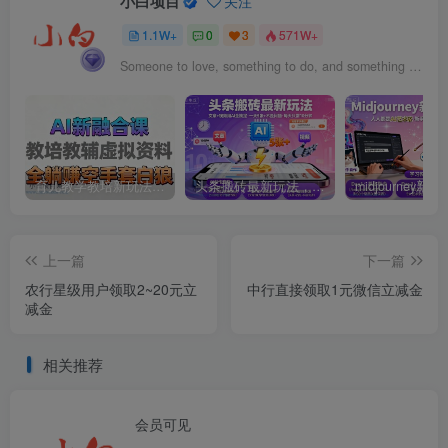
小白项目
关注
1.1W+
0
3
571W+
Someone to love, something to do, and something to hope for.
育儿教学教培新玩法，AI生成教学视频，市场大，操作简单，变现天花板非常高
头条搬砖最新玩法，文章+视频用AI全搞定，一天5张+不是问题，每天只需10分钟
上一篇
下一篇
农行星级用户领取2~20元立
中行直接领取1元微信立减金
减金
相关推荐
会员可见