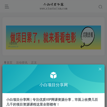
首页
活动资讯
正文
工行38节抽3.8~100元立减金
小白项目
小白项目分享网
关注
私信
2年前更新
0
521
29
小白项目分享网 | 专注优质VIP网课资源分享，市面上收费几百
几千的项目资源课程这里全部都有！