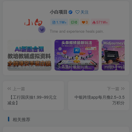
小白项目
关注
1.1W+
0
3
571W+
Time and experience heals pain.
育儿教学教培新玩法，AI生成教学视频，市场大，操作简单，变现天花板非常高
头条搬砖最新玩法，文章+视频用AI全搞定，一天5张+不是问题，每天只需10分钟
上一篇
下一篇
【工行国庆抽1.99~99元立
中银跨境app每月撸2.5~3.5
减金】
万积分
相关推荐