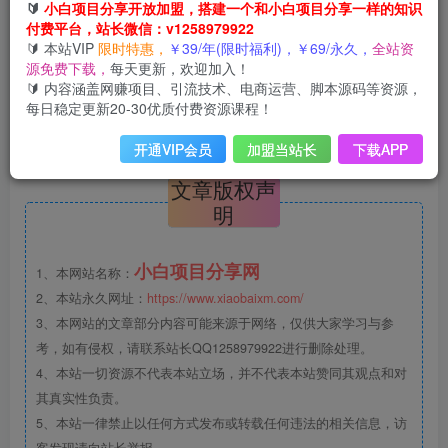
🔰
小白项目分享开放加盟，搭建一个和小白项目分享一样的知识
付费平台，站长微信：v1258979922
【工行国庆抽1.99~99元立减金】今天再去参与一次！工行
🔰 本站VIP
限时特惠，
￥39/年(限时福利)，￥69/永久，
全站资
APP搜索“任务中心”->悦享假期 乐在7中->简单浏览得5次机
源免费下载，
每天更新，欢迎加入！
🔰 内容涵盖网赚项目、引流技术、电商运营、脚本源码等资源，
会抽1.99~99元wx立减金
每日稳定更新20-30优质付费资源课程！
开通VIP会员
加盟当站长
下载APP
©
版权声明
文章版权声
明
小白项目分享网
1、本网站名称：
2、本站永久网址：
https://www.xiaobaixm.com/
3、本网站的文章部分内容可能来源于网络，仅供大家学习与参
考，如有侵权，请联系站长QQ1258979922进行删除处理。
4、本站一切资源不代表本站立场，并不代表本站赞同其观点和对
其真实性负责。
5、本站一律禁止以任何方式发布或转载任何违法的相关信息，访