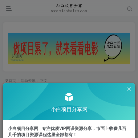
首页
活动资讯
正文
【工行国庆抽1.99~99元立减金】
小白项目
小白项目分享网
关注
私信
2年前发布
0
419
37
小白项目分享网 | 专注优质VIP网课资源分享，市面上收费几百
活动介绍
几千的项目资源课程这里全部都有！