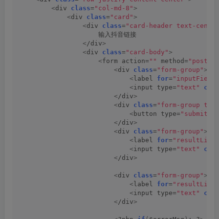
<
div 
class
=
"col-md-8"
>
<
div 
class
=
"card"
>
<
div 
class
=
"card-header text-cente
                    输入抖音链接
<
/div
>
<
div 
class
=
"card-body"
>
<
form action=
""
 method=
"post"
>
<
div 
class
=
"form-group"
>
<
label 
for
=
"inputField
<
input type=
"text"
cla
<
/div
>
<
div 
class
=
"form-group tex
<
button type=
"submit"
<
/div
>
<
div 
class
=
"form-group"
>
<
label 
for
=
"resultLink
<
input type=
"text"
cla
<
/div
>
<
div 
class
=
"form-group"
>
<
label 
for
=
"resultLink
<
input type=
"text"
cla
<
/div
>