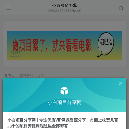
首页
源码基地
正文
抖音去水印PHP源码 非第三方接口
小白项目
小白项目分享网
关注
私信
2年前发布
0
332
54
小白项目分享网 | 专注优质VIP网课资源分享，市面上收费几百
源码介绍
几千的项目资源课程这里全部都有！