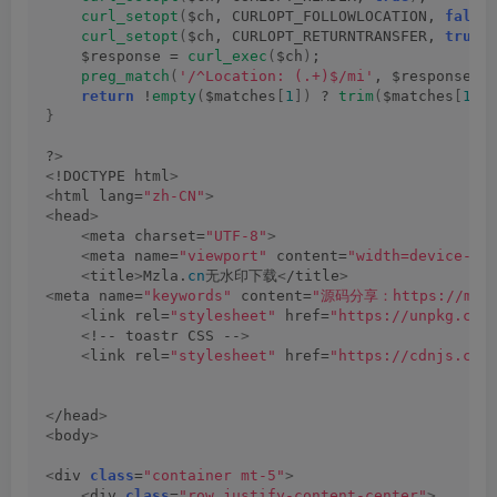
curl_setopt
(
$ch, CURLOPT_FOLLOWLOCATION, 
false
curl_setopt
(
$ch, CURLOPT_RETURNTRANSFER, 
true
)
    $response = 
curl_exec
(
$ch
)
;
preg_match
(
'/^Location: (.+)$/mi'
, $response, 
return
 !
empty
(
$matches
[
1
])
 ? 
trim
(
$matches
[
1
])
}
?
>
<
!DOCTYPE html
>
<
html lang=
"zh-CN"
>
<
head
>
<
meta charset=
"UTF-8"
>
<
meta name=
"viewport"
 content=
"width=device-wi
<
title
>
Mzla.
cn
无水印下载
<
/title
>
<
meta name=
"keywords"
 content=
"源码分享：https://mzla
<
link rel=
"stylesheet"
 href=
"https://unpkg.com
<
!-- toastr CSS --
>
<
link rel=
"stylesheet"
 href=
"https://cdnjs.clo
<
/head
>
<
body
>
<
div 
class
=
"container mt-5"
>
<
div 
class
=
"row justify-content-center"
>