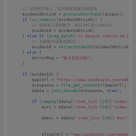
 // 处理用户输入，尝试获取视频ID或链接
    $videoIdOrLink = 
processUserInput
(
$input
)
;
if
(
is_numeric
(
$videoIdOrLink
))
{
 // 如果输入是纯数字，则认为它是videoId
        $videoId = $videoIdOrLink;
}
else
if
(
preg_match
(
'/v.douyin.com/[a-zA-Z0-
 // 从链接中提取视频ID
        $videoId = 
extractVideoId
(
$videoIdOrLink
)
;
}
else
{
        $errorMsg = 
"输入无法识别"
;
}
if
(
$videoId
)
{
        $apiUrl = 
"https://www.iesdouyin.com/web/a
        $response = 
file_get_contents
(
$apiUrl
)
;
        $data = 
json_decode
(
$response, 
true
)
;
if
(
!
empty
(
$data
[
'item_list'
][
0
][
'video'
][
            $uri = $data
[
'item_list'
][
0
][
'video'
][
            $desc = $data
[
'item_list'
][
0
][
'desc'
]
;
            $finalUrl = 
"www.iesdouyin.com/aweme/v