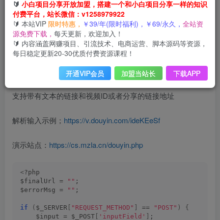
🔰
小白项目分享开放加盟，搭建一个和小白项目分享一样的知识
付费平台，站长微信：v1258979922
🔰 本站VIP
限时特惠，
￥39/年(限时福利)，￥69/永久，
全站资
视频解析接口来自官方抖音视频接口！非第三方接口！上传
源免费下载，
每天更新，欢迎加入！
🔰 内容涵盖网赚项目、引流技术、电商运营、脚本源码等资源，
PHP环境中即可运行！支持上传二级目录访问！
每日稳定更新20-30优质付费资源课程！
源码全部开源
开通VIP会员
加盟当站长
下载APP
支持带有文本的链接和视频ID或者分享的链接地址
解析输入示例；
https://v.douyin.com/ideKEeSf
演示站点：
https://cs.mzla.cn/douyin.php
<
?php
$finalUrl = 
""
;
$errorMsg = 
""
;
if
(
$_SERVER
[
"REQUEST_METHOD"
]
 == 
"POST"
)
{
    $input = $_POST
[
'inputField'
]
;