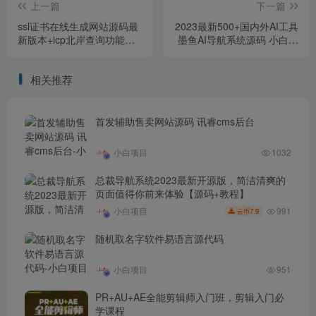
上一篇
下一篇
ssl证书在线生成网站源码最
2023最新500+国内外AI工具
新版本+icp北岸查询功能模
墨鱼AI导航系统源码 小白也
块
能即拿即用(源码+教程)
相关推荐
首发辅助售卖网站源码 讯睿cms后台
小白项目
1032
总裁导航系统2023最新开源版，简洁清爽的
页面值得你前来体验【源码+教程】
991
小白项目
7.9
云币
随机取名字软件易语言源代码
小白项目
951
PR+AU+AE全能剪辑师入门班，剪辑入门必
学课程