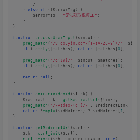
}
}
else
if
(
!$errorMsg
)
{
        $errorMsg = 
"无法获取视频ID"
;
}
}
function
processUserInput
(
$input
)
{
preg_match
(
'/v.douyin.com/[a-zA-Z0-9]+/'
, $inp
if
(
!
empty
(
$matches
))
return
 $matches
[
0
]
;
preg_match
(
'/d{19}/'
, $input, $matches
)
;
if
(
!
empty
(
$matches
))
return
 $matches
[
0
]
;
return
null
;
}
function
extractVideoId
(
$link
)
{
    $redirectLink = 
getRedirectUrl
(
$link
)
;
preg_match
(
'//video/(d+)//'
, $redirectLink, $i
return
 !
empty
(
$idMatches
)
 ? $idMatches
[
1
]
:
nu
}
function
getRedirectUrl
(
$url
)
{
    $ch = 
curl_init
(
$url
)
;
curl_setopt
(
$ch, CURLOPT_HEADER, 
true
)
;