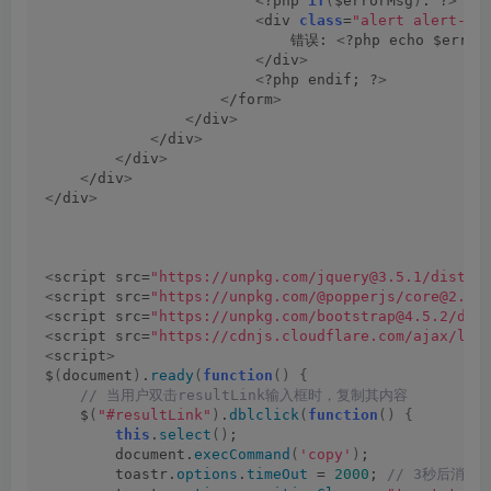
<
?php 
if
(
$errorMsg
)
: ?
>
<
div 
class
=
"alert alert-da
                            错误: 
<
?php echo $error
<
/div
>
<
?php endif; ?
>
<
/form
>
<
/div
>
<
/div
>
<
/div
>
<
/div
>
<
/div
>
<
script src=
"https://unpkg.com/jquery@3.5.1/dist/j
<
script src=
"https://unpkg.com/@popperjs/core@2.9.
<
script src=
"https://unpkg.com/bootstrap@4.5.2/dis
<
script src=
"https://cdnjs.cloudflare.com/ajax/lib
<
script
>
$
(
document
)
.
ready
(
function
()
{
 // 当用户双击resultLink输入框时，复制其内容
    $
(
"#resultLink"
)
.
dblclick
(
function
()
{
this
.
select
()
;
        document.
execCommand
(
'copy'
)
;
        toastr.
options
.
timeOut
 = 
2000
;
 // 3秒后消失