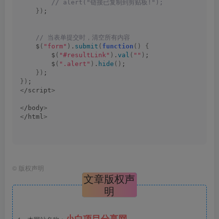
 // alert("链接已复制到剪贴板!");
})
;
 // 当表单提交时，清空所有内容
    $
(
"form"
)
.
submit
(
function
()
{
        $
(
"#resultLink"
)
.
val
(
""
)
;
        $
(
".alert"
)
.
hide
()
;
})
;
})
;
<
/script
>
<
/body
>
<
/html
>
©
版权声明
文章版权声
明
小白项目分享网