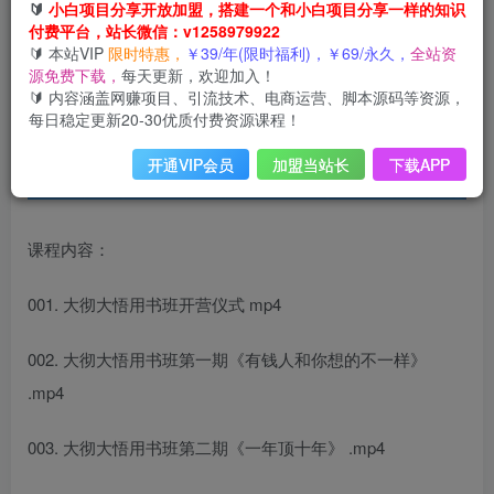
🔰
小白项目分享开放加盟，搭建一个和小白项目分享一样的知识
付费平台，站长微信：v1258979922
🔰 本站VIP
限时特惠，
￥39/年(限时福利)，￥69/永久，
全站资
源免费下载，
每天更新，欢迎加入！
🔰 内容涵盖网赚项目、引流技术、电商运营、脚本源码等资源，
每日稳定更新20-30优质付费资源课程！
开通VIP会员
加盟当站长
下载APP
课程内容：
001. 大彻大悟用书班开营仪式 mp4
002. 大彻大悟用书班第一期《有钱人和你想的不一样》
.mp4
003. 大彻大悟用书班第二期《一年顶十年》 .mp4