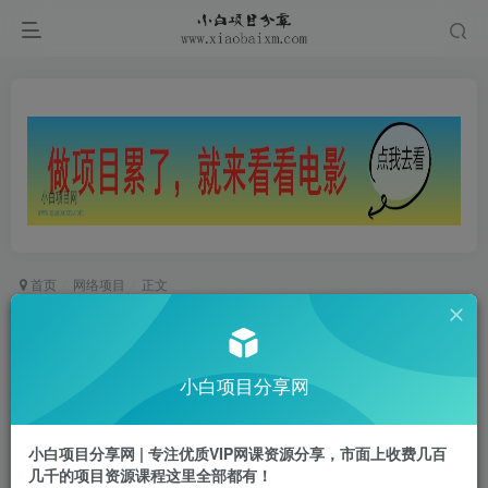
首页
网络项目
正文
大彻大悟用书班，价值几W的课，一起学12本好
书，让你财富增长10倍
小白项目分享网
小白项目
关注
私信
2年前发布
小白项目分享网 | 专注优质VIP网课资源分享，市面上收费几百
0
603
10
几千的项目资源课程这里全部都有！