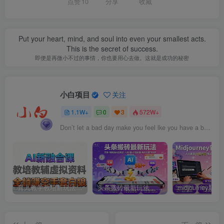
点赞
10
分享
收藏
Put your heart, mind, and soul into even your smallest acts.
This is the secret of success.
即便是再微小不过的事情，你也要用心去做。这就是成功的秘密
小白项目
关注
1.1W+
0
3
572W+
Don’t let a bad day make you feel lke you have a bad lfe.
育儿教学教培新玩法，AI生成教学视频，市场大，操作简单，变现天花板非常高
头条搬砖最新玩法，文章+视频用AI全搞定，一天5张+不是问题，每天只需10分钟