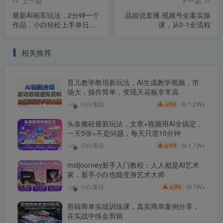
上一篇
下一篇
最新AI画车玩法，2分钟一个
晶姐说直播·视频号全案实操
作品，小白轻松上手单日收
课，从0-1全流程
入200+
相关推荐
育儿教学教培新玩法，AI生成教学视频，市
场大，操作简单，变现天花板非常高
1.2W+
小白项目
3
云币
头条搬砖最新玩法，文章+视频用AI全搞定，
一天5张+不是问题，每天只需10分钟
1.1W+
小白项目
3
云币
midjourney新手入门教程：人人都是AI艺术
家，新手小白也能变身艺术大师
1W+
小白项目
3
云币
剪辑商单实战训练课，真实商单案例分享，
在实战中练会剪辑