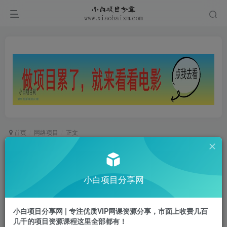
首页
网络项目
正文
私域引流获客神器，全自动引流玩法日引 500+精
准粉 加爆你的微信【揭秘】
小白项目分享网
小白项目
关注
私信
2年前发布
小白项目分享网 | 专注优质VIP网课资源分享，市面上收费几百
0
114
25
几千的项目资源课程这里全部都有！