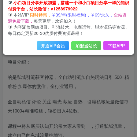
🔰
小白项目分享开放加盟，搭建一个和小白项目分享一样的知识
付费平台，站长微信：v1258979922
🔰 本站VIP
限时特惠，
￥39/年(限时福利)，￥69/永久，
全站资
源免费下载，
每天更新，欢迎加入！
🔰 内容涵盖网赚项目、引流技术、电商运营、脚本源码等资源，
每日稳定更新20-30优质付费资源课程！
开通VIP会员
加盟当站长
下载APP
项目介绍：
的是私域引流获客神器，全自动引流加自热玩法日引 500+精
准粉 加爆你的微信，全行业通用，
全自动私信 评论 关注 曝光 截流 自热，引爆私域流量微信每
天1000+精准粉丝，轻松日入4位数。
课程中将从底层认知开始带大家从零到一，打通私域流量，
建立自己的私域流量护城河。