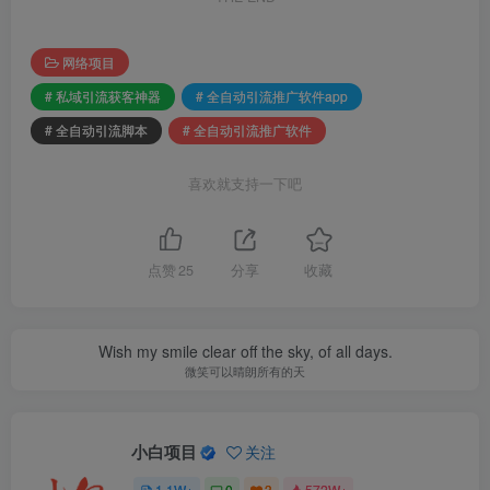
网络项目
# 私域引流获客神器
# 全自动引流推广软件app
# 全自动引流脚本
# 全自动引流推广软件
喜欢就支持一下吧
点赞
25
分享
收藏
Wish my smile clear off the sky, of all days.
微笑可以晴朗所有的天
小白项目
关注
1.1W+
0
3
572W+