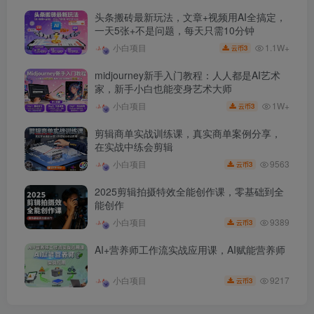
头条搬砖最新玩法，文章+视频用AI全搞定，
一天5张+不是问题，每天只需10分钟
1.1W+
小白项目
3
云币
midjourney新手入门教程：人人都是AI艺术
家，新手小白也能变身艺术大师
1W+
小白项目
3
云币
剪辑商单实战训练课，真实商单案例分享，
在实战中练会剪辑
9563
小白项目
3
云币
2025剪辑拍摄特效全能创作课，零基础到全
能创作
9389
小白项目
3
云币
AI+营养师工作流实战应用课，AI赋能营养师
9217
小白项目
3
云币