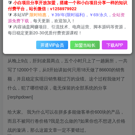
🔰
小白项目分享开放加盟，搭建一个和小白项目分享一样的知识
付费平台，站长微信：v1258979922
🔰 本站VIP
限时特惠，
￥39/年(限时福利)，￥69/永久，
全站资
源免费下载，
每天更新，欢迎加入！
🔰 内容涵盖网赚项目、引流技术、电商运营、脚本源码等资源，
每日稳定更新20-30优质付费资源课程！
开通VIP会员
加盟当站长
下载APP
前言
从晚上9点，肝到凌晨两点，五个小时只上了一趟厕所，一共
写了12000个字，从0开始讲如何只用18天做了86600的销售
额，并且稳定实现日销售额过万的业绩。这个过程我做对了
什么，犯了哪些错误，毫无保留的全部系统的分享
[/erphpdown]
给大家。 我为什么可以在拼多多能做客单价600块的产品，
而且不被同行卷价格?我是怎么做的?如果你也不想进入价格
战的漩涡，那么这篇文章一定不要错过。