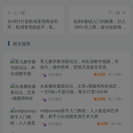
上一篇
下一篇
从0到1打造私域变现商业闭
短剧0基础入门到精通，日入
环，私域变现操盘手，私域
300+无上限，超火短剧项目
IP打造
教程及详细攻略
相关推荐
育儿教学教培新玩法，AI生成教学视频，市
场大，操作简单，变现天花板非常高
1.2W+
小白项目
3
云币
头条搬砖最新玩法，文章+视频用AI全搞定，
一天5张+不是问题，每天只需10分钟
1.1W+
小白项目
3
云币
midjourney新手入门教程：人人都是AI艺术
家，新手小白也能变身艺术大师
1W+
小白项目
3
云币