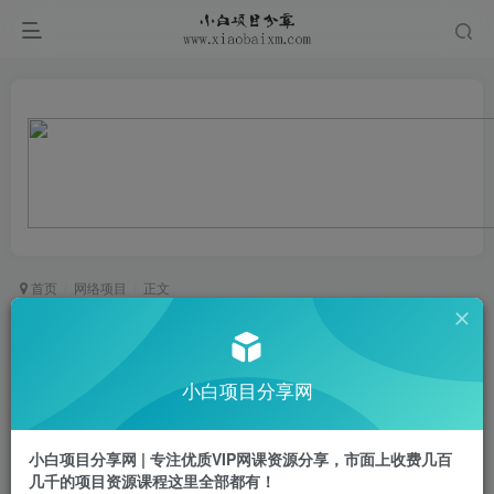
首页
网络项目
正文
某付费文章：从0开始做拼多多18天收入86600
元，客单价600块稳定日销过万，我都做对了什
小白项目分享网
么?
小白项目
关注
私信
小白项目分享网 | 专注优质VIP网课资源分享，市面上收费几百
2年前发布
几千的项目资源课程这里全部都有！
0
572
25