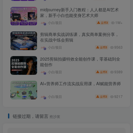
midjourney新手入门教程：人人都是AI艺术
家，新手小白也能变身艺术大师
1W+
小白项目
3
云币
剪辑商单实战训练课，真实商单案例分享，
在实战中练会剪辑
9563
小白项目
3
云币
2025剪辑拍摄特效全能创作课，零基础到全
能创作
9389
小白项目
3
云币
AI+营养师工作流实战应用课，AI赋能营养师
9217
小白项目
3
云币
链接过期，请留言
抢沙发