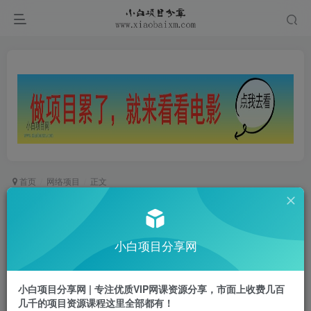
首页
网络项目
正文
Ai烟花盛火秀玩法，1条视频点赞50万，单日变现
1000+
小白项目分享网
小白项目
关注
私信
2年前发布
小白项目分享网 | 专注优质VIP网课资源分享，市面上收费几百
0
604
72
几千的项目资源课程这里全部都有！