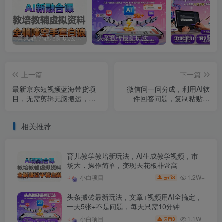
育儿教学教培新玩法，AI生成教学视频，市场大，操作简单，变现天花板非常高
头条搬砖最新玩法，文章+视频用AI全搞定，一天5张+不是问题，每天只需10分钟
上一篇
下一篇
最新京东短视频蓝海带货项
微信问一问分成，利用AI软
目，无需剪辑无脑搬运，一
件回答问题，复制粘贴就
键过原创，有手就能
行，单号5600+
相关推荐
育儿教学教培新玩法，AI生成教学视频，市
场大，操作简单，变现天花板非常高
1.2W+
小白项目
3
云币
头条搬砖最新玩法，文章+视频用AI全搞定，
一天5张+不是问题，每天只需10分钟
1.1W+
小白项目
3
云币