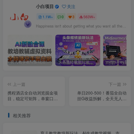
小白项目
关注
1.1W+
0
3
563W+
Happiness isn't about getting what you want all the time, it's about loving what you have.
育儿教学教培新玩法，AI生成教学视频，市场大，操作简单，变现天花板非常高
头条搬砖最新玩法，文章+视频用AI全搞定，一天5张+不是问题，每天只需10分钟
上一篇
下一篇
携程酒店全自动浏览掘金项
单日200-500！番茄全自动
目，稳定可矩阵，单窗口收
挂G收益拆解，全天无人值
益40+【揭秘】
守，矩阵操作收益翻倍【揭
秘】
相关推荐
育儿教学教培新玩法，AI生成教学视频，市