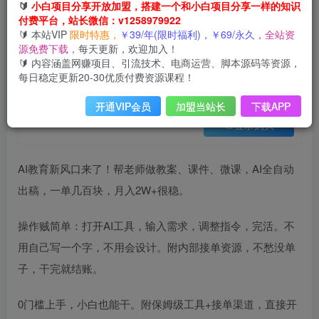
会员免费
🔰
小白项目分享开放加盟，搭建一个和小白项目分享一样的知识
已售 21
付费平台，站长微信：v1258979922
2026 AI教育爆单！全程靠AI做单，月入2W+，附接单资源【揭秘】
🔰 本站VIP
限时特惠，
￥39/年(限时福利)，￥69/永久，
全站资
此内容为会员免费，请付费后查看
源免费下载，
每天更新，欢迎加入！
3
🔰 内容涵盖网赚项目、引流技术、电商运营、脚本源码等资源，
12
云币
云币
每日稳定更新20-30优质付费资源课程！
免费
免费
年VIP
终身VIP会员
开通VIP会员
加盟当站长
下载APP
登录购买
AI教育新风口来了！帮老师做教案、课件、微课，AI全自动
出稿，一单几百块，月入2W+很稳。
操作贼简单：打开AI工具，输入需求，调整指令，完活。不
用自己写一个字，不用会设计。附内部接单资源，不愁没单
子，干完就结账。
0门槛上手，小白也能干。附保姆级工具+接单渠道，直接开