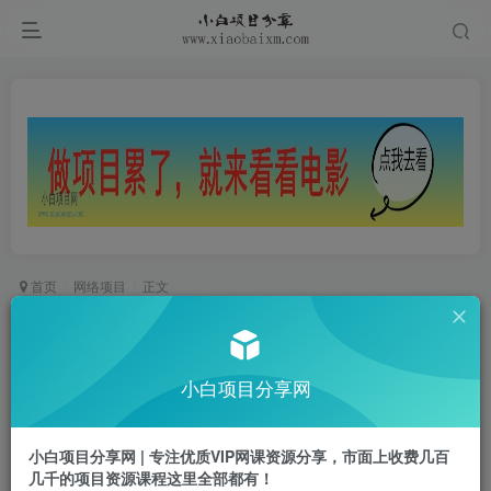
首页
网络项目
正文
2026 AI教育爆单！全程靠AI做单，月入2W+，附
接单资源【揭秘】
小白项目分享网
小白项目
关注
私信
29天前更新
小白项目分享网 | 专注优质VIP网课资源分享，市面上收费几百
0
306
62
几千的项目资源课程这里全部都有！