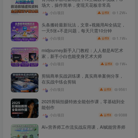
场大，操作简单，变现天花板非常高
1.2W+
小白项目
3
云币
头条搬砖最新玩法，文章+视频用AI全搞定，
一天5张+不是问题，每天只需10分钟
1.1W+
小白项目
3
云币
midjourney新手入门教程：人人都是AI艺术
家，新手小白也能变身艺术大师
1W+
小白项目
3
云币
剪辑商单实战训练课，真实商单案例分享，
在实战中练会剪辑
9561
小白项目
3
云币
2025剪辑拍摄特效全能创作课，零基础到全
能创作
9388
小白项目
3
云币
AI+营养师工作流实战应用课，AI赋能营养师