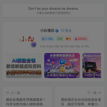
Don’t let your dreams be dreams.
不要让你的梦想只是想想而已
小白项目
关注
1.1W+
0
3
563W+
Live every day as the last day of life.
育儿教学教培新玩法，AI生成教学视频，市场大，操作简单，变现天花板非常高
头条搬砖最新玩法，文章+视频用AI全搞定，一天5张+不是问题，每天只需10分钟
上一篇
下一篇
爆款短视频常用视频素材！
携程酒店全自动浏览掘金项
抖音治愈伤感人物情感视频
目，稳定可矩阵，单窗口收