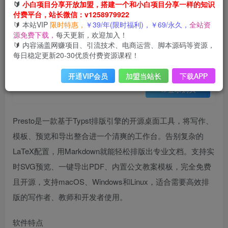
会员免费
🔰
小白项目分享开放加盟，搭建一个和小白项目分享一样的知识
已售 12
付费平台，站长微信：v1258979922
只需导入Markdown内容，实时预览一键导出专业PDF！轻松解决AI生成内容排版问题Presto
🔰 本站VIP
限时特惠，
￥39/年(限时福利)，￥69/永久，
全站资
此内容为会员免费，请付费后查看
源免费下载，
每天更新，欢迎加入！
3
🔰 内容涵盖网赚项目、引流技术、电商运营、脚本源码等资源，
12
云币
云币
每日稳定更新20-30优质付费资源课程！
免费
免费
年VIP
终身VIP会员
开通VIP会员
加盟当站长
下载APP
登录购买
Presto是一款基于Typst排版引擎的开源桌面工具，将写作、
模板、预览和导出整合进一个清爽的工作台。告别复杂的
LaTeX配置，用Markdown就能轻松排版出专业文档。支持实
时SVG预览、一键导出PDF、内置公文教案模板，完全免费
且开源，支持macOS、Windows和Linux，适合需要高效排
版的写作者、教师和开发者使用。
软件特点