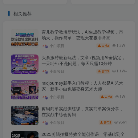
素材，400款合集，无声无
益40+【揭秘】
水印，视频感氛围拉满
相关推荐
育儿教学教培新玩法，AI生成教学视频，市
场大，操作简单，变现天花板非常高
1.2W+
小白项目
3
云币
头条搬砖最新玩法，文章+视频用AI全搞定，
一天5张+不是问题，每天只需10分钟
1.1W+
小白项目
3
云币
midjourney新手入门教程：人人都是AI艺术
家，新手小白也能变身艺术大师
1W+
小白项目
3
云币
剪辑商单实战训练课，真实商单案例分享，
在实战中练会剪辑
9561
小白项目
3
云币
2025剪辑拍摄特效全能创作课，零基础到全