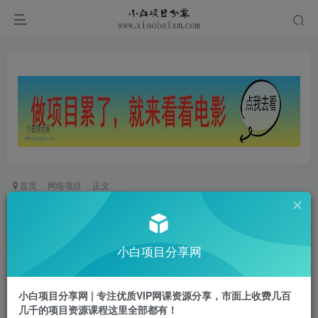
首页
网络项目
正文
只需导入Markdown内容，实时预览一键导出专业
PDF！轻松解决AI生成内容排版问题Presto
小白项目分享网
小白项目
关注
私信
28天前更新
小白项目分享网 | 专注优质VIP网课资源分享，市面上收费几百
0
316
12
几千的项目资源课程这里全部都有！