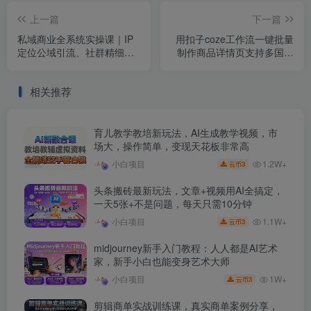
上一篇
下一篇
私域商业全系统实操课｜IP
用扣子coze工作流一键批量
定位公域引流、社群精细化
制作商品详情页支持多国语
运营、朋友圈内容打造、高
言输出，实操教学
客单成交与用户裂变完整落
相关推荐
地教程
育儿教学教培新玩法，AI生成教学视频，市
场大，操作简单，变现天花板非常高
1.2W+
小白项目
3
云币
头条搬砖最新玩法，文章+视频用AI全搞定，
一天5张+不是问题，每天只需10分钟
1.1W+
小白项目
3
云币
midjourney新手入门教程：人人都是AI艺术
家，新手小白也能变身艺术大师
1W+
小白项目
3
云币
剪辑商单实战训练课，真实商单案例分享，