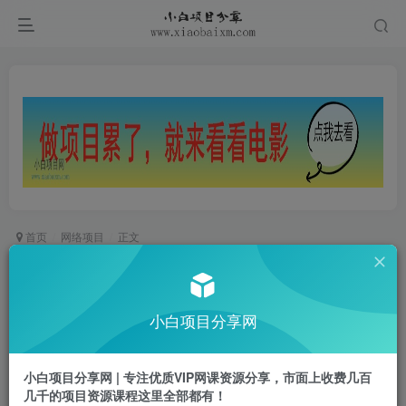
首页
网络项目
正文
零基础AI训练师实战课，吃透大模型底层逻辑，一
套提问模板搞定办公、商业、自媒体、设计、生活
小白项目分享网
全场景AI落地应用
小白项目
关注
私信
小白项目分享网 | 专注优质VIP网课资源分享，市面上收费几百
32天前更新
几千的项目资源课程这里全部都有！
0
365
15