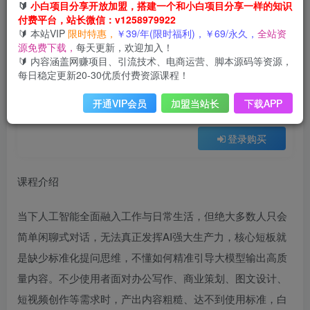
🔰
小白项目分享开放加盟，搭建一个和小白项目分享一样的知识
会员免费
付费平台，站长微信：v1258979922
已售 11
🔰 本站VIP
限时特惠，
￥39/年(限时福利)，￥69/永久，
全站资
零基础AI训练师实战课，吃透大模型底层逻辑，一套提问模板搞定办公、商业、自媒体、设计、生活全场景AI落地应用
源免费下载，
每天更新，欢迎加入！
此内容为会员免费，请付费后查看
🔰 内容涵盖网赚项目、引流技术、电商运营、脚本源码等资源，
3
每日稳定更新20-30优质付费资源课程！
12
云币
云币
开通VIP会员
加盟当站长
下载APP
免费
免费
年VIP
终身VIP会员
登录购买
课程介绍
当下人工智能全面融入工作与日常生活，但绝大多数人只会
简单闲聊式对话，无法真正发挥AI强大生产力，核心短板就
是缺少标准化提问思维，不懂如何精准引导大模型输出高质
量内容。不少使用者面对办公写作、商业策划、图文设计、
短视频创作等需求时，产出内容粗糙、达不到使用标准，白