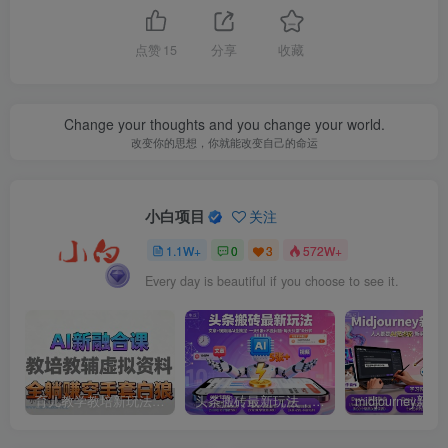
点赞
15
分享
收藏
Change your thoughts and you change your world.
改变你的思想，你就能改变自己的命运
小白项目
关注
1.1W+
0
3
572W+
Every day is beautiful if you choose to see it.
育儿教学教培新玩法，AI生成教学视频，市场大，操作简单，变现天花板非常高
头条搬砖最新玩法，文章+视频用AI全搞定，一天5张+不是问题，每天只需10分钟