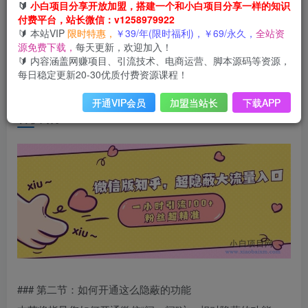
第一节：平台优势及引流效果
🔰
小白项目分享开放加盟，搭建一个和小白项目分享一样的知识
在这一部分，我们将探讨微信搜一搜的月活用户已
付费平台，站长微信：v1258979922
达11亿的庞大流量池，以及这一优势如何为电商运
🔰 本站VIP
限时特惠，
￥39/年(限时福利)，￥69/永久，
全站资
营带来巨大的引流效果。微信生态内的内容池过去
源免费下载，
每天更新，欢迎加入！
多处于割裂、分离的状态，而“问一问”功能的推
🔰 内容涵盖网赚项目、引流技术、电商运营、脚本源码等资源，
出，旨在让更好和更合适的内容、服务与用户之间
每日稳定更新20-30优质付费资源课程！
产生更精准的连接。我们将分析如何利用这一平台
优势，增加用户使用停留时长，并丰富微信生态下
开通VIP会员
加盟当站长
下载APP
的搜索内容，尤其是热点讨论和实用内容的搜索内
容供给。
### 第二节：如何开通这么隐蔽的功能