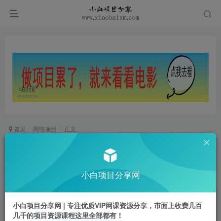
首页
网络项目
正文
微信版知乎，超隐蔽流量入口1小时引流100人，
粉丝质量超高【揭秘】
小白项目分享网
小白项目
关注
私信
2年前更新
小白项目分享网 | 专注优质VIP网课资源分享，市面上收费几百
0
263
51
几千的项目资源课程这里全部都有！