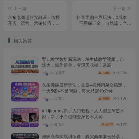
上一篇
下一篇
京东电商运营实战课，传授
抖音‮购团‬带券玩法，0成本，‮
开店、运营、营销技巧，快
用不‬保证金，‮然自‬流，当天
速上手，打造电商爆款
出单
相关推荐
育儿教学教培新玩法，AI生成教学视频，市
场大，操作简单，变现天花板非常高
1.2W+
小白项目
3
云币
头条搬砖最新玩法，文章+视频用AI全搞定，
一天5张+不是问题，每天只需10分钟
1.1W+
小白项目
3
云币
midjourney新手入门教程：人人都是AI艺术
家，新手小白也能变身艺术大师
1W+
小白项目
3
云币
剪辑商单实战训练课，真实商单案例分享，