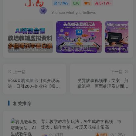
1.1W+
0
3
571W+
You see what you believe.
育儿教学教培新玩法，AI生成教学视频，市场大，操作简单，变现天花板非常高
头条搬砖最新玩法，文章+视频用AI全搞定，一天5张+不是问题，每天只需10分钟
上一篇
下一篇
Boss直聘流量卡引流变现玩
灵异故事视频课：文案、剪
法，日引200+创业粉【揭
辑流程、画面处理及封面制
秘】
作，助力创作者盈利
相关推荐
育儿教学教培新玩法，AI生成教学视频，市
场大，操作简单，变现天花板非常高
1.2W+
小白项目
3
云币