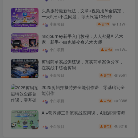
头条搬砖最新玩法，文章+视频用AI全搞定，
一天5张+不是问题，每天只需10分钟
1.1W+
小白项目
3
云币
midjourney新手入门教程：人人都是AI艺术
家，新手小白也能变身艺术大师
1W+
小白项目
3
云币
剪辑商单实战训练课，真实商单案例分享，
在实战中练会剪辑
9561
小白项目
3
云币
2025剪辑拍摄特效全能创作课，零基础到全
能创作
9388
小白项目
3
云币
AI+营养师工作流实战应用课，AI赋能营养师
9216
小白项目
3
云币