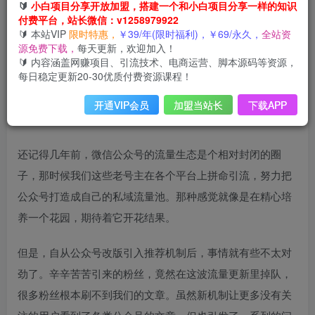
🔰
小白项目分享开放加盟，搭建一个和小白项目分享一样的知识
付费平台，站长微信：v1258979922
🔰 本站VIP
限时特惠，
￥39/年(限时福利)，￥69/永久，
全站资
源免费下载，
每天更新，欢迎加入！
🔰 内容涵盖网赚项目、引流技术、电商运营、脚本源码等资源，
每日稳定更新20-30优质付费资源课程！
开通VIP会员
加盟当站长
下载APP
还记得几年前，微信公众号的流量生态是个相对封闭的圈
子，那时候我们这些老号主在各个平台上拼命引流，努力把
公众号打造成自己的私域流量池。那种感觉就像是在精心培
养一个花园，期待着它开花结果。
但是，自从公众号改版引入推荐机制后，事情就有些不太对
劲了。辛辛苦苦引来的粉丝，竟然在这波流量更新里掉队，
很多粉丝根本刷不到我们的文章。虽然新机制让更多没有关