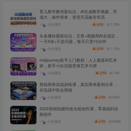
育儿教学教培新玩法，AI生成教学视频，市
场大，操作简单，变现天花板非常高
1.2W+
小白项目
3
云币
头条搬砖最新玩法，文章+视频用AI全搞定，
一天5张+不是问题，每天只需10分钟
1.1W+
小白项目
3
云币
midjourney新手入门教程：人人都是AI艺术
家，新手小白也能变身艺术大师
1W+
小白项目
3
云币
剪辑商单实战训练课，真实商单案例分享，
在实战中练会剪辑
9561
小白项目
3
云币
2025剪辑拍摄特效全能创作课，零基础到全
能创作
9388
小白项目
3
云币