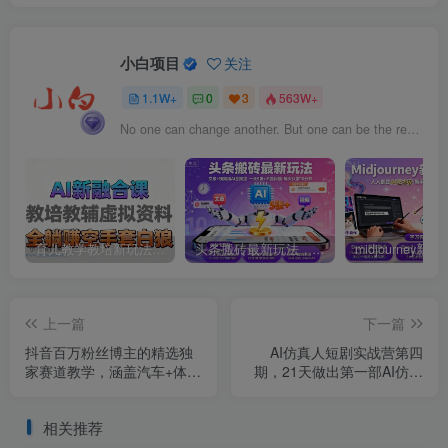
小白项目
关注
1.1W+
0
3
563W+
No one can change another. But one can be the reason for another to change.
育儿教学教培新玩法，AI生成教学视频，市场大，操作简单，变现天花板非常高
头条搬砖最新玩法，文章+视频用AI全搞定，一天5张+不是问题，每天只需10分钟
上一篇
下一篇
抖音百万粉丝博主的精选独
AI仿真人短剧实战营第四
家赛道教学，涵盖汽车+体育
期，21天做出第一部AI仿真
+影视解说等，零基础也能快
人短剧，普通人也能入局AI
速起号、涨粉、变现
短剧新赛道
相关推荐