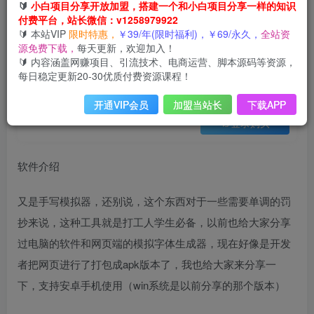
会员免费
🔰
小白项目分享开放加盟，搭建一个和小白项目分享一样的知识
已售 21
付费平台，站长微信：v1258979922
超逼真手写字体一键生成器，纯免费离线运行，一次性支持10000字，零广告，内置海量模板
🔰 本站VIP
限时特惠，
￥39/年(限时福利)，￥69/永久，
全站资
此内容为会员免费，请付费后查看
源免费下载，
每天更新，欢迎加入！
3
🔰 内容涵盖网赚项目、引流技术、电商运营、脚本源码等资源，
12
云币
云币
每日稳定更新20-30优质付费资源课程！
免费
免费
年VIP
终身VIP会员
开通VIP会员
加盟当站长
下载APP
登录购买
软件介绍
又是手写模拟器，还别说，这个东西对于一些需要单调的罚
抄来说，这种工具就是打工人学生必备，以前也给大家分享
过电脑的软件和网页端的模拟字体生成器，现在好像是开发
者把网页进行了打包成apk版本了，我也给大家来分享一
下，支持安卓手机使用（win系统是以前分享的那个版本）