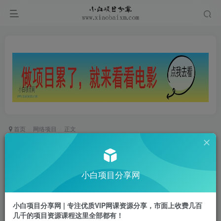
首页
网络项目
正文
超逼真手写字体一键生成器，纯免费离线运行，一
次性支持10000字，零广告，内置海量模板
小白项目分享网
小白项目
关注
私信
1个月前更新
小白项目分享网 | 专注优质VIP网课资源分享，市面上收费几百
0
240
43
几千的项目资源课程这里全部都有！