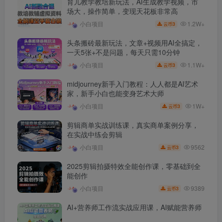
育儿教学教培新玩法，AI生成教学视频，市
场大，操作简单，变现天花板非常高
1.2W+
小白项目
3
云币
头条搬砖最新玩法，文章+视频用AI全搞定，
一天5张+不是问题，每天只需10分钟
1.1W+
小白项目
3
云币
midjourney新手入门教程：人人都是AI艺术
家，新手小白也能变身艺术大师
1W+
小白项目
3
云币
剪辑商单实战训练课，真实商单案例分享，
在实战中练会剪辑
9562
小白项目
3
云币
2025剪辑拍摄特效全能创作课，零基础到全
能创作
9389
小白项目
3
云币
AI+营养师工作流实战应用课，AI赋能营养师