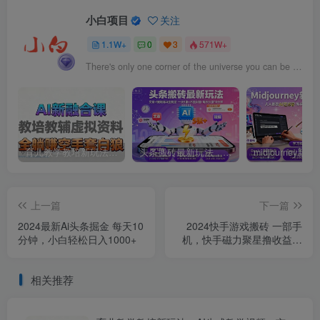
小白项目
关注
1.1W+
0
3
571W+
There's only one corner of the universe you can be sure of improving, and that's your own self.
育儿教学教培新玩法，AI生成教学视频，市场大，操作简单，变现天花板非常高
头条搬砖最新玩法，文章+视频用AI全搞定，一天5张+不是问题，每天只需10分钟
上一篇
下一篇
2024最新Ai头条掘金 每天10
2024快手游戏搬砖 一部手
分钟，小白轻松日入1000+
机，快手磁力聚星撸收益，
可矩阵操作
相关推荐