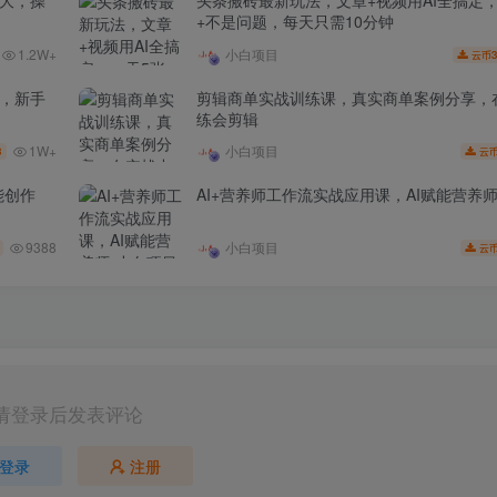
场大，操
头条搬砖最新玩法，文章+视频用AI全搞定
+不是问题，每天只需10分钟
1.2W+
小白项目
3
云币
家，新手
剪辑商单实战训练课，真实商单案例分享，
练会剪辑
1W+
小白项目
3
云
能创作
AI+营养师工作流实战应用课，AI赋能营养
9388
小白项目
云
请登录后发表评论
登录
注册