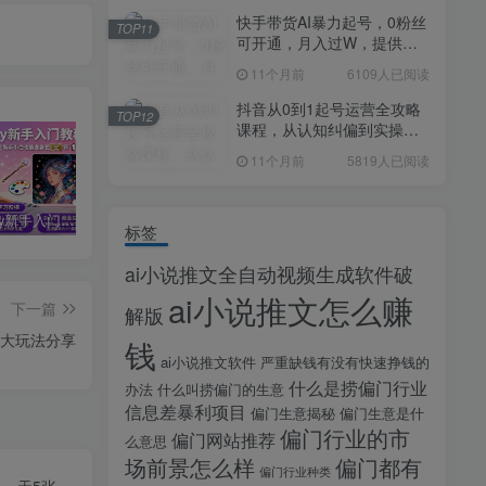
快手带货AI暴力起号，0粉丝
TOP11
可开通，月入过W，提供账
号就行，适合普通人的懒人
11个月前
6109人已阅读
项目【揭秘】
抖音从0到1起号运营全攻略
TOP12
课程，从认知纠偏到实操落
地，高效起号变现
11个月前
5819人已阅读
midjourney新手入门教程：人人都是AI艺术家，新手小白也能变身艺术大师
剪辑商单实战训练课，真实商单案例分享，在实战中练会剪辑
2025剪辑拍摄特效全能创作课，零基础到全能创作
标签
ai小说推文全自动视频生成软件破
ai小说推文怎么赚
下一篇
解版
大玩法分享
钱
ai小说推文软件
严重缺钱有没有快速挣钱的
什么是捞偏门行业
办法
什么叫捞偏门的生意
信息差暴利项目
偏门生意揭秘
偏门生意是什
偏门行业的市
偏门网站推荐
么意思
场前景怎么样
偏门都有
偏门行业种类