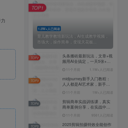
剪辑商单实战训练课，真实
TOP4
TOP1
商单案例分享，在实战中练
会剪辑
11个月前
9561人已阅读
努力
2025剪辑拍摄特效全能创作
TOP5
1.2W+人已阅读
课，零基础到全能创作
育儿教学教培新玩法，AI生成教学视频，
11个月前
9388人已阅读
市场大，操作简单，变现天花板...
AI+营养师工作流实战应用
TOP6
课，AI赋能营养师
头条搬砖最新玩法，文章+视
TOP2
频用AI全搞定，一天5张+不
11个月前
9216人已阅读
是问题，每天只需10分钟
11个月前
1.1W+人已阅读
外贸营销策划SOP系统课
TOP7
程，打开跨境电商企业线上
midjourney新手入门教程：
TOP3
营销任督二脉
人人都是AI艺术家，新手小
11个月前
9147人已阅读
白也能变身艺术大师
11个月前
1W+人已阅读
2025拼多多虚拟电商项目，
TOP8
无需手动发货回复，0成本，
剪辑商单实战训练课，真实
TOP4
轻松月入1-5W【揭秘】
商单案例分享，在实战中练
11个月前
7803人已阅读
会剪辑
11个月前
9561人已阅读
Coze扣子工作流一键生成小
TOP9
说推文视频，实战教学保姆
2025剪辑拍摄特效全能创作
TOP5
级教程