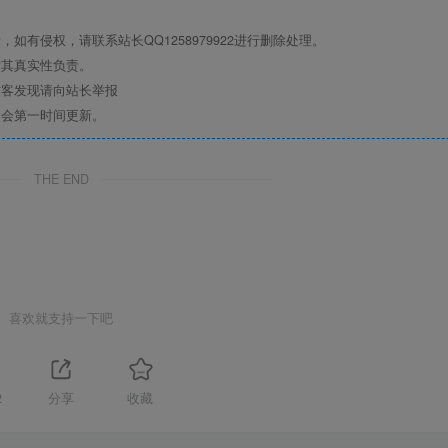
有侵权，请联系站长QQ1258979922进行删除处理。
对其真实性负责。
访客发现请向站长举报
们会第一时间更新。
THE END
喜欢就支持一下吧
2
分享
收藏