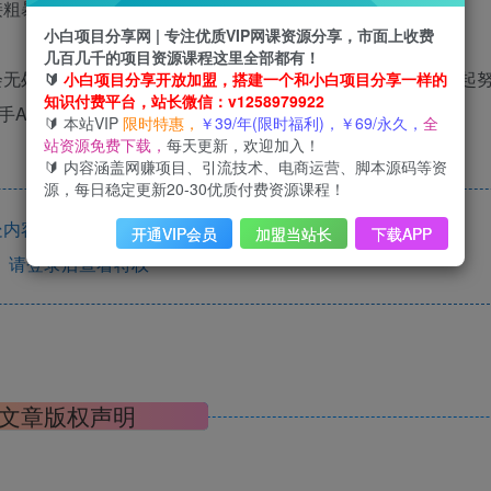
小白项目分享网 | 专注优质VIP网课资源分享，市面上收费
几百几千的项目资源课程这里全部都有！
会无处不在，越早行动、越导收获，报名只是开始，接下来一起
🔰
小白项目分享开放加盟，搭建一个和小白项目分享一样的
知识付费平台，站长微信：v1258979922
🔰 本站VIP
限时特惠，
￥39/年(限时福利)，￥69/永久，
全
站资源免费下载，
每天更新，欢迎加入！
🔰 内容涵盖网赚项目、引流技术、电商运营、脚本源码等资
源，每日稳定更新20-30优质付费资源课程！
内容已隐藏，年VIP可见
开通VIP会员
加盟当站长
下载APP
请登录后查看特权
文章版权声明