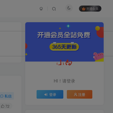
开通会员
TOP1
1.2W+人已阅读
育儿教学教培新玩法，AI生成教学视频，
市场大，操作简单，变现天花板...
头条搬砖最新玩法，文章+视
TOP2
频用AI全搞定，一天5张+不
HI！请登录
是问题，每天只需10分钟
11个月前
1.1W+人已阅读
登录
注册
midjourney新手入门教程：
私信
TOP3
人人都是AI艺术家，新手小
白也能变身艺术大师
72
11个月前
1W+人已阅读