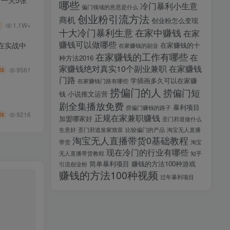
，一天5张
哪些
冷门暴利小生意
偏门领域的意思是什么
创业粉引流方法
商机
创业粉怎么变现
1.1W+
十大冷门暴利生意
在家中赚钱
在家
赚钱可以做哪些
在实战中
在家赚钱的十
在家赚钱的副业
在家赚钱的工作有哪些
在
种方法2016
家赚钱绝对真实10个副业兼职
在家赚钱
9561
3
币
门路
学插画多久可以在家赚
在家赚钱门路有哪些
师
捞偏门的人
捞偏门短
钱
小说推文运营
剧全集播放免费
暴利项目
捞偏门赚钱的路子
9216
3
币
正规在家兼职赚钱
加盟哪家好
歪门邪道做什么
生意好
歪门邪道发家致富
比较偏门的产品
淘宝无人直播
淘宝无人直播带货0基础教程
带货
淘宝
现在冷门的行业有哪些
无人直播带货教程
知乎
简单暴利项目
赚钱的方法100种游戏
引流创业粉
赚钱的方法100种视频
过年暴利项目