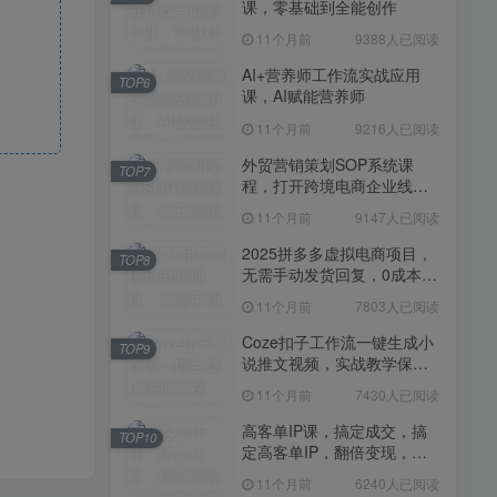
课，零基础到全能创作
11个月前
7430人已阅读
11个月前
9388人已阅读
高客单IP课，搞定成交，搞
TOP10
定高客单IP，翻倍变现，轻
AI+营养师工作流实战应用
TOP6
松卖爆，不销而销
课，AI赋能营养师
11个月前
6240人已阅读
11个月前
9216人已阅读
快手带货AI暴力起号，0粉丝
TOP11
可开通，月入过W，提供账
外贸营销策划SOP系统课
TOP7
号就行，适合普通人的懒人
程，打开跨境电商企业线上
11个月前
6109人已阅读
项目【揭秘】
营销任督二脉
11个月前
9147人已阅读
抖音从0到1起号运营全攻略
TOP12
课程，从认知纠偏到实操落
2025拼多多虚拟电商项目，
TOP8
地，高效起号变现
无需手动发货回复，0成本，
11个月前
5819人已阅读
轻松月入1-5W【揭秘】
11个月前
7803人已阅读
Coze扣子工作流一键生成小
TOP9
说推文视频，实战教学保姆
级教程
11个月前
7430人已阅读
高客单IP课，搞定成交，搞
TOP10
定高客单IP，翻倍变现，轻
松卖爆，不销而销
11个月前
6240人已阅读