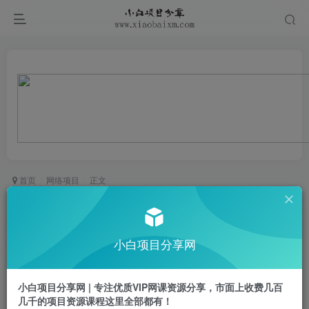
首页
网络项目
正文
微信问一问创作者分成计划，只需要一部手机每天
50起，答题即得可长期操
小白项目分享网
小白项目
关注
私信
2年前发布
小白项目分享网 | 专注优质VIP网课资源分享，市面上收费几百
0
926
65
几千的项目资源课程这里全部都有！