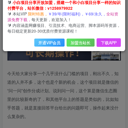
🔰
小白项目分享开放加盟，搭建一个和小白项目分享一样的知识
付费平台，站长微信：v1258979922
🔰 本站VIP
限时特惠，
￥39/年(限时福利)，￥69/永久，
全站资
源免费下载，
每天更新，欢迎加入！
🔰 内容涵盖网赚项目、引流技术、电商运营、脚本源码等资源，
每日稳定更新20-30优质付费资源课程！
开通VIP会员
加盟当站长
下载APP
今天给大家分享一个几乎没什么门槛的项目，刚出不久，知
道的人并不多，这个也是个新的机会，这个项目就是微信的
“问一问”创作分成计划。说到问一问，这个算是微信生态圈
里的比较新奇的了，和其他平台上的答题是类似的，比如知
乎答题，就是直接回答平台给出的问题即可，操作起来没什
么复杂的。