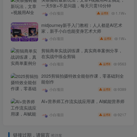
一天5张+不是问题，每天只需10分钟
1.1W+
小白项目
3
云币
midjourney新手入门教程：人人都是AI艺术
家，新手小白也能变身艺术大师
1W+
小白项目
3
云币
剪辑商单实战训练课，真实商单案例分享，
在实战中练会剪辑
9563
小白项目
3
云币
2025剪辑拍摄特效全能创作课，零基础到全
能创作
9389
小白项目
3
云币
AI+营养师工作流实战应用课，AI赋能营养师
9217
小白项目
3
云币
链接过期，请留言
抢沙发