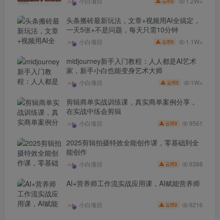
1.2W+
小白项目
3
云币
头条搬砖最新玩法，文章+视频用AI全搞定，
一天5张+不是问题，每天只需10分钟
1.1W+
小白项目
3
云币
midjourney新手入门教程：人人都是AI艺术
家，新手小白也能变身艺术大师
1W+
小白项目
3
云币
剪辑商单实战训练课，真实商单案例分享，
在实战中练会剪辑
9561
小白项目
3
云币
2025剪辑拍摄特效全能创作课，零基础到全
能创作
9388
小白项目
3
云币
AI+营养师工作流实战应用课，AI赋能营养师
9216
小白项目
3
云币