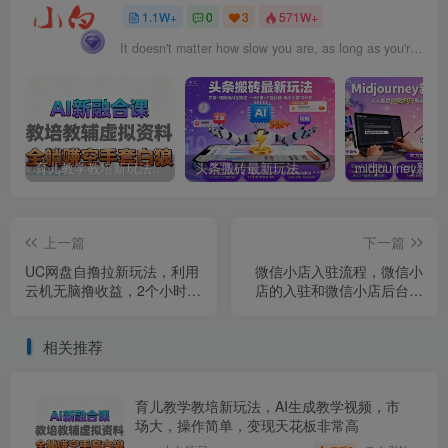
1.1W+
0
3
571W+
It doesn't matter how slow you are, as long as you're determined to get there, you'll get there.
育儿教学教培新玩法，AI生成教学视频，市场大，操作简单，变现天花板非常高
头条搬砖最新玩法，文章+视频用AI全搞定，一天5张+不是问题，每天只需10分钟
上一篇
下一篇
UC网盘自撸拉新玩法，利用
微信小店入驻流程，微信小
云机无脑撸收益，2个小时到
店的入驻和微信小店后台的
手3张【揭秘】
功能的介绍演示
相关推荐
育儿教学教培新玩法，AI生成教学视频，市
场大，操作简单，变现天花板非常高