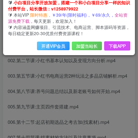
🔰
小白项目分享开放加盟，搭建一个和小白项目分享一样的知识
付费平台，站长微信：v1258979922
🔰 本站VIP
限时特惠，
￥39/年(限时福利)，￥69/永久，
全站资
源免费下载，
每天更新，欢迎加入！
🔰 内容涵盖网赚项目、引流技术、电商运营、脚本源码等资源，
课程内容：
每日稳定更新20-30优质付费资源课程！
001.第一节课:学习流程以及后续实操流程注意重点.mp4
开通VIP会员
加盟当站长
下载APP
002.第二节课:小红书基本认知以及变现方向分析.mp4
003.第五节课:小红书电商运营2种玩法之多品店铺解析.mp4
004.第八节课:养号问题总结以及新老账号如何开始.mp4
005.第九节课:主页四件套搭建.mp4
006.第十二节:起店初期选品之考古加(找素材).mp4
007.第十四节课:找素材的方法以及注意事项.mp4